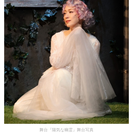
舞台『陽気な幽霊』舞台写真