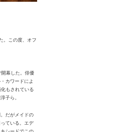
した。この度、オフ
で開幕した。俳優
ル・カワードによ
画化もされている
畑淳子ら。
間。だがメイドの
回っている。エデ
タキシードでこの