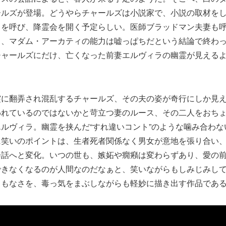
ールズが登場。どうやらチャールズは小説家で、小説の取材を
ィを呼び、降霊会を開く予定らしい。医師ブラッドマン夫妻も
中、マダム・アーカティの能力は嘘っぱちだという結論で終わ
チャールズにだけ、亡くなった前妻エルヴィラの幽霊が見える
霊に翻弄され混乱するチャールズ、その夫の姿が奇行にしか見
われているのではないかと苛立つ妻のルース、その二人をおち
ルヴィラ。幽霊を挟んだ“すれ違いコント”のような噛み合わな
に笑いのポイントは、生者死者関係なく男女が意地を張り合い
会話へと変化。いつの世も、嫉妬や癇癪は変わらずあり、愛の
できなくなるのが人間なのだなぁと、笑いながらもしみじみし
うもなさを、毒っ気をまぶしながらも軽妙に描き出す作品であ