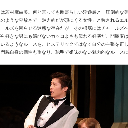
ラは若村麻由美。何と言っても幽霊らしい浮遊感と、圧倒的な
魔のような奔放さで「魅力的だが頭にくる女性」と称されるエ
ャールズを困らせる迷惑な存在だが、その根底にはチャールズ
がら好きな男にも媚びないカッコよさも伝わる好演だ。門脇麦
ているようなルースを、ヒステリックではなく自分の主張を正
。門脇自身の個性も重なり、聡明で嫌味のない魅力的なルース