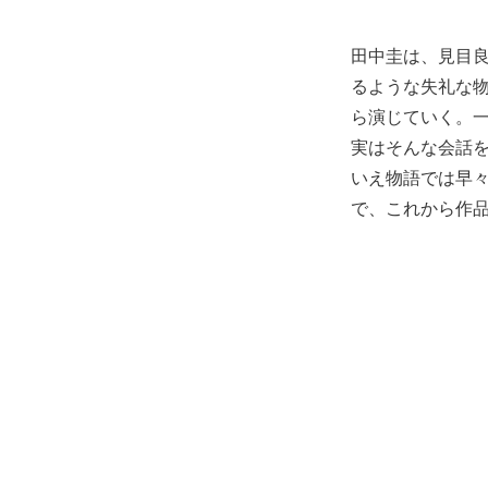
田中圭は、見目
るような失礼な
ら演じていく。
実はそんな会話
いえ物語では早
で、これから作