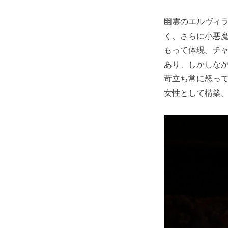
幽霊のエルヴィ
く、さらに小悪
もって体現。チ
あり、しかしな
苛立ち常に怒っ
女性として構築