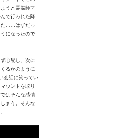
しようと霊媒師マ
呼んで行われた降
った……はずだっ
ようになったので
えず心配し、次に
ょくるかのように
い会話に笑ってい
、マウントを取り
前ではそんな感情
てしまう。そんな
る。