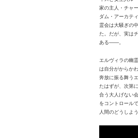
家の主人・チャ
ダム・アーカテ
霊会は大騒ぎの
た。だが、実は
ある——。
エルヴィラの幽
は自分がからか
奔放に振る舞うエ
たはずが、次第
合う大人げない
をコントロール
人間のどうしよ