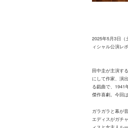
2025年5月3
ィシャル公演レ
田中圭が主演する
にして作家、演
る戯曲で、194
傑作喜劇。今回
ガラガラと幕が
エディスがガチ
ィスと女主人ル