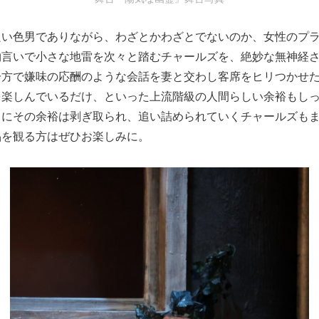
良い色男でありながら、わざとかわざとでないのか、女性のプ
物言いで小さな地雷を次々と踏むチャールズを、絶妙な無神経
一方で嫌味の応酬のような会話を妻と交わし客席をヒリつかせ
を楽しんでいるだけ、といった上流階級の人間らしい余裕もし
々にその余裕は剥ぎ取られ、追い詰められていくチャールズも
品を観る方はぜひお楽しみに。