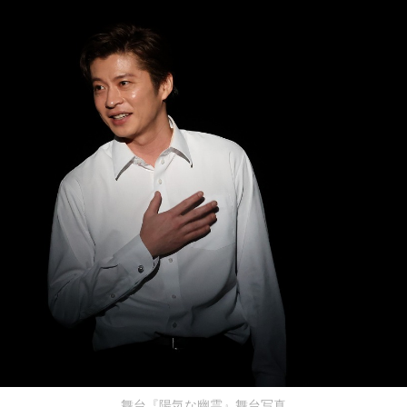
舞台『陽気な幽霊』舞台写真