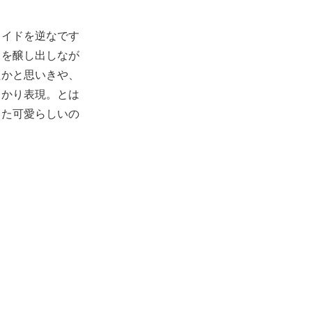
ライドを逆なです
さを醸し出しなが
たかと思いきや、
っかり表現。とは
また可愛らしいの