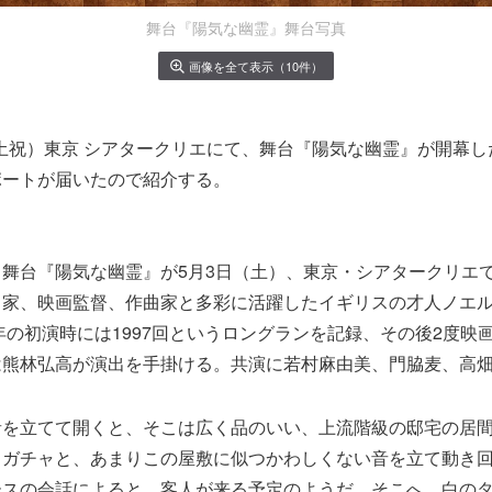
舞台『陽気な幽霊』舞台写真
画像を全て表示（10件）
日（土祝）東京 シアタークリエにて、舞台『陽気な幽霊』が開幕
ポートが届いたので紹介する。
舞台『陽気な幽霊』が5月3日（土）、東京・シアタークリエ
出家、映画監督、作曲家と多彩に活躍したイギリスの才人ノエ
1年の初演時には1997回というロングランを記録、その後2度映
は熊林弘高が演出を手掛ける。共演に若村麻由美、門脇麦、高
音を立てて開くと、そこは広く品のいい、上流階級の邸宅の居
ャガチャと、あまりこの屋敷に似つかわしくない音を立て動き
ースの会話によると、客人が来る予定のようだ。そこへ、白の