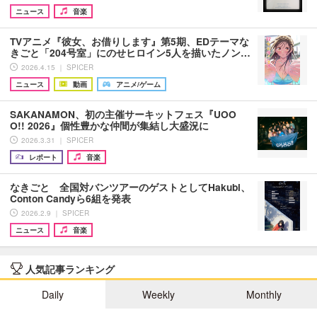
ニュース
音楽
TVアニメ『彼女、お借りします』第5期、EDテーマな
きごと「204号室」にのせヒロイン5人を描いたノン…
2026.4.15 ｜ SPICER
ニュース
動画
アニメ/ゲーム
SAKANAMON、初の主催サーキットフェス『UOO
O!! 2026』個性豊かな仲間が集結し大盛況に
2026.3.31 ｜ SPICER
レポート
音楽
なきごと 全国対バンツアーのゲストとしてHakubi、
Conton Candyら6組を発表
2026.2.9 ｜ SPICER
ニュース
音楽
人気記事ランキング
Daily
Weekly
Monthly