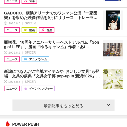
ニュース
音楽
GADORO、横浜アリーナでのワンマン公演『一家団
欒』を収めた映像作品を9月にリリース トレーラ…
2026.8.6 ｜ SPICER
ニュース
動画
音楽
亜咲花、10周年アニバーサリーベストアルバム『Son
g of LIFE』、漫画『ゆるキャン△』作者・あf…
2026.8.6 ｜ SPICER
ニュース
アニメ/ゲーム
新潟にちなんだご当地アイテムや“おいしい文具”も登
場 文具の祭典『文具女子博 pop-up in 新潟2026』…
2026.8.6 ｜ SPICER
ニュース
イベント/レジャー
最新記事をもっと見る
POWER PUSH