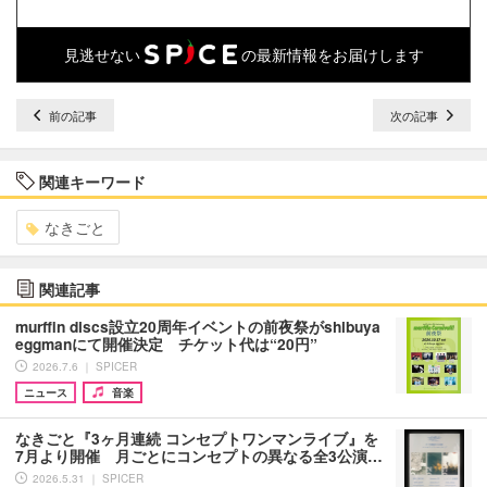
見逃せない
の最新情報をお届けします
前の記事
次の記事
関連キーワード
なきごと
関連記事
murffin discs設立20周年イベントの前夜祭がshibuya
eggmanにて開催決定 チケット代は“20円”
2026.7.6 ｜ SPICER
ニュース
音楽
なきごと『3ヶ月連続 コンセプトワンマンライブ』を
7月より開催 月ごとにコンセプトの異なる全3公演…
2026.5.31 ｜ SPICER