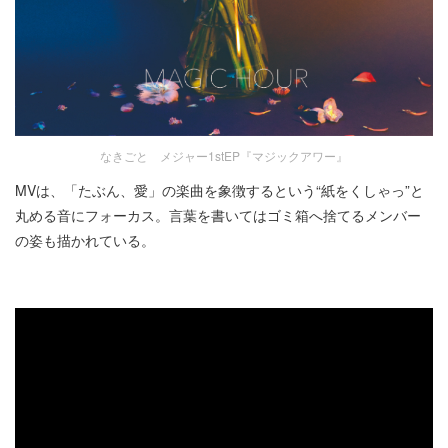
なきごと メジャー1stEP『マジックアワー』
MVは、「たぶん、愛」の楽曲を象徴するという“紙をくしゃっ”と
丸める音にフォーカス。言葉を書いてはゴミ箱へ捨てるメンバー
の姿も描かれている。