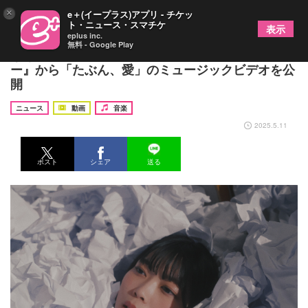
×
e＋(イープラス)アプリ - チケッ
ト・ニュース・スマチケ
表示
eplus inc.
無料 - Google Play
なきごと、メジャーデビューEP『マジックアワ
ー』から「たぶん、愛」のミュージックビデオを公
開
ニュース
動画
音楽
2025.5.11
ポスト
シェア
送る