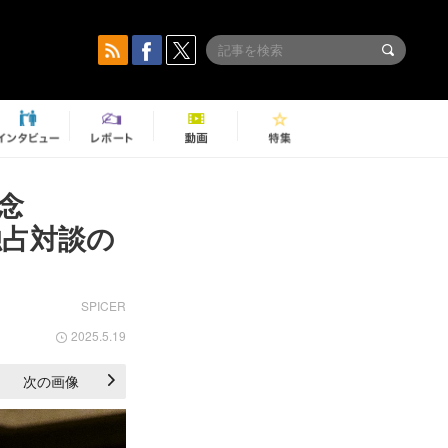
記念
 独占対談の
SPICER
2025.5.19
次の画像