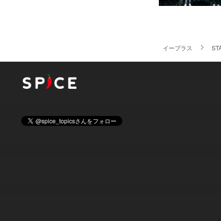
イープラス
ST