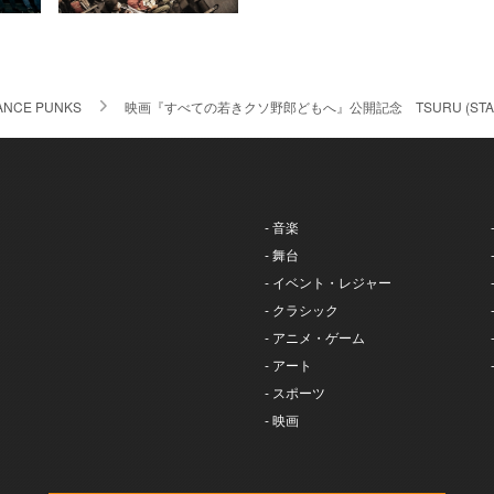
ANCE PUNKS
映画『すべての若きクソ野郎どもへ』公開記念 TSURU (STANC
- 音楽
- 舞台
- イベント・レジャー
- クラシック
- アニメ・ゲーム
- アート
- スポーツ
- 映画