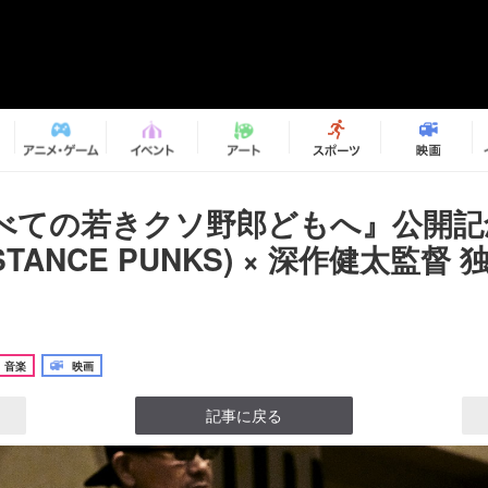
べての若きクソ野郎どもへ』公開
(STANCE PUNKS) × 深作健太監督
音楽
映画
記事に戻る