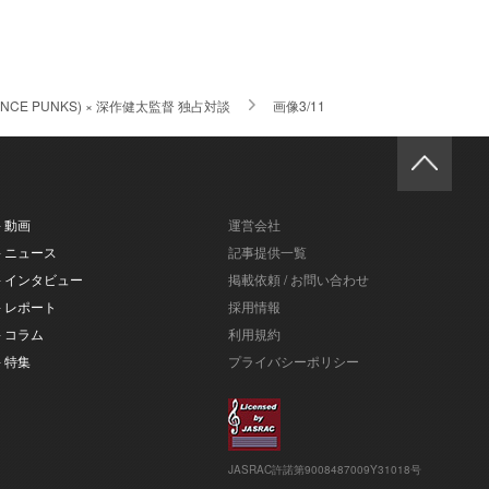
E PUNKS) × 深作健太監督 独占対談
画像3/11
- 動画
運営会社
- ニュース
記事提供一覧
- インタビュー
掲載依頼 / お問い合わせ
- レポート
採用情報
- コラム
利用規約
- 特集
プライバシーポリシー
JASRAC許諾第9008487009Y31018号