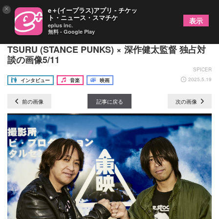
×
e＋(イープラス)アプリ - チケッ
ト・ニュース・スマチケ
表示
eplus inc.
無料 - Google Play
映画『すべての若きクソ野郎どもへ』公開記念
TSURU (STANCE PUNKS) × 深作健太監督 独占対
談の画像5/11
SPICER
2025.5.19
インタビュー
音楽
映画
前の画像
記事に戻る
次の画像