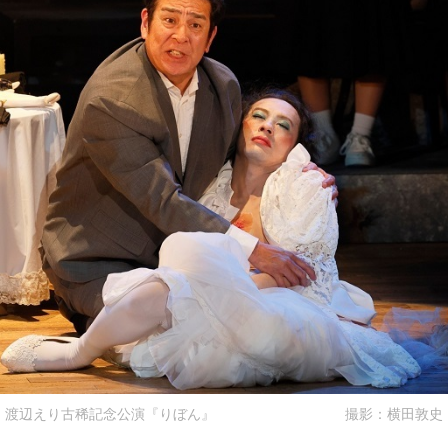
渡辺えり古稀記念公演『りぼん』 撮影：横田敦史