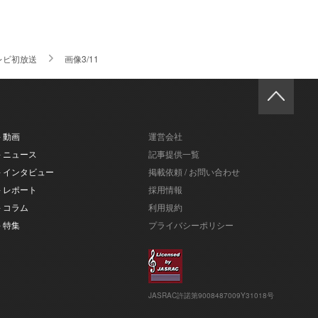
レビ初放送
画像3/11
- 動画
運営会社
- ニュース
記事提供一覧
- インタビュー
掲載依頼 / お問い合わせ
- レポート
採用情報
- コラム
利用規約
- 特集
プライバシーポリシー
JASRAC許諾第9008487009Y31018号