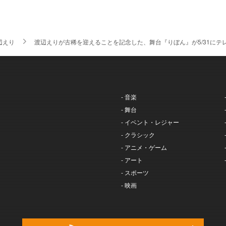
辺えり
渡辺えりが古稀を迎えることを記念した、舞台『りぼん』が5/31にテ
- 音楽
- 舞台
- イベント・レジャー
- クラシック
- アニメ・ゲーム
- アート
- スポーツ
- 映画