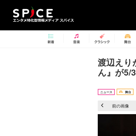
渡辺えり
ん』が5/
ニュース
舞台
前の画像