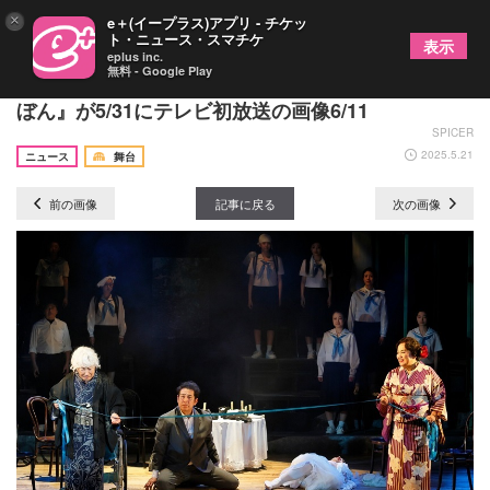
×
e＋(イープラス)アプリ - チケッ
ト・ニュース・スマチケ
表示
eplus inc.
無料 - Google Play
渡辺えりが古稀を迎えることを記念した、舞台『り
ぼん』が5/31にテレビ初放送の画像6/11
SPICER
2025.5.21
ニュース
舞台
前の画像
記事に戻る
次の画像