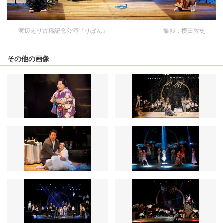
渡辺えり古稀記念公演『りぼん』 撮影：横田敦史
その他の画像