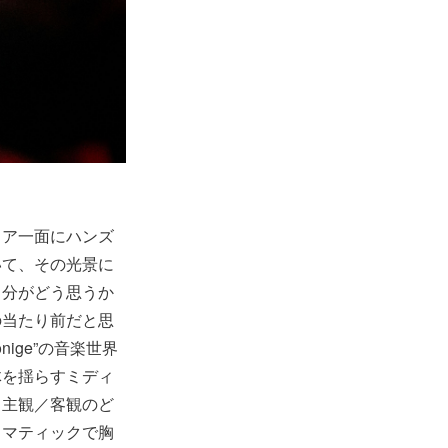
ロア一面にハンズ
いて、その光景に
自分がどう思うか
の当たり前だと思
ige”の音楽世界
体を揺らすミディ
、主観／客観のど
ラマティックで胸