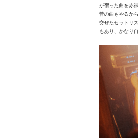
が宿った曲を赤
昔の曲もやるか
交ぜたセットリ
もあり、かなり