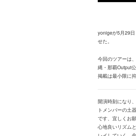
yonigeが5月2
せた。
今回のツアーは、
縄・那覇Outp
掲載は最小限に
開演時刻になり、
トメンバーの土器
です、宜しくお
心地良いリズム
レイしていく。