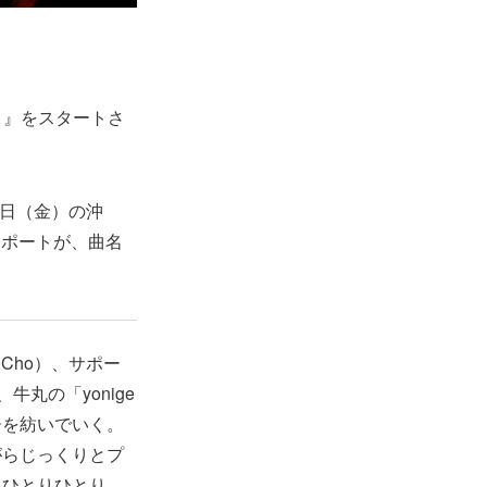
ur～』をスタートさ
5日（金）の沖
レポートが、曲名
Cho）、サポー
丸の「yonige
ーを紡いでいく。
がらじっくりとプ
スひとりひとり