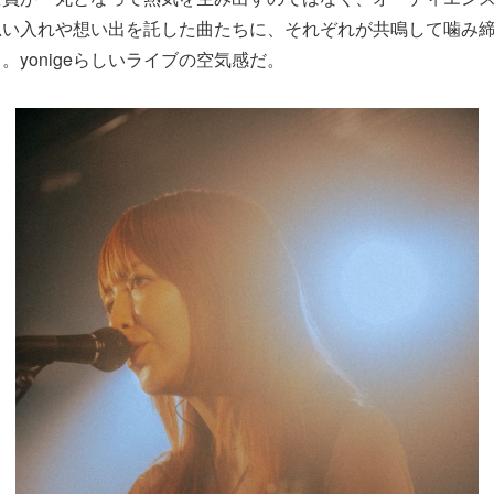
思い入れや想い出を託した曲たちに、それぞれが共鳴して噛み
。yonigeらしいライブの空気感だ。