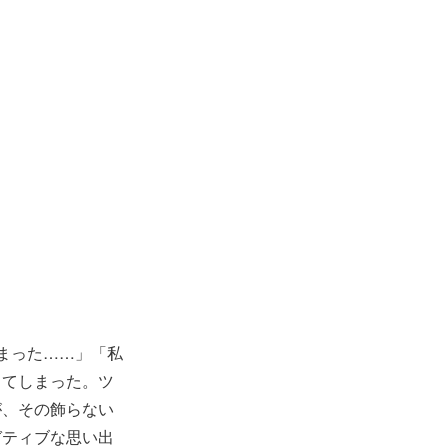
まった……」「私
ってしまった。ツ
が、その飾らない
ガティブな思い出