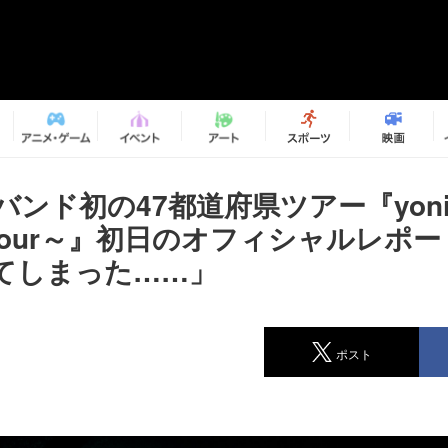
e、バンド初の47都道府県ツアー『yoni
g tour～』初日のオフィシャルレポ
てしまった……」
ポスト