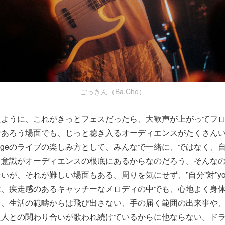
ごっきん（Ba.Cho）
たように、これがきっとフェスだったら、大歓声が上がってフ
であろう場面でも、じっと聴き入るオーディエンスがたくさん
nigeのライブの楽しみ方として、みんなで一緒に、ではなく、
う意識がオーディエンスの根底にあるからなのだろう。そんな
いが、それが難しい場面もある。周りを気にせず、”自分”対”yon
は、疾走感のあるキャッチーなメロディの中でも、心地よく身
も、生活の範疇からは飛び出さない、手の届く範囲の出来事や
た人との関わり合いが歌われ続けているからに他ならない。ド