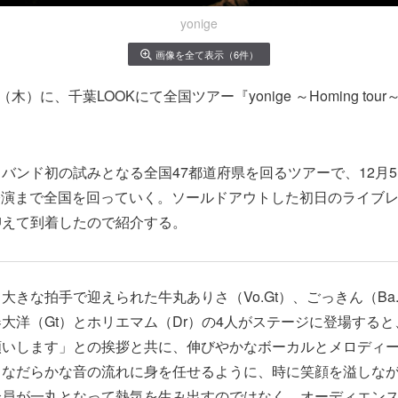
yonige
画像を全て表示（6件）
9日（木）に、千葉LOOKにて全国ツアー『yonige ～Homing to
バンド初の試みとなる全国47都道府県を回るツアーで、12月
ut公演まで全国を回っていく。ソールドアウトした初日のライブ
抑えて到着したので紹介する。
大きな拍手で迎えられた牛丸ありさ（Vo.Gt）、ごっきん（Ba.
大洋（Gt）とホリエマム（Dr）の4人がステージに登場すると、牛
願いします」との挨拶と共に、伸びやかなボーカルとメロディ
となだらかな音の流れに身を任せるように、時に笑顔を溢しな
全員が一丸となって熱気を生み出すのではなく、オーディエン