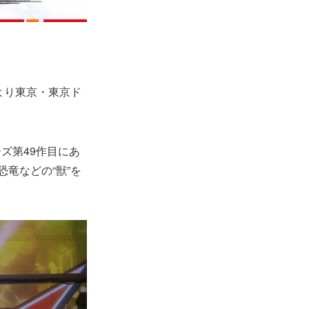
より東京・東京ド
ズ第49作目にあ
竜などの“獣”を