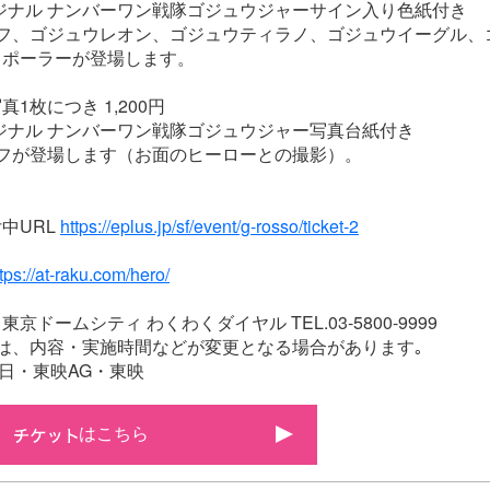
ジナル ナンバーワン戦隊ゴジュウジャーサイン入り色紙付き
ルフ、ゴジュウレオン、ゴジュウティラノ、ゴジュウイーグル、
ウポーラーが登場します。
1枚につき 1,200円
ジナル ナンバーワン戦隊ゴジュウジャー写真台紙付き
ルフが登場します（お面のヒーローとの撮影）。
中URL
https://eplus.jp/sf/event/g-rosso/ticket-2
tps://at-raku.com/hero/
京ドームシティ わくわくダイヤル TEL.03-5800-9999
は、内容・実施時間などが変更となる場合があります｡
日・東映AG・東映
はこちら