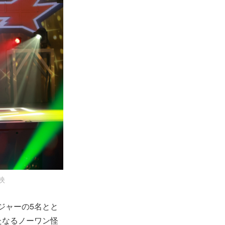
映
ジャーの5名とと
たなるノーワン怪