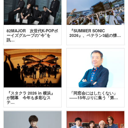
82MAJOR 次世代K-POPボ
『SUMMER SONIC
ーイズグループの“今”を
2026』、ベテラン3組の懐…
訊…
『スタクラ 2026 in 横浜』
「同窓会にはしたくない」
が開幕 今年も多彩なス
――15年ぶりに集う「第…
テ…