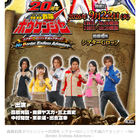
轟轟戦隊ボウケンジャー20周年 シアターGロッソで不滅のアタック！ ～No
Border, Endless Adventure～