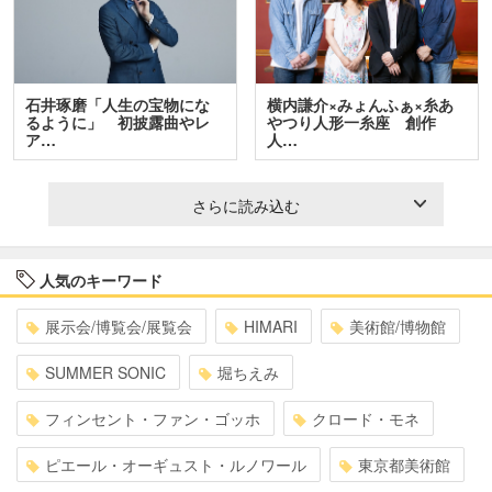
石井琢磨「人生の宝物にな
横内謙介×みょんふぁ×糸あ
るように」 初披露曲やレ
やつり人形一糸座 創作
ア…
人…
さらに読み込む
人気のキーワード
展示会/博覧会/展覧会
HIMARI
美術館/博物館
SUMMER SONIC
堀ちえみ
フィンセント・ファン・ゴッホ
クロード・モネ
ピエール・オーギュスト・ルノワール
東京都美術館