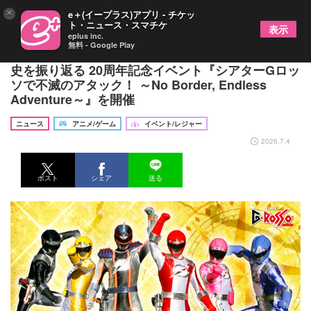
×
e＋(イープラス)アプリ - チケッ
ト・ニュース・スマチケ
表示
eplus inc.
無料 - Google Play
『轟轟戦隊ボウケンジャー』キャスト陣が冒険の歴
史を振り返る 20周年記念イベント『シアターGロッ
ソで不滅のアタック！ ～No Border, Endless
Adventure～』を開催
ニュース
アニメ/ゲーム
イベント/レジャー
2026.7.4
ポスト
シェア
送る