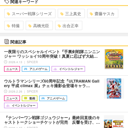
関連キーワード
スーパー戦隊シリーズ
三上真史
齋藤ヤスカ
特撮
高橋光臣
出合正幸
関連記事
一夜限りのスペシャルイベント『手裏剣戦隊ニンニン
ジャー ワッショイ10周年突破！真夏に忍ばず大結…
2026.4.13 ｜ SPICER
ニュース
アニメ/ゲーム
イベント/レジャー
ウルトラマンシリーズ60周年記念『ULTRAMAN Gall
ery 平成 climax 展』チェキ撮影会登場キャラ…
2026.2.26 ｜ SPICER
ニュース
動画
アニメ/ゲーム
イベント/レジャー
『ナンバーワン戦隊ゴジュウジャー』最終回直後のキ
ャストトークショーチケットが完売 反響を受け、…
2026.1.27 ｜ SPICER