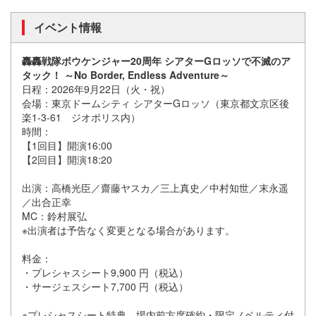
イベント情報
轟轟戦隊ボウケンジャー20周年 シアターGロッソで不滅のア
タック！ ～No Border, Endless Adventure～
日程：2026年9月22日（火・祝）
会場：東京ドームシティ シアターGロッソ（東京都文京区後
楽1-3-61 ジオポリス内）
時間：
【1回目】開演16:00
【2回目】開演18:20
出演：高橋光臣／齋藤ヤスカ／三上真史／中村知世／末永遥
／出合正幸
MC：鈴村展弘
※出演者は予告なく変更となる場合があります。
料金：
・プレシャスシート9,900 円（税込）
・サージェスシート7,700 円（税込）
※プレシャスシート特典…場内前方席確約・限定ノベルティ付