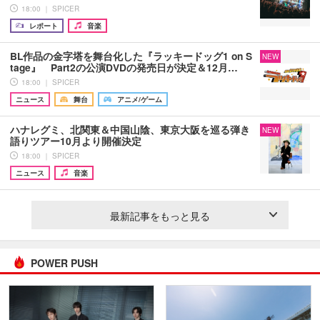
18:00 ｜ SPICER
レポート
音楽
BL作品の金字塔を舞台化した『ラッキードッグ1 on S
NEW
tage』 Part2の公演DVDの発売日が決定＆12月…
18:00 ｜ SPICER
ニュース
舞台
アニメ/ゲーム
ハナレグミ、北関東＆中国山陰、東京大阪を巡る弾き
NEW
語りツアー10月より開催決定
18:00 ｜ SPICER
ニュース
音楽
最新記事をもっと見る
POWER PUSH