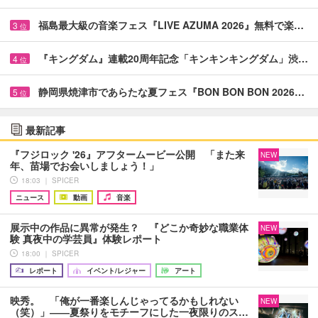
福島最大級の音楽フェス『LIVE AZUMA 2026』無料で楽…
3
位
『キングダム』連載20周年記念「キンキンキングダム」渋…
4
位
静岡県焼津市であらたな夏フェス『BON BON BON 2026…
5
位
最新記事
『フジロック '26』アフタームービー公開 「また来
NEW
年、苗場でお会いしましょう！」
18:03 ｜ SPICER
ニュース
動画
音楽
展示中の作品に異常が発生？ 『どこか奇妙な職業体
NEW
験 真夜中の学芸員』体験レポート
18:00 ｜ SPICER
レポート
イベント/レジャー
アート
映秀。 「俺が一番楽しんじゃってるかもしれない
NEW
（笑）」――夏祭りをモチーフにした一夜限りのス…