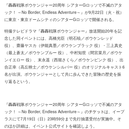
『轟轟戦隊ボウケンジャー20周年 シアターGロッソで不滅のアタ
ック！ ～No Border, Endless Adventure～』が9月22日（火・祝）
に東京・東京ドームシティのシアターGロッソで開催される。
特撮テレビドラマ『轟轟戦隊ボウケンジャー』放送開始20年を記
念した同イベントには、高橋光臣（明石暁／ボウケンレッド
役）、齋藤ヤスカ（伊能真墨／ボウケンブラック 役）・三上真史
（最上蒼太／ボウケンブルー 役）、中村知世（間宮菜月／ボウケ
ンイエロー 役）、末永遥（西堀さくら／ボウケンピンク 役）、出
合正幸（高丘映士／ボウケンシルバー 役）のオリジナルキャスト6
名が出演。ボウケンジャーとして共に歩んできた冒険の歴史を振
り返るという。
『轟轟戦隊ボウケンジャー20周年 シアターGロッソで不滅のアタ
ック！ ～No Border, Endless Adventure～』の
は、イープ
ラスにて7月19日（日）23時59分まで先行抽選受付が実施中。そ
のほか詳細は、イベント公式サイトを確認しよう。