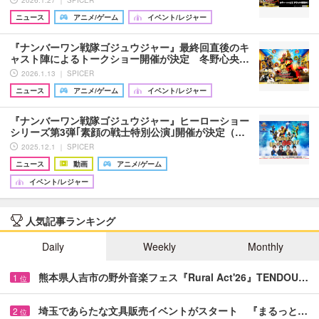
ニュース
アニメ/ゲーム
イベント/レジャー
『ナンバーワン戦隊ゴジュウジャー』最終回直後のキ
ャスト陣によるトークショー開催が決定 冬野心央…
2026.1.13 ｜ SPICER
ニュース
アニメ/ゲーム
イベント/レジャー
『ナンバーワン戦隊ゴジュウジャー』ヒーローショー
シリーズ第3弾｢素顔の戦士特別公演｣開催が決定（…
2025.12.1 ｜ SPICER
ニュース
動画
アニメ/ゲーム
イベント/レジャー
人気記事ランキング
Daily
Weekly
Monthly
熊本県人吉市の野外音楽フェス『Rural Act'26』TENDOU…
1
位
埼玉であらたな文具販売イベントがスタート 『まるっと…
2
位