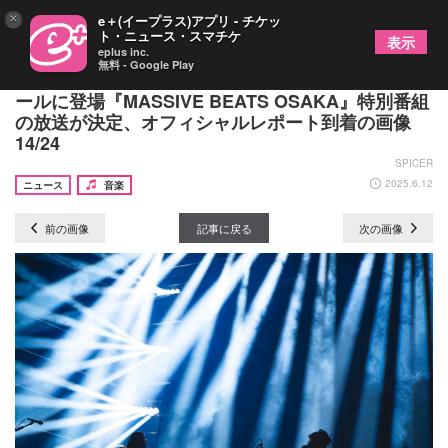
×
e＋(イープラス)アプリ - チケッ
ト・ニュース・スマチケ
表示
eplus inc.
無料 - Google Play
アジカン、10-FEET、Perfume、羊文学が大阪城ホ
ールに登場『MASSIVE BEATS OSAKA』特別番組
の放送が決定、オフィシャルレポート到着の画像
14/24
SPICER
2025.6.12
ニュース
音楽
前の画像
記事に戻る
次の画像