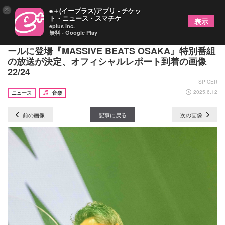
×
e＋(イープラス)アプリ - チケッ
ト・ニュース・スマチケ
表示
eplus inc.
無料 - Google Play
アジカン、10-FEET、Perfume、羊文学が大阪城ホ
ールに登場『MASSIVE BEATS OSAKA』特別番組
の放送が決定、オフィシャルレポート到着の画像
22/24
SPICER
2025.6.12
ニュース
音楽
前の画像
記事に戻る
次の画像