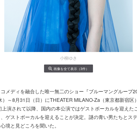
小柳ゆき
画像を全て表示（3件）
コメディを融合した唯一無二のショー『ブルーマングループ20
（水）～8月31日（日）にTHEATER MILANO-Za（東京都新
で初上演されて以降、国内の本公演ではゲストボーカルを迎えた
て、ゲストボーカルを迎えることが決定。謎の青い男たちとス
に心境と見どころを聞いた。