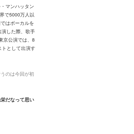
つ・マンハッタン
で5000万人以
国ではボーカルを
に出演した際、歌手
東京公演では、8
ストとして出演す
行うのは今回が初
光栄だなって思い