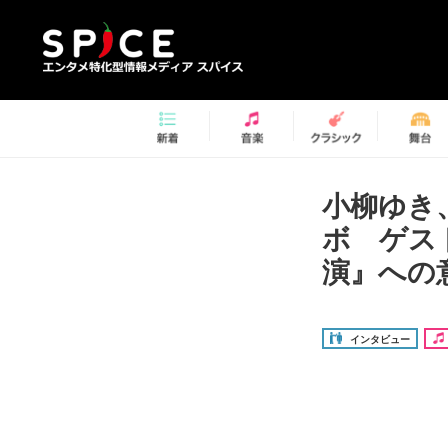
小柳ゆき
ボ ゲス
演』への
インタビュー