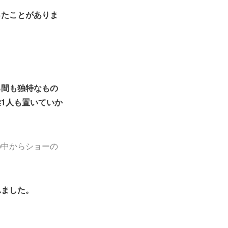
ったことがありま
る間も独特なもの
1人も置いていか
の中からショーの
れました。