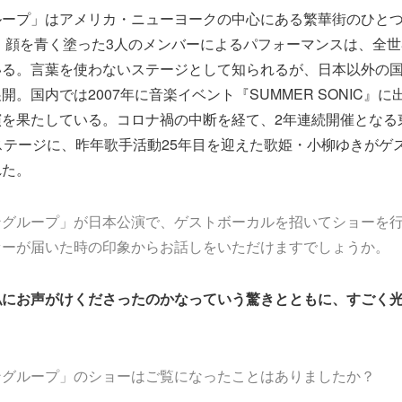
ループ」はアメリカ・ニューヨークの中心にある繁華街のひと
生。顔を青く塗った3人のメンバーによるパフォーマンスは、全世界
いる。言葉を使わないステージとして知られるが、日本以外の
開。国内では2007年に音楽イベント『SUMMER SONIC』
を果たしている。コロナ禍の中断を経て、2年連続開催となる
ステージに、昨年歌手活動25年目を迎えた歌姫・小柳ゆきがゲ
れた。
ングループ」が日本公演で、ゲストボーカルを招いてショーを
ァーが届いた時の印象からお話しをいただけますでしょうか。
私にお声がけくださったのかなっていう驚きとともに、すごく
ングループ」のショーはご覧になったことはありましたか？