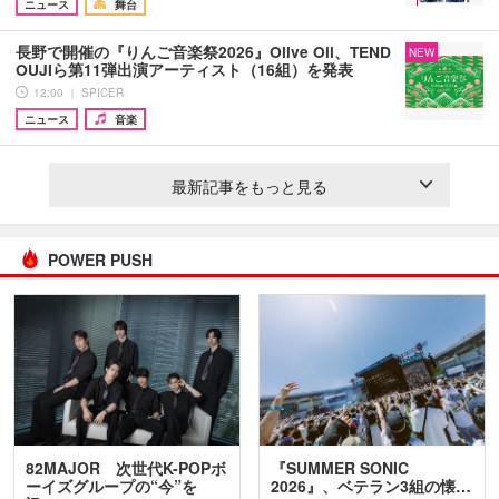
ニュース
舞台
長野で開催の『りんご音楽祭2026』Olive Oil、TEND
NEW
OUJIら第11弾出演アーティスト（16組）を発表
12:00 ｜ SPICER
ニュース
音楽
最新記事をもっと見る
POWER PUSH
82MAJOR 次世代K-POPボ
『SUMMER SONIC
ーイズグループの“今”を
2026』、ベテラン3組の懐…