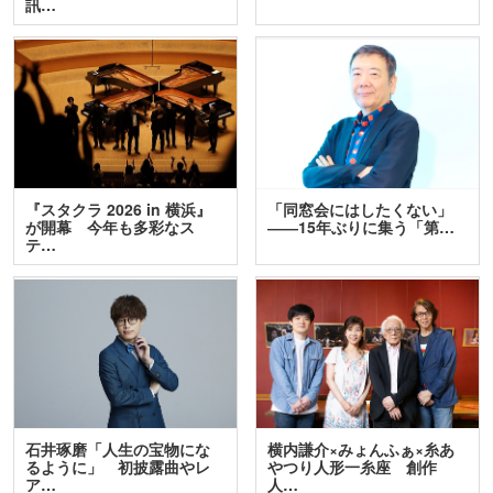
訊…
『スタクラ 2026 in 横浜』
「同窓会にはしたくない」
が開幕 今年も多彩なス
――15年ぶりに集う「第…
テ…
石井琢磨「人生の宝物にな
横内謙介×みょんふぁ×糸あ
るように」 初披露曲やレ
やつり人形一糸座 創作
ア…
人…