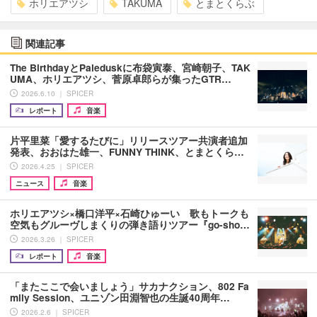
ホリエアツシ
TAKUMA
とまとくらぶ
関連記事
The BirthdayとPaleduskに布袋寅泰、宮崎朝子、TAK
UMA、ホリエアツシ、菅原卓郎らが集ったGTR…
2026.6.10 ｜ SPICER
レポート
音楽
片平里菜「愛するたびに」リリースツアー共演者追加
発表、おおはた雄一、FUNNY THINK、とまとくら…
2026.4.25 ｜ SPICER
ニュース
音楽
ホリエアツシ×橋口洋平×石崎ひゅーい 歌もトークも
空気もグルーヴしまくりの弾き語りツアー『go-sho…
2026.3.26 ｜ SPICER
レポート
音楽
「またここで会いましょう」サカナクション、802 Fa
mily Session、ユニゾン田淵智也の生誕40周年…
2026.2.6 ｜ SPICER