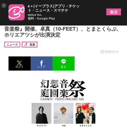
×
e＋(イープラス)アプリ - チケッ
ト・ニュース・スマチケ
表示
eplus inc.
無料 - Google Play
岡山・後楽園で一夜限りの音楽イベント『幻想庭園
音楽祭』開催、卓真（10-FEET）、とまとくらぶ、
ホリエアツシが出演決定
ニュース
音楽
2025.6.14
ポスト
シェア
送る