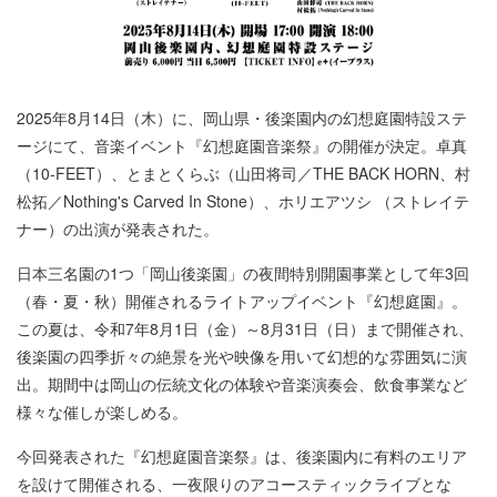
2025年8月14日（木）に、岡山県・後楽園内の幻想庭園特設ステ
ージにて、音楽イベント『幻想庭園音楽祭』の開催が決定。卓真
（10-FEET）、とまとくらぶ（山田将司／THE BACK HORN、村
松拓／Nothing's Carved In Stone）、ホリエアツシ （ストレイテ
ナー）の出演が発表された。
日本三名園の1つ「岡山後楽園」の夜間特別開園事業として年3回
（春・夏・秋）開催されるライトアップイベント『幻想庭園』。
この夏は、令和7年8月1日（金）～8月31日（日）まで開催され、
後楽園の四季折々の絶景を光や映像を用いて幻想的な雰囲気に演
出。期間中は岡山の伝統文化の体験や音楽演奏会、飲食事業など
様々な催しが楽しめる。
今回発表された『幻想庭園音楽祭』は、後楽園内に有料のエリア
を設けて開催される、一夜限りのアコースティックライブとな