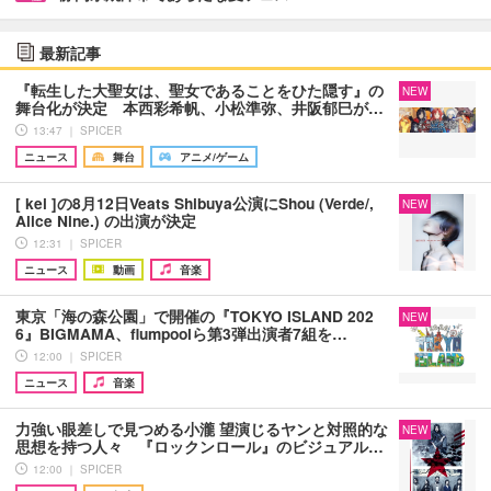
最新記事
『転生した大聖女は、聖女であることをひた隠す』の
NEW
舞台化が決定 本西彩希帆、小松準弥、井阪郁巳が…
13:47 ｜ SPICER
ニュース
舞台
アニメ/ゲーム
[ kei ]の8月12日Veats Shibuya公演にShou (Verde/,
NEW
Alice Nine.) の出演が決定
12:31 ｜ SPICER
ニュース
動画
音楽
東京「海の森公園」で開催の『TOKYO ISLAND 202
NEW
6』BIGMAMA、flumpoolら第3弾出演者7組を…
12:00 ｜ SPICER
ニュース
音楽
力強い眼差しで見つめる小瀧 望演じるヤンと対照的な
NEW
思想を持つ人々 『ロックンロール』のビジュアル…
12:00 ｜ SPICER