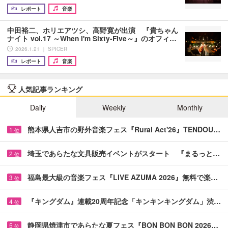
レポート
音楽
中田裕二、ホリエアツシ、高野寛が出演 『貴ちゃん
ナイト vol.17 ～When I'm Sixty-Five～』のオフィ…
2026.1.21 ｜ SPICER
レポート
音楽
人気記事ランキング
Daily
Weekly
Monthly
熊本県人吉市の野外音楽フェス『Rural Act'26』TENDOU…
1
位
埼玉であらたな文具販売イベントがスタート 『まるっと…
2
位
福島最大級の音楽フェス『LIVE AZUMA 2026』無料で楽…
3
位
『キングダム』連載20周年記念「キンキンキングダム」渋…
4
位
静岡県焼津市であらたな夏フェス『BON BON BON 2026…
5
位