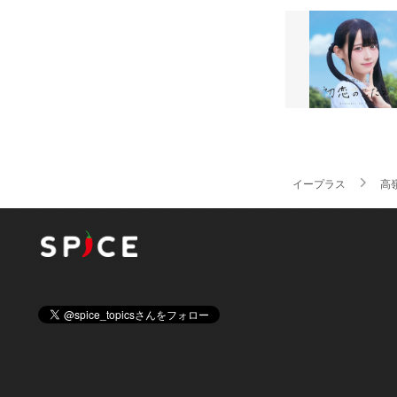
イープラス
高