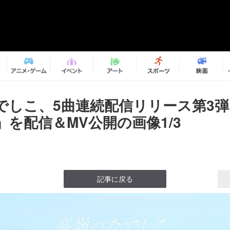
でしこ、5曲連続配信リリース第3
」を配信＆MV公開の画像1/3
記事に戻る