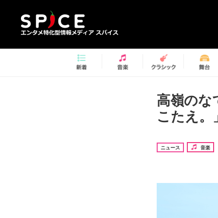
高嶺のな
こたえ。
ニュース
音楽