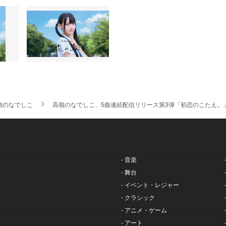
嶺のなでしこ
高嶺のなでしこ、5曲連続配信リリース第3弾「初恋のこたえ。
- 音楽
- 舞台
- イベント・レジャー
- クラシック
- アニメ・ゲーム
- アート