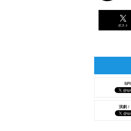
ポスト
S
演劇 /