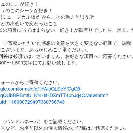
ミュのここが好き！
ミュのこのシーンが好き！
(ミュージカル版)だからこその魅力と思う所
ュとの出会いで変わったこと
～3の項目に当てはまらない、好き！が御有りでしたら、是非こ
り、ご寄稿いただいた感想の文意を大きく変えない範囲で、調整
がございます。あらかじめご了承ください。
ご回答は必須ではございません。お好きな項目へご応募ください
00〜1,500文字にてお願い致します。
フォームからご寄稿ください。
oogle.com/forms/d/e/1FAIpQLSeYfOgQ8-
qQUbBRBmtU_KN7IiHDXmTT4pnJq4Q/viewform?
ouid=116000729497360766743
名（ハンドルネーム）をご記載ください。
番号など、お名前以外の個人情報のご記載はご遠慮ください。