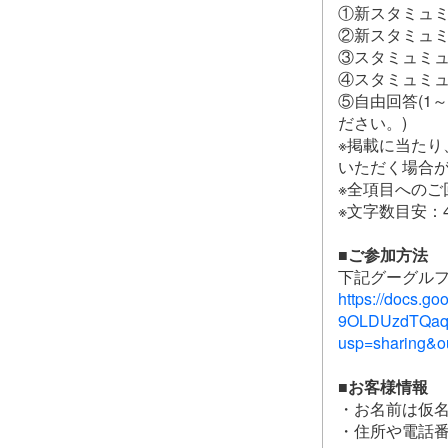
①新スタミュ
②新スタミュ
③スタミュミュ
④スタミュミ
⑤自由回答(1
ださい。)
※掲載に当た
いただく場合
※全項目への
※文字数目安：4
■ご参加方法
下記グーグル
https://docs.g
9OLDUzdTQaq
usp=sharing&
■お客様情報
・お名前は仮
・住所や電話