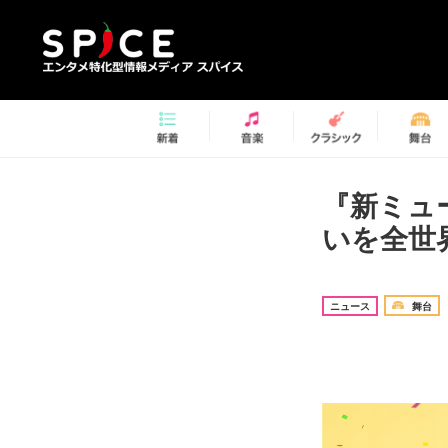
『新ミュ
いを全世
ニュース
舞台