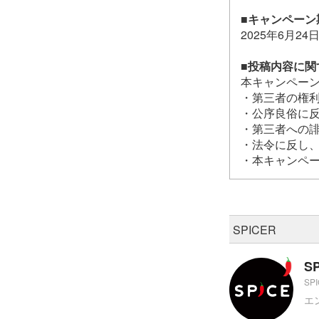
■キャンペーン
2025年6月24日
■投稿内容に関
本キャンペーン
・第三者の権
・公序良俗に
・第三者への誹
・法令に反し
・本キャンペ
SPICER
S
SP
エ