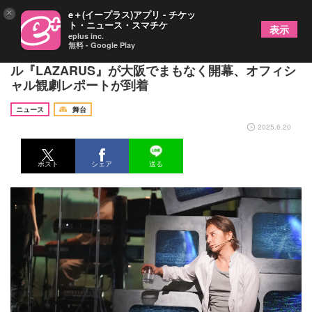
×
e＋(イープラス)アプリ - チケッ
ト・ニュース・スマチケ
表示
eplus inc.
無料 - Google Play
松岡充主演、デヴィッド・ボウイの遺作ミュージカ
ル『LAZARUS』が大阪でまもなく開幕、オフィシ
ャル観劇レポートが到着
ニュース
舞台
2025.6.20
ポスト
シェア
送る