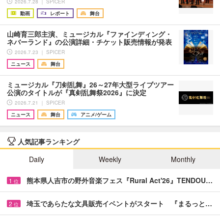
2026.7.28 ｜ SPICER
動画
レポート
舞台
山崎育三郎主演、ミュージカル『ファインディング・
ネバーランド』の公演詳細・チケット販売情報が発表
2026.7.23 ｜ SPICER
ニュース
舞台
ミュージカル『刀剣乱舞』26～27年大型ライブツアー
公演のタイトルが『真剣乱舞祭2026』に決定
2026.7.21 ｜ SPICER
ニュース
舞台
アニメ/ゲーム
人気記事ランキング
Daily
Weekly
Monthly
熊本県人吉市の野外音楽フェス『Rural Act'26』TENDOU…
1
位
埼玉であらたな文具販売イベントがスタート 『まるっと…
2
位