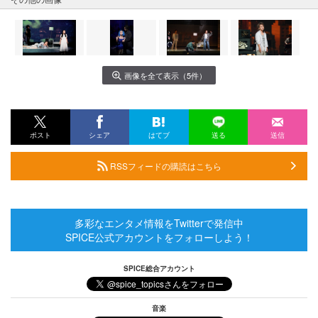
画像を全て表示（5件）
ポスト
シェア
はてブ
送る
送信
RSSフィードの購読はこちら
多彩なエンタメ情報をTwitterで発信中
SPICE公式アカウントをフォローしよう！
SPICE総合アカウント
音楽