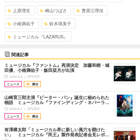
上原理生
崎山つばさ
豊原江理佳
小南満佑子
鈴木瑛美子
ミュージカル『LAZARUS』
関連記事
ミュージカル『ファントム』再演決定 加藤和樹・城
田優、小南満佑子・飯田栞月が出演
2026.8.6 ｜ SPICER
ニュース
舞台
山崎育三郎主演『ピーター・パン』誕生に秘められた
物語 ミュージカル『ファインディング・ネバーラ…
2026.8.3 ｜ SPICER
ニュース
舞台
有澤樟太郎「ミュージカル界に新しい風穴を開けた
い」 ミュージカル『民王』製作発表記者会見レポ…