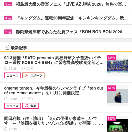
福島最大級の音楽フェス『LIVE AZUMA 2026』無料で楽…
3
位
『キングダム』連載20周年記念「キンキンキングダム」渋…
4
位
静岡県焼津市であらたな夏フェス『BON BON BON 2026…
5
位
最新記事
9/13開催『SATO presents 高校野球女子選抜vsイチ
NEW
ロー選抜 KOBE CHIBEN』に習志野高校吹奏楽部と…
22:28 ｜ SPICER
ニュース
スポーツ
omeme tenten、今年最後のワンマンライブ『ten out
NEW
of ten 〜one man〜』を11月に開催決定
21:00 ｜ SPICER
ニュース
音楽
岡田利規（作・演出）「5人の俳優が素晴らしいで
NEW
す」～『映画を撮りたいゾンビの演劇』が開幕し、…
20:30 ｜ SPICER