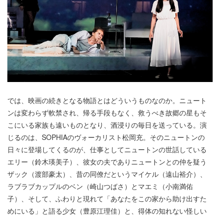
では、映画の続きとなる物語とはどういうものなのか。ニュート
ンは変わらず軟禁され、帰る手段もなく、救うべき故郷の星もそ
こにいる家族も遠いものとなり、酒浸りの毎日を送っている。演
じるのは、SOPHIAのヴォーカリスト松岡充。そのニュートンの
日々に登場してくるのが、仕事としてニュートンの世話している
エリー（鈴木瑛美子）、彼女の夫でありニュートンとの仲を疑う
ザック（渡部豪太）、昔の同僚だというマイケル（遠山裕介）、
ラブラブカップルのベン（崎山つばさ）とマエミ（小南満佑
子）、そして、ふわりと現れて「あなたをこの家から助け出すた
めにいる」と語る少女（豊原江理佳）と、得体の知れない怪しい