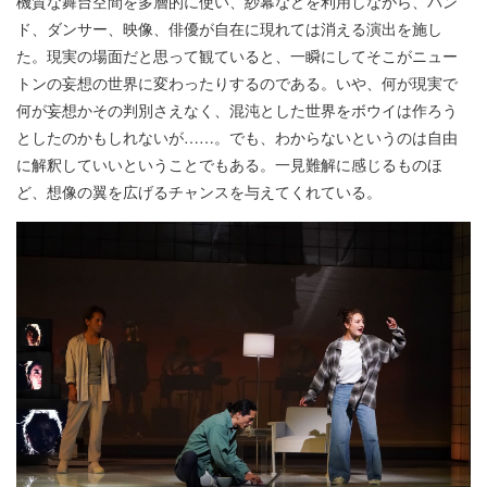
機質な舞台空間を多層的に使い、紗幕などを利用しながら、バン
ド、ダンサー、映像、俳優が自在に現れては消える演出を施し
た。現実の場面だと思って観ていると、一瞬にしてそこがニュー
トンの妄想の世界に変わったりするのである。いや、何が現実で
何が妄想かその判別さえなく、混沌とした世界をボウイは作ろう
としたのかもしれないが……。でも、わからないというのは自由
に解釈していいということでもある。一見難解に感じるものほ
ど、想像の翼を広げるチャンスを与えてくれている。