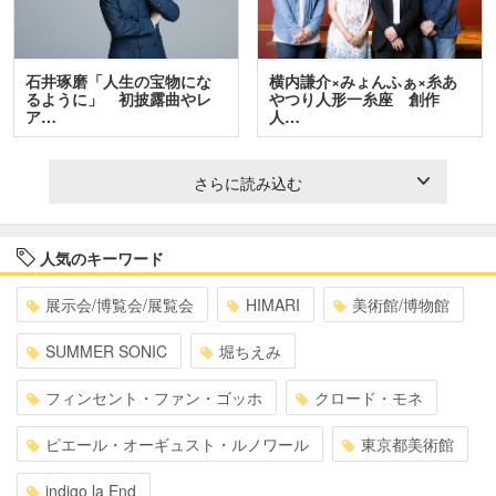
石井琢磨「人生の宝物にな
横内謙介×みょんふぁ×糸あ
るように」 初披露曲やレ
やつり人形一糸座 創作
ア…
人…
さらに読み込む
人気のキーワード
展示会/博覧会/展覧会
HIMARI
美術館/博物館
SUMMER SONIC
堀ちえみ
フィンセント・ファン・ゴッホ
クロード・モネ
ピエール・オーギュスト・ルノワール
東京都美術館
indigo la End