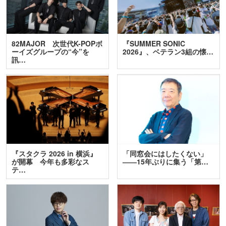
82MAJOR 次世代K-POPボ
『SUMMER SONIC
ーイズグループの“今”を
2026』、ベテラン3組の懐…
訊…
『スタクラ 2026 in 横浜』
「同窓会にはしたくない」
が開幕 今年も多彩なス
――15年ぶりに集う「第…
テ…