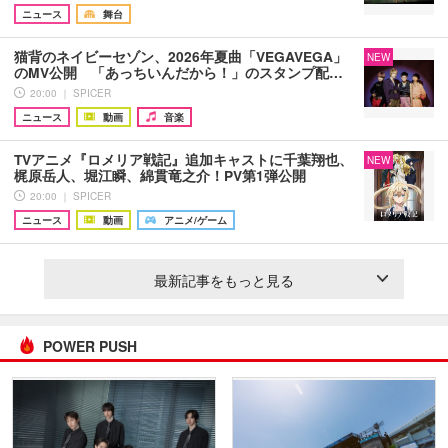
ニュース
舞台
猫背のネイビーセゾン、2026年夏曲「VEGAVEGA」
NEW
のMV公開 「あっちいんだから！」のスタンプ配…
20:00 ｜ SPICER
ニュース
動画
音楽
TVアニメ『ロメリア戦記』追加キャストに千葉翔也、
NEW
梶原岳人、堀江瞬、綿貫竜之介！PV第1弾公開
20:00 ｜ SPICER
ニュース
動画
アニメ/ゲーム
最新記事をもっと見る
POWER PUSH