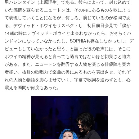
男バレンタイン（上原理生）である。彼らによって、封じ込めて
いた感情を蘇らせるニュートンは、その内にあるものを歌によっ
て表現していくことになるが、何しろ、演じているのが松岡であ
る。デヴィッド・ボウイをリスペクトし、初日前日会見で「僕が
14歳の時にデヴィッド・ボウイと出会わなかったら、おそらくバ
ンドマンになっていなかったし、SOPHIAも存在しなかったし、デ
ビューもしていなかったと思う」と語った彼の歌声には、そこに
ボウイの精神が見えると言っても過言ではないほど切実さと迫力
がある。また、ニュートンを翻弄する人物を演じる俳優陣も実力
者揃い。抜群の歌唱力で楽曲の奥にあるものを表出させ、それぞ
れの人物と物語を膨らませていく。字幕で歌詞を追わずとも、心
震える瞬間が何度もあった。