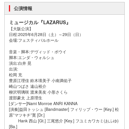
公演情報
ミュージカル『LAZARUS』
【大阪公演】
日程:2025年6月28日（土）～29日（日）
会場:フェスティバルホール
音楽・脚本:デヴィッド・ボウイ
脚本:エンダ・ウォルシュ
演出:白井 晃
出演:
松岡 充
豊原江理佳 鈴木瑛美子 小南満佑子
崎山つばさ 遠山裕介
柳沢明璃咲 渡来美友 小形さくら
渡部豪太 上原理生
[ダンサー]Nami Monroe ANRI KANNA
[演奏]益田トッシュ [Bandmaster] フィリップ・ウー [Key.] 松
原”マツキチ”寛 [Dr.]
Hank 西山 [Gt.] 三尾悠介 [Key.] フユミカワカミ(おふゆ)
[Ba.]