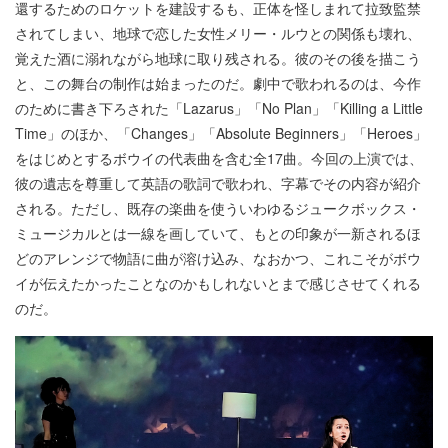
還するためのロケットを建設するも、正体を怪しまれて拉致監禁
されてしまい、地球で恋した女性メリー・ルウとの関係も壊れ、
覚えた酒に溺れながら地球に取り残される。彼のその後を描こう
と、この舞台の制作は始まったのだ。劇中で歌われるのは、今作
のために書き下ろされた「Lazarus」「No Plan」「Killing a Little
Time」のほか、「Changes」「Absolute Beginners」「Heroes」
をはじめとするボウイの代表曲を含む全17曲。今回の上演では、
彼の遺志を尊重して英語の歌詞で歌われ、字幕でその内容が紹介
される。ただし、既存の楽曲を使ういわゆるジュークボックス・
ミュージカルとは一線を画していて、もとの印象が一新されるほ
どのアレンジで物語に曲が溶け込み、なおかつ、これこそがボウ
イが伝えたかったことなのかもしれないとまで感じさせてくれる
のだ。