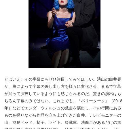
とはいえ、その字幕にもぜひ注目してみてほしい。演出の白井晃
が、曲によって字幕の映し出し方を様々に変化させ、まるで字幕
が踊って演技しているようにも感じられるのだ。驚きの演出はも
ちろん字幕のみではない。これまでも、『バリーターク』（2018
年）などでエンダ・ウォルシュの戯曲を演出し、その行間にある
ものを探りながら作品を立ち上げてきた白井。テレビモニターの
山、簡易ベッド、椅子、ライト、冷蔵庫、洗面台があるだけの無