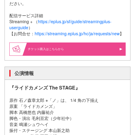
ださい。
配信サービス詳細
Streaming + （
https://eplus.jp/sf/guide/streamingplus-
userguide
）
【お問合せ：
https://streaming.eplus.jp/hc/ja/requests/new
】
購入はこちらから
公演情報
『ライドカメンズ The STAGE』
原作 石ノ森章太郎 ※「ノ」は、 1/4 角の下揃え
原案 「ライドカメンズ」
脚本 高橋悠也 内藤祐介
脚色・演出 毛利亘宏（少年社中）
音楽 鳴瀬シュウヘイ
振付・ステージング 本山新之助