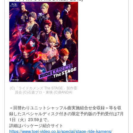
(C)「ライドカメンズ The STAGE」製作委
員会 (C)石森プロ・東映 (C)BANDAI
＜回替わりユニットシャッフル曲実施組合せ全収録＞等を収
録したスペシャルディスク付きの限定予約版の予約受付は7月
1日（火）23:59まで。
詳細はパッケージ紹介サイト
https://www.toei-video.co.jp/special/stage-ride-kamens/