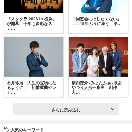
『スタクラ 2026 in 横浜』
「同窓会にはしたくない」
が開幕 今年も多彩なス
――15年ぶりに集う「第…
テ…
石井琢磨「人生の宝物にな
横内謙介×みょんふぁ×糸あ
るように」 初披露曲やレ
やつり人形一糸座 創作
ア…
人…
さらに読み込む
人気のキーワード