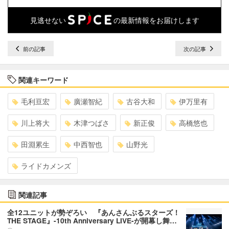
見逃せない
の最新情報をお届けします
前の記事
次の記事
関連キーワード
毛利亘宏
廣瀬智紀
古谷大和
伊万里有
川上将大
木津つばさ
新正俊
高橋悠也
田淵累生
中西智也
山野光
ライドカメンズ
関連記事
全12ユニットが勢ぞろい 『あんさんぶるスターズ！
THE STAGE』-10th Anniversary LIVE-が開幕し舞…