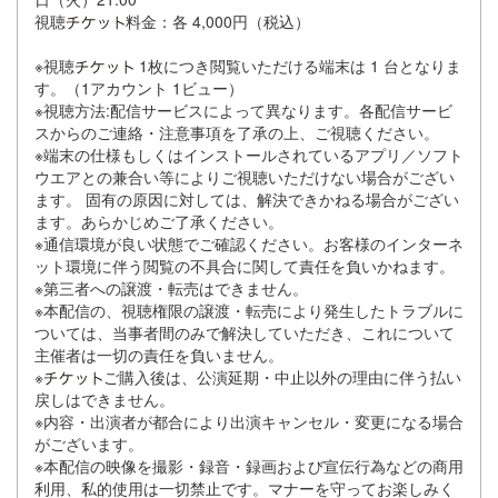
視聴
料金：各 4,000円（税込）
※視聴
1枚につき閲覧いただける端末は 1 台となりま
す。（1アカウント 1ビュー）
※視聴方法:配信サービスによって異なります。各配信サービ
スからのご連絡・注意事項を了承の上、ご視聴ください。
※端末の仕様もしくはインストールされているアプリ／ソフト
ウエアとの兼合い等によりご視聴いただけない場合がござい
ます。 固有の原因に対しては、解決できかねる場合がござい
ます。あらかじめご了承ください。
※通信環境が良い状態でご確認ください。お客様のインターネ
ット環境に伴う閲覧の不具合に関して責任を負いかねます。
※第三者への譲渡・転売はできません。
※本配信の、視聴権限の譲渡・転売により発生したトラブルに
ついては、当事者間のみで解決していただき、これについて
主催者は一切の責任を負いません。
※
ご購入後は、公演延期・中止以外の理由に伴う払い
戻しはできません。
※内容・出演者が都合により出演キャンセル・変更になる場合
がございます。
※本配信の映像を撮影・録音・録画および宣伝行為などの商用
利用、私的使用は一切禁止です。マナーを守ってお楽しみく