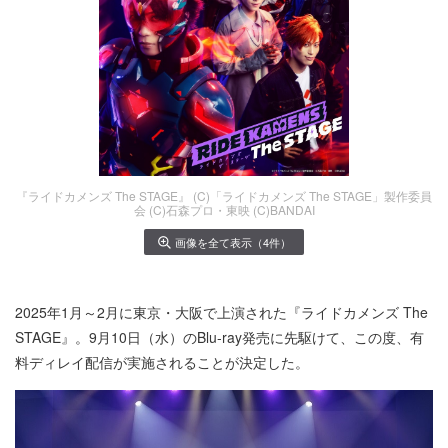
『ライドカメンズ The STAGE』 (C)「ライドカメンズ The STAGE」製作委員
会 (C)石森プロ・東映 (C)BANDAI
画像を全て表示（4件）
2025年1月～2月に東京・大阪で上演された『ライドカメンズ The
STAGE』。9月10日（水）のBlu-ray発売に先駆けて、この度、有
料ディレイ配信が実施されることが決定した。