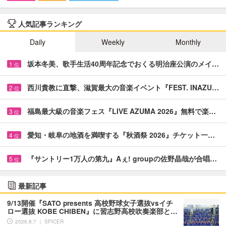
人気記事ランキング
Daily
Weekly
Monthly
坂本冬美、歌手生活40周年記念でおくる明治座公演のメイ…
1
位
西川貴教に直撃、滋賀最大の音楽イベント『FEST. INAZU…
2
位
福島最大級の音楽フェス『LIVE AZUMA 2026』無料で楽…
3
位
愛知・岐阜の地酒を満喫する『秋酒祭 2026』チケット一…
4
位
『サントリー1万人の第九』Aぇ! groupの佐野晶哉が合唱…
5
位
最新記事
9/13開催『SATO presents 高校野球女子選抜vsイチ
ロー選抜 KOBE CHIBEN』に習志野高校吹奏楽部と…
2026.8.7 ｜ SPICER