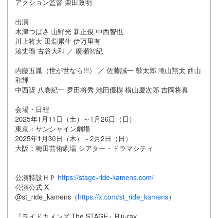
アクション監督 栗田政明
出演
木津つばさ 山野光 新正俊 中西智也
川上将大 田淵累生 伊万里有
湊丈瑠 古谷大和 ／ 廣瀬智紀
内藤五胤（世が世なら!!!） ／ 佐藤誠一 鼓太郎 滝山翔太 西山
和輝
中西奨 八巻紀一 夛田将秀 池田優樹 横山慶次郎 吉岡将真
会場・日程
2025年1月11日（土）～1月26日（日）
東京：サンシャイン劇場
2025年1月30日（木）～2月2日（日）
大阪：梅田芸術劇場 シアター・ドラマシティ
公演特設ＨＰ
https://stage-ride-kamens.com/
公演公式 X
@st_ride_kamens（
https://x.com/st_ride_kamens
）
『ライドカメンズ The STAGE』Blu-ray