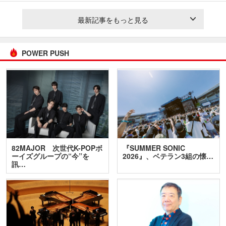
最新記事をもっと見る
POWER PUSH
82MAJOR 次世代K-POPボ
『SUMMER SONIC
ーイズグループの“今”を
2026』、ベテラン3組の懐…
訊…