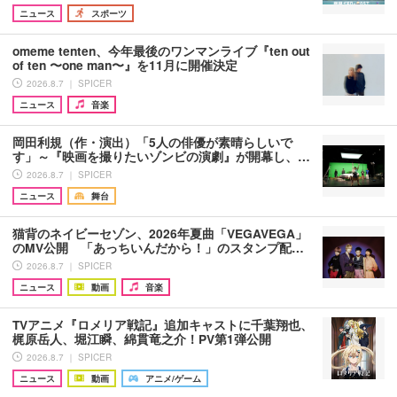
ニュース
スポーツ
omeme tenten、今年最後のワンマンライブ『ten out
of ten 〜one man〜』を11月に開催決定
2026.8.7 ｜ SPICER
ニュース
音楽
岡田利規（作・演出）「5人の俳優が素晴らしいで
す」～『映画を撮りたいゾンビの演劇』が開幕し、…
2026.8.7 ｜ SPICER
ニュース
舞台
猫背のネイビーセゾン、2026年夏曲「VEGAVEGA」
のMV公開 「あっちいんだから！」のスタンプ配…
2026.8.7 ｜ SPICER
ニュース
動画
音楽
TVアニメ『ロメリア戦記』追加キャストに千葉翔也、
梶原岳人、堀江瞬、綿貫竜之介！PV第1弾公開
2026.8.7 ｜ SPICER
ニュース
動画
アニメ/ゲーム