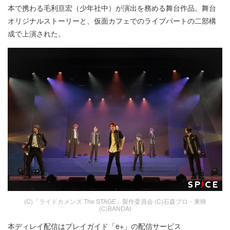
本で携わる毛利亘宏（少年社中）が演出を務める舞台作品。舞台
オリジナルストーリーと、仮面カフェでのライブパートの二部構
成で上演された。
(C)「ライドカメンズ The STAGE」製作委員会 (C)石森プロ・東映
(C)BANDAI
本ディレイ配信はプレイガイド「e+」の配信サービス