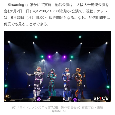
「Streaming+」ほかにて実施。配信公演は、大阪大千穐楽公演を
含む2月2日（日）の12:00／16:30開演の2公演で、視聴
は、6月23日（月）18:00～ 販売開始となる。なお、配信期間中は
何度でも見ることができる。
(C)「ライドカメンズ The STAGE」製作委員会 (C)石森プロ・東映
(C)BANDAI