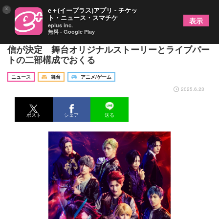
×
e＋(イープラス)アプリ - チケッ
ト・ニュース・スマチケ
表示
eplus inc.
無料 - Google Play
『ライドカメンズ The STAGE』の有料ディレイ配
信が決定 舞台オリジナルストーリーとライブパー
トの二部構成でおくる
ニュース
舞台
アニメ/ゲーム
2025.6.23
ポスト
シェア
送る