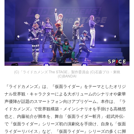
(C)「ライドカメンズ The STAGE」製作委員会 (C)石森プロ・東映
(C)BANDAI
『ライドカメンズ』は、『仮面ライダー』をテーマとしたオリジ
ナル世界観・キャラクターによる大ボリュームのシナリオや豪華
声優陣が話題のスマートフォン向けアプリゲーム。本作は、『ラ
イドカメンズ』で世界観構築・メインシナリオを手掛ける高橋悠
也と、内藤祐介が脚本を、舞台「仮面ライダー斬月」-鎧武外伝-
で『仮面ライダー』シリーズ初の演劇化を手掛け、自身も「仮面
ライダーリバイス」など、『仮面ライダー』シリーズの多くに脚