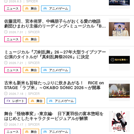
2026.8.3 ｜ SPICER
ニュース
舞台
アニメ/ゲーム
佐藤流司、宮本侑芽、中嶋朋子らがおくる愛の物語
劇団ひまわり主催のリーディング×ミュージカル『B…
2026.7.31 ｜ SPICER
ニュース
舞台
ミュージカル『刀剣乱舞』26～27年大型ライブツアー
公演のタイトルが『真剣乱舞祭2026』に決定
2026.7.21 ｜ SPICER
ニュース
舞台
アニメ/ゲーム
古米も新米も旨味たっぷりに炊きあがる！ RICE on
STAGE「ラブ米」～OKABO SONIC 2026～が開幕
2026.7.18 ｜ SPICER
レポート
舞台
アニメ/ゲーム
舞台「怪物事変」-東京編- 日下夏羽役の富本惣昭を
はじめとしたキャラクタービジュアルが解禁
2026.7.17 ｜ SPICER
ニュース
舞台
アニメ/ゲーム