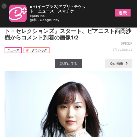
×
e＋(イープラス)アプリ - チケッ
ト・ニュース・スマチケ
表示
eplus inc.
無料 - Google Play
ピアノ四重奏の真髄に迫る『ザ・ピアノカルテッ
ト・セレクションズ』スタート、ピアニスト西岡沙
樹からコメント到着の画像1/2
SPICER
2025.6.23
ニュース
クラシック
記事に戻る
次の画像