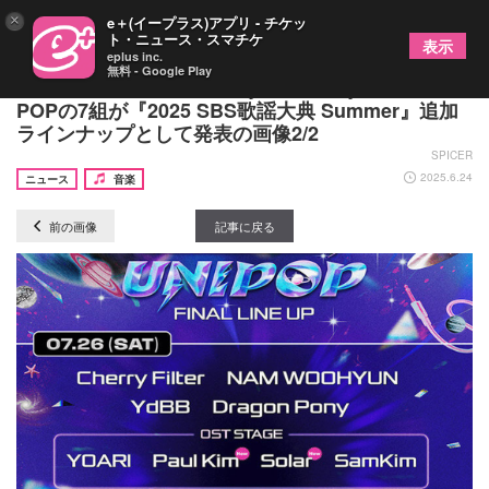
×
e＋(イープラス)アプリ - チケッ
ト・ニュース・スマチケ
表示
eplus inc.
無料 - Google Play
ALLDAY PROJECT、Baby DONT Cryら次世代K-
POPの7組が『2025 SBS歌謡大典 Summer』追加
ラインナップとして発表の画像2/2
SPICER
2025.6.24
ニュース
音楽
前の画像
記事に戻る