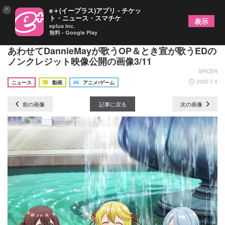
×
e＋(イープラス)アプリ - チケッ
ト・ニュース・スマチケ
表示
eplus inc.
無料 - Google Play
TVアニメ『追放者食堂へようこそ！』初回放送に
あわせてDannieMayが歌うOP＆とき宣が歌うEDの
ノンクレジット映像公開の画像3/11
SPICER
2025.7.4
ニュース
動画
アニメ/ゲーム
前の画像
記事に戻る
次の画像