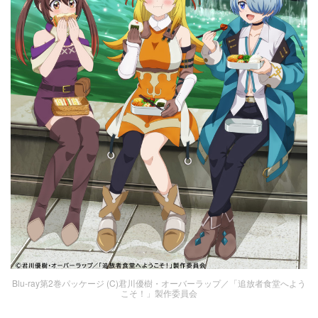
Blu-ray第2巻パッケージ (C)君川優樹・オーバーラップ／「追放者食堂へよう
こそ！」製作委員会