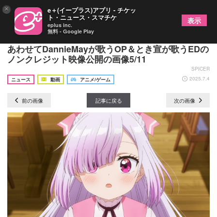
×
e＋(イープラス)アプリ - チケッ
ト・ニュース・スマチケ
表示
eplus inc.
無料 - Google Play
TVアニメ『追放者食堂へようこそ！』初回放送に
あわせてDannieMayが歌うOP＆とき宣が歌うEDの
ノンクレジット映像公開の画像5/11
SPICER
2025.7.4
ニュース
動画
アニメ/ゲーム
前の画像
記事に戻る
次の画像