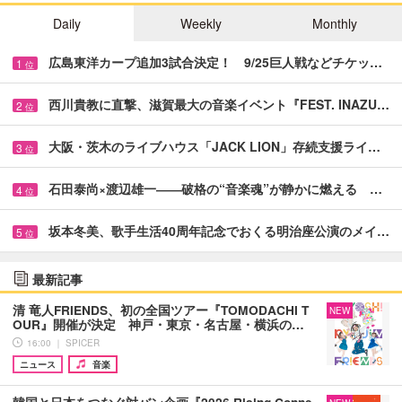
Daily
Weekly
Monthly
広島東洋カープ追加3試合決定！ 9/25巨人戦などチケッ…
1
位
西川貴教に直撃、滋賀最大の音楽イベント『FEST. INAZU…
2
位
大阪・茨木のライブハウス「JACK LION」存続支援ライ…
3
位
石田泰尚×渡辺雄一――破格の“音楽魂”が静かに燃える …
4
位
坂本冬美、歌手生活40周年記念でおくる明治座公演のメイ…
5
位
最新記事
清 竜人FRIENDS、初の全国ツアー『TOMODACHI T
NEW
OUR』開催が決定 神戸・東京・名古屋・横浜の…
16:00 ｜ SPICER
ニュース
音楽