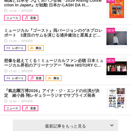
韓国と日本をつなぐ対バン企画『2026 Rising Conne
NEW
ction in Japan』が始動 日本からASH DA H…
14:30 ｜ SPICER
ニュース
音楽
ミュージカル『ゴースト』両バージョンのゲネプロレ
NEW
ポート 3度目のサムを演じる浦井健治と星風まど…
13:30 ｜ SPICER
レポート
舞台
想像を超えてくる！ミュージカルファン必聴 日本ミュ
NEW
ージカル界初のアリーナツアー『New HISTORY C…
13:00 ｜ SPICER
レポート
音楽
舞台
『氣志團万博2026』アイナ・ジ・エンドの出演が決
定 綾小路 翔レギュラーラジオでサプライズ発表
12:00 ｜ SPICER
ニュース
音楽
最新記事をもっと見る