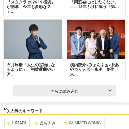
『スタクラ 2026 in 横浜』
「同窓会にはしたくない」
が開幕 今年も多彩なス
――15年ぶりに集う「第…
テ…
石井琢磨「人生の宝物にな
横内謙介×みょんふぁ×糸あ
るように」 初披露曲やレ
やつり人形一糸座 創作
ア…
人…
さらに読み込む
人気のキーワード
HIMARI
堀ちえみ
SUMMER SONIC