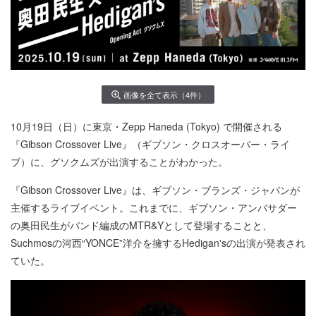
画像を全て表示（4件）
10月19日（日）に東京・Zepp Haneda (Tokyo) で開催される
『Gibson Crossover Live』（ギブソン・クロスオーバー・ライ
ブ）に、グソクムズが出演することがわかった。
『Gibson Crossover Live』は、ギブソン・ブランズ・ジャパンが
主催するライブイベント。これまでに、ギブソン・アンバサダー
の奥田民生がバンド編成のMTR&Yとして登場することと、
Suchmosの河西“YONCE”洋介を擁するHedigan'sの出演が発表され
ていた。