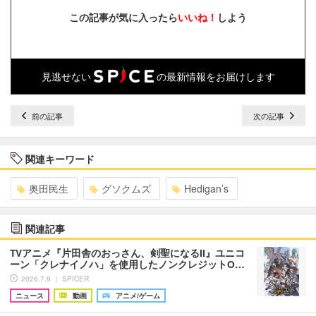
この記事が気に入ったら
いいね！
しよう
見逃せない
の最新情報をお届けします
前の記事
次の記事
関連キーワード
奥田民生
グソクムズ
Hedigan’s
関連記事
TVアニメ『片田舎のおっさん、剣聖になるII』ユニコ
ーン「クレナイノハ」を使用したノンクレジットO…
2026.7.9 ｜ SPICER
ニュース
動画
アニメ/ゲーム