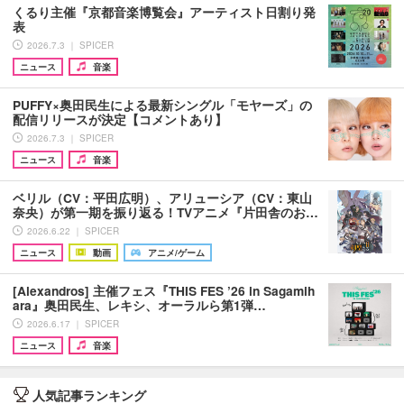
くるり主催『京都音楽博覧会』アーティスト日割り発
表
2026.7.3 ｜ SPICER
ニュース
音楽
PUFFY×奥田民生による最新シングル「モヤーズ」の
配信リリースが決定【コメントあり】
2026.7.3 ｜ SPICER
ニュース
音楽
ベリル（CV：平田広明）、アリューシア（CV：東山
奈央）が第一期を振り返る！TVアニメ『片田舎のお…
2026.6.22 ｜ SPICER
ニュース
動画
アニメ/ゲーム
[Alexandros] 主催フェス『THIS FES ’26 in Sagamih
ara』奥田民生、レキシ、オーラルら第1弾…
2026.6.17 ｜ SPICER
ニュース
音楽
人気記事ランキング