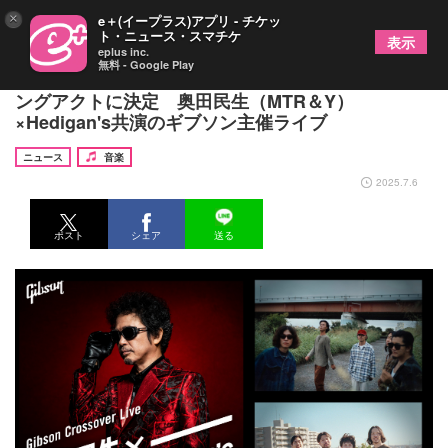
×
e＋(イープラス)アプリ - チケッ
ト・ニュース・スマチケ
表示
eplus inc.
無料 - Google Play
グソクムズが『Gibson Crossover Live』オープニ
ングアクトに決定 奥田民生（MTR＆Y）
×Hedigan's共演のギブソン主催ライブ
ニュース
音楽
2025.7.6
ポスト
シェア
送る