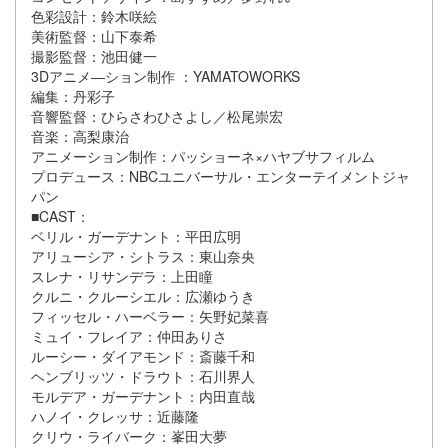
色彩設計：鈴木咲絵
美術監督：山下泰希
撮影監督：池田健一
3Dアニメ―ション制作 ：YAMATOWORKS
編集：丹彩子
音響監督：ひらさわひさよし／松尾崇宏
音楽：高梨康治
アニメーション制作：パッショーネ×ハヤブサフィルム
プロデュース：NBCユニバーサル・エンターテイメントジャ
パン
■CAST：
ベリル・ガーデナント：平田広明
アリューシア・シトラス：東山奈央
スレナ・リサンデラ：上田瞳
クルニ・クルーシエル：広瀬ゆうき
フィッセル・ハーベラー：矢野妃菜喜
ミュイ・フレイア：仲田ありさ
ルーシー・ダイアモンド：斎藤千和
ヘンブリッツ・ドラウト：石川界人
モルデア・ガーデナント：内田直哉
ハノイ・クレッサ：近藤隆
クリウ・ライバーク：峯田大夢