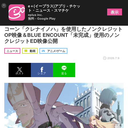
×
e＋(イープラス)アプリ - チケッ
ト・ニュース・スマチケ
表示
eplus inc.
無料 - Google Play
TVアニメ『片田舎のおっさん、剣聖になるII』ユニ
コーン「クレナイノハ」を使用したノンクレジット
OP映像＆BLUE ENCOUNT「未完成」使用のノン
クレジットED映像公開
ニュース
動画
アニメ/ゲーム
2026.7.9
ポスト
シェア
送る