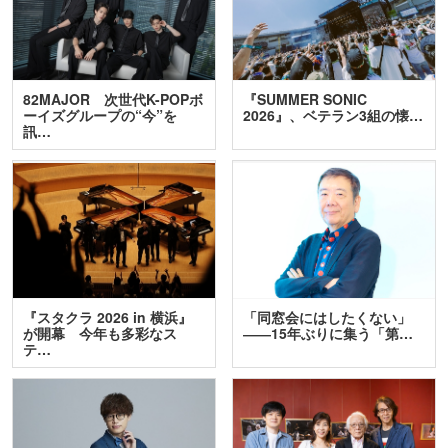
82MAJOR 次世代K-POPボ
『SUMMER SONIC
ーイズグループの“今”を
2026』、ベテラン3組の懐…
訊…
『スタクラ 2026 in 横浜』
「同窓会にはしたくない」
が開幕 今年も多彩なス
――15年ぶりに集う「第…
テ…