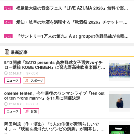
福島最大級の音楽フェス『LIVE AZUMA 2026』無料で楽…
3
位
愛知・岐阜の地酒を満喫する『秋酒祭 2026』チケット一…
4
位
『サントリー1万人の第九』Aぇ! groupの佐野晶哉が合唱…
5
位
最新記事
9/13開催『SATO presents 高校野球女子選抜vsイチ
ロー選抜 KOBE CHIBEN』に習志野高校吹奏楽部と…
2026.8.7 ｜ SPICER
ニュース
スポーツ
omeme tenten、今年最後のワンマンライブ『ten out
of ten 〜one man〜』を11月に開催決定
2026.8.7 ｜ SPICER
ニュース
音楽
岡田利規（作・演出）「5人の俳優が素晴らしいで
す」～『映画を撮りたいゾンビの演劇』が開幕し、…