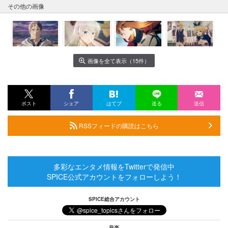
その他の画像
画像を全て表示（15件）
ポスト
シェア
はてブ
送る
送信
RSSフィードの購読はこちら
多彩なエンタメ情報をTwitterで発信中
SPICE公式アカウントをフォローしよう！
SPICE総合アカウント
音楽