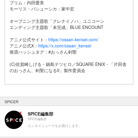
プリム：内田愛美
モーリス・パシューシカ：家中宏
オープニング主題歌「クレナイノハ」ユニコーン
エンディング主題歌「未完成」BLUE ENCOUNT
アニメ公式サイト：
https://ossan-kensei.com/
アニメ公式X：
https://x.com/ossan_kensei
推奨ハッシュタグ：#おっさん剣聖
(C)佐賀崎しげる・鍋島テツヒロ／SQUARE ENIX・「片田舎
のおっさん、剣聖になるII」製作委員会
SPICER
SPICE編集部
SPICE編集部
エンタメニュースをお届けします。