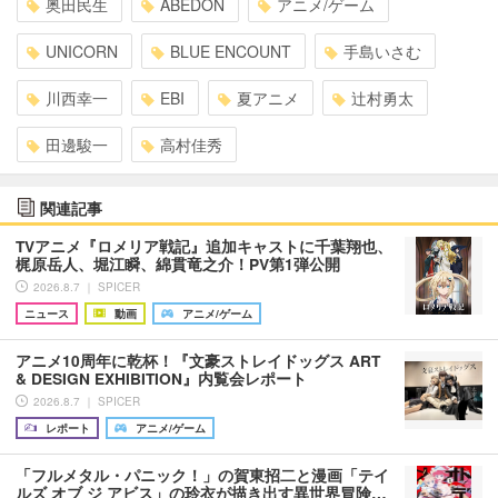
奥田民生
ABEDON
アニメ/ゲーム
UNICORN
BLUE ENCOUNT
手島いさむ
川西幸一
EBI
夏アニメ
辻村勇太
田邊駿一
高村佳秀
関連記事
TVアニメ『ロメリア戦記』追加キャストに千葉翔也、
梶原岳人、堀江瞬、綿貫竜之介！PV第1弾公開
2026.8.7 ｜ SPICER
ニュース
動画
アニメ/ゲーム
アニメ10周年に乾杯！『文豪ストレイドッグス ART
& DESIGN EXHIBITION』内覧会レポート
2026.8.7 ｜ SPICER
レポート
アニメ/ゲーム
「フルメタル・パニック！」の賀東招二と漫画「テイ
ルズ オブ ジ アビス」の玲衣が描き出す異世界冒険…