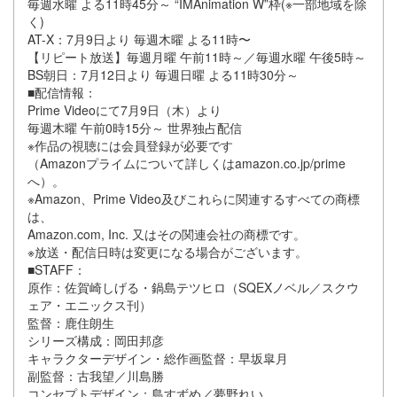
毎週水曜 よる11時45分～ “IMAnimation W”枠(※一部地域を除
く)
AT-X：7月9日より 毎週木曜 よる11時〜
【リピート放送】毎週月曜 午前11時～／毎週水曜 午後5時～
BS朝日：7月12日より 毎週日曜 よる11時30分～
■配信情報：
Prime Videoにて7月9日（木）より
毎週木曜 午前0時15分～ 世界独占配信
※作品の視聴には会員登録が必要です
（Amazonプライムについて詳しくはamazon.co.jp/prime
へ）。
※Amazon、Prime Video及びこれらに関連するすべての商標
は、
Amazon.com, Inc. 又はその関連会社の商標です。
※放送・配信日時は変更になる場合がございます。
■STAFF：
原作：佐賀崎しげる・鍋島テツヒロ（SQEXノベル／スクウ
ェア・エニックス刊）
監督：鹿住朗生
シリーズ構成：岡田邦彦
キャラクターデザイン・総作画監督：早坂皐月
副監督：古我望／川島勝
コンセプトデザイン：島すずめ／夢野れい