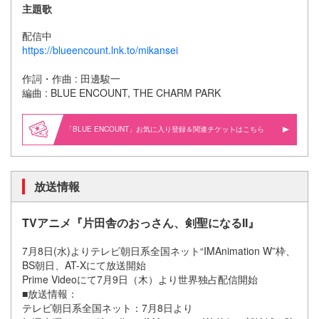
主題歌
配信中
https://blueencount.lnk.to/mikansei
作詞・作曲 : 田邊駿一
編曲 : BLUE ENCOUNT, THE CHARM PARK
「BLUE ENCOUNT」お気に入り登録＆関連
はこちら
放送情報
TVアニメ『片田舎のおっさん、剣聖になるII』
7月8日(水)よりテレビ朝日系全国ネット“IMAnimation W”枠、
BS朝日、AT-Xにて放送開始
Prime Videoにて7月9日（木）より世界独占配信開始
■放送情報：
テレビ朝日系全国ネット：7月8日より