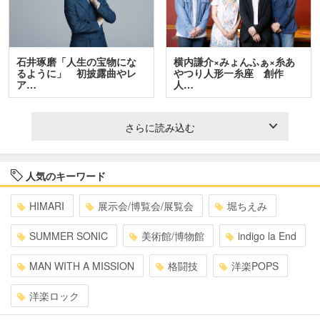
石井琢磨「人生の宝物にな
横内謙介×みょんふぁ×糸あ
るように」 初披露曲やレ
やつり人形一糸座 創作
ア…
人…
さらに読み込む
人気のキーワード
HIMARI
展示会/博覧会/展覧会
堀ちえみ
SUMMER SONIC
美術館/博物館
indigo la End
MAN WITH A MISSION
格闘技
洋楽POPS
洋楽ロック