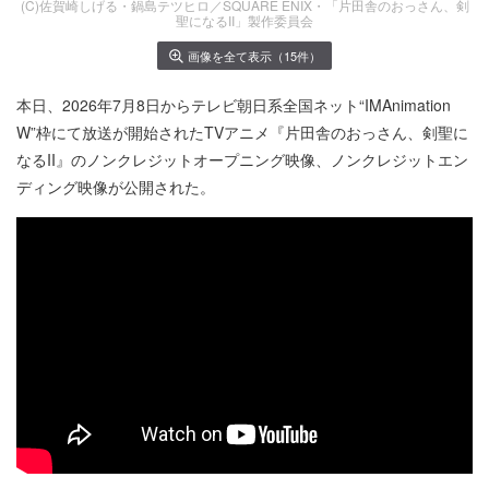
(C)佐賀崎しげる・鍋島テツヒロ／SQUARE ENIX・「片田舎のおっさん、剣
聖になるII」製作委員会
画像を全て表示（15件）
本日、2026年7月8日からテレビ朝日系全国ネット“IMAnimation
W”枠にて放送が開始されたTVアニメ『片田舎のおっさん、剣聖に
なるII』のノンクレジットオープニング映像、ノンクレジットエン
ディング映像が公開された。