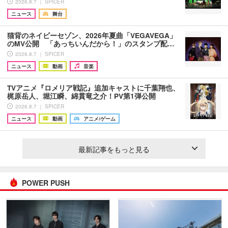
2026.8.7 ｜ SPICER
ニュース
舞台
猫背のネイビーセゾン、2026年夏曲「VEGAVEGA」
のMV公開 「あっちいんだから！」のスタンプ配…
2026.8.7 ｜ SPICER
ニュース
動画
音楽
TVアニメ『ロメリア戦記』追加キャストに千葉翔也、
梶原岳人、堀江瞬、綿貫竜之介！PV第1弾公開
2026.8.7 ｜ SPICER
ニュース
動画
アニメ/ゲーム
最新記事をもっと見る
POWER PUSH