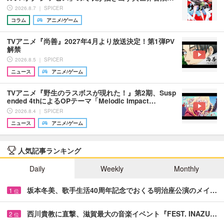
2026.8.7 ｜ SPICER
コラム
アニメ/ゲーム
TVアニメ『尚善』2027年4月より放送決定！第1弾PV
解禁
2026.8.5 ｜ SPICER
ニュース
アニメ/ゲーム
TVアニメ『野生のラスボスが現れた！』第2期、Susp
ended 4thによるOPテーマ「Melodic Impact…
2026.8.4 ｜ SPICER
ニュース
アニメ/ゲーム
人気記事ランキング
Daily
Weekly
Monthly
坂本冬美、歌手生活40周年記念でおくる明治座公演のメイ…
1
位
西川貴教に直撃、滋賀最大の音楽イベント『FEST. INAZU…
2
位