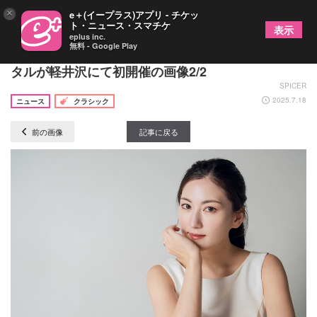
×
e＋(イープラス)アプリ - チケッ
ト・ニュース・スマチケ
表示
eplus inc.
無料 - Google Play
国内外で活躍するソプラノ歌手・田中彩子のリサイ
タルが軽井沢にて初開催の画像2/2
SPICER
2025.7.18
ニュース
クラシック
前の画像
記事に戻る