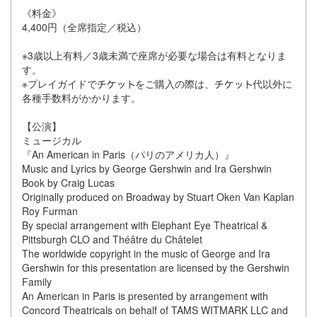
《料金》
4,400円（全席指定／税込）
※3歳以上有料／3歳未満で座席が必要な場合は有料となりま
す。
※プレイガイドで
をご購入の際は、
代以外に
各種手数料がかかります。
【公演】
ミュージカル
『An American in Paris（パリのアメリカ人）』
Music and Lyrics by George Gershwin and Ira Gershwin
Book by Craig Lucas
Originally produced on Broadway by Stuart Oken Van Kaplan
Roy Furman
By special arrangement with Elephant Eye Theatrical &
Pittsburgh CLO and Théâtre du Châtelet
The worldwide copyright in the music of George and Ira
Gershwin for this presentation are licensed by the Gershwin
Family
An American in Paris is presented by arrangement with
Concord Theatricals on behalf of TAMS WITMARK LLC and