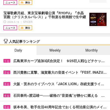
ニュース
舞台
宝塚歌劇月組、東京宝塚劇場公演『RYOFU』『水晶
宮殿（クリスタルパレス）』千秋楽を映画館で生中継
2026.5.16 ｜ SPICER
ニュース
舞台
人気記事ランキング
Daily
Weekly
Monthly
広島東洋カープ追加3試合決定！ 9/25巨人戦などチケッ…
1
位
西川貴教に直撃、滋賀最大の音楽イベント『FEST. INAZU…
2
位
大阪・茨木のライブハウス「JACK LION」存続支援ライ…
3
位
石田泰尚×渡辺雄一――破格の“音楽魂”が静かに燃える …
4
位
坂本冬美、歌手生活40周年記念でおくる明治座公演のメイ…
5
位