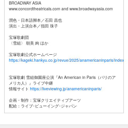
BROADWAY ASIA
www.concordtheatricals.com and www.broadwayasia.com
潤色・日本語脚本／石田 昌也
演出・上演台本／指田 珠子
宝塚歌劇団
〈雪組〉 朝美 絢 ほか
宝塚歌劇公式ホームページ
https://kageki.hankyu.co.jp/revue/2025/anamericaninparis/index.h
宝塚歌劇 雪組御園座公演『An American in Paris（パリのア
メリカ人）』ライブ中継
情報サイト
https://liveviewing.jp/anamericaninparis/
企画・制作：宝塚クリエイティブアーツ
配給：ライブ･ビューイング･ジャパン