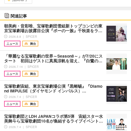
関連記事
朝美絢・音彩唯、宝塚歌劇団雪組新トップコンビの東
京宝塚劇場お披露目公演『ポーの一族』千秋楽をラ…
2026.8.8 ｜ SPICER
ニュース
舞台
「華麗なる宝塚歌劇の世界～Season8～」が7/20にス
タート 初回はゲストに真風涼帆を迎え、『白鷺の…
2026.7.14 ｜ SPICER
ニュース
舞台
宝塚歌劇宙組、東京宝塚劇場公演『黒蜥蜴』『Diamo
nd IMPULSE（ダイヤモンド インパルス）…
2026.7.4 ｜ SPICER
ニュース
舞台
宝塚歌劇団とLDH JAPANコラボ第5弾 宙組スター水
美舞斗ら宝塚歌劇団10名が集結するライブイベント…
2026.7.4 ｜ SPICER