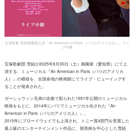
宝塚歌劇 雪組御園座公演『An American in Paris（パリのアメリカ人）』ライ
ブ中継
宝塚歌劇団 雪組が2025年8月30日（土）御園座（愛知県）にて上
演する、ミュージカル『An American in Paris（パリのアメリカ
人）』の模様を、全国各地の映画館にてライブ・ビューイングす
ることが発表された。
ガーシュウィン兄弟の名曲で彩られた1951年公開のミュージカル
映画をもとに、2014年にパリでミュージカル化された『An
American in Paris（パリのアメリカ人）』。
2015年にブロードウェイでも上演され、トニー賞4部門を受賞した
最上級のエンターテインメント作品に、朝美絢を中心とした雪組