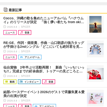
最新記事
Cocco、沖縄の歌を集めたニューアルバム『ハナウム
イ』のリリースが決定 「強く儚い者たち from oki…
2026.8.8 ｜ SPICER
ニュース
音楽
RE-GE、作詞・畑亜貴、作曲・山口朗彦の強力タッグ
が手掛ける2ndシングル「どこにいても絶対君を見…
2026.8.8 ｜ SPICER
ニュース
アニメ/ゲーム
仙台貨物 2年半ぶり活動再開！ 新曲「いっち! いっ
ち!!」完成までの紆余曲折、トゥアーの見どころと…
2026.8.8 ｜ SPICER
動画
インタビュー
音楽
結那バースデーイベント2026のゲストで斉藤朱夏＆愛
美の出演が決定
2026.8.8 ｜ SPICER
ニュース
音楽
アニメ/ゲーム