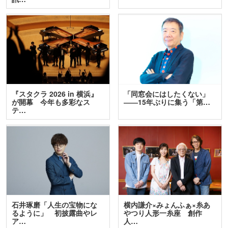
『スタクラ 2026 in 横浜』
「同窓会にはしたくない」
が開幕 今年も多彩なス
――15年ぶりに集う「第…
テ…
石井琢磨「人生の宝物にな
横内謙介×みょんふぁ×糸あ
るように」 初披露曲やレ
やつり人形一糸座 創作
ア…
人…