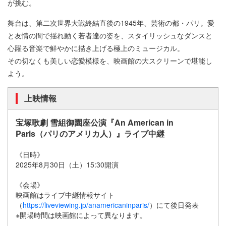
が挑む。
舞台は、第二次世界大戦終結直後の1945年、芸術の都・パリ。愛
と友情の間で揺れ動く若者達の姿を、スタイリッシュなダンスと
心躍る音楽で鮮やかに描き上げる極上のミュージカル。
その切なくも美しい恋愛模様を、映画館の大スクリーンで堪能し
よう。
上映情報
宝塚歌劇 雪組御園座公演『An American in
Paris（パリのアメリカ人）』ライブ中継
《日時》
2025年8月30日（土）15:30開演
《会場》
映画館はライブ中継情報サイト
（
https://liveviewing.jp/anamericaninparis/
）にて後日発表
※開場時間は映画館によって異なります。