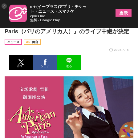
×
e＋(イープラス)アプリ - チケッ
ト・ニュース・スマチケ
表示
eplus inc.
無料 - Google Play
宝塚歌劇雪組、御園座公演『An American in
Paris（パリのアメリカ人）』のライブ中継が決定
ニュース
舞台
2025.7.15
ポスト
シェア
送る