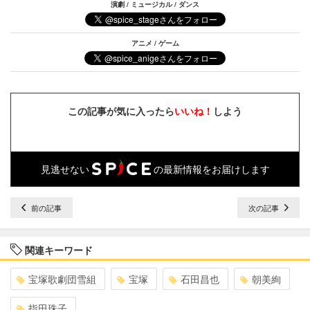
演劇 / ミュージカル / ダンス
アニメ / ゲーム
この記事が気に入ったら
いいね！
しよう
見逃せない
の最新情報をお届けします
前の記事
次の記事
関連キーワード
宝塚歌劇団雪組
宝塚
石田昌也
朝美絢
指田珠子