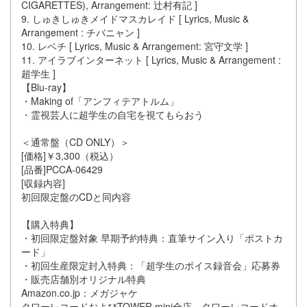
CIGARETTES), Arrangement: 辻村有記 ]
9. しゅきしゅきメイドマスカレイド [ Lyrics, Music &
Arrangement : チバニャン ]
10. レベチ [ Lyrics, Music & Arrangement: 宮守文学 ]
11. アイラブインターネット [ Lyrics, Music & Arrangement :
超学生 ]
【Blu-ray】
・Making of「アンフィテアトルム」
・霊視芸人に超学生の自宅を視てもらおう
＜通常盤（CD ONLY）＞
[価格]￥3,300（税込）
[品番]PCCA-06429
[収録内容]
初回限定盤のCDと同内容
【購入特典】
・初回限定盤対象 早期予約特典：直筆サイン入り「ポストカ
ード」
・初回生産限定封入特典：「超学生のボイス録音会」応募券
・販売店舗別オリジナル特典
Amazon.co.jp：メガジャケ
タワーレコードおよびTOWER mini全店、タワーレコードオ