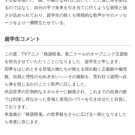
るのではなく、自分の手で未来を引き当てに行くような覚悟と強
さが込められており、超学生の鋭くも情熱的な歌声がそのメッセ
ージをより一層際立たせている。
超学生コメント
この度、TVアニメ『桃源暗鬼』第二クールのオープニング主題歌
を担当させていただくことになりました、超学生と申します。
四季をはじめとする登場人物たちが抱える揺れ動く正義観や倫理
観、自我と理性のせめぎ合い――その激動を、荒れ狂う波間へ自
ら身を投じるかのごとく歌声に託しました。
作品世界の圧倒的なエネルギーに触発され、これまでの自身の曲
では到達し得なかった音域と表現のパワーを引き出せたと自負し
ております。
本楽曲が『桃源暗鬼』の世界観をさらに広げる一助となりました
ら幸甚に存じます。