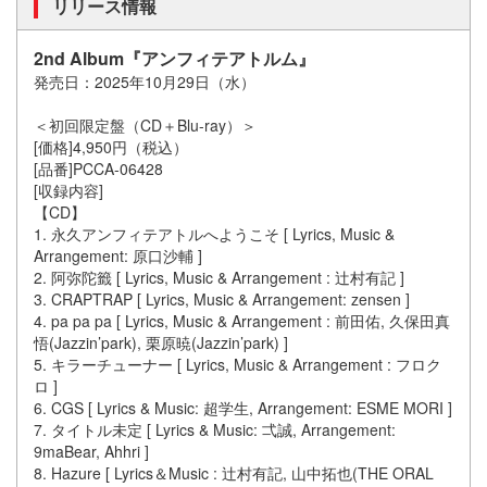
リリース情報
2nd Album『アンフィテアトルム』
発売日：2025年10月29日（水）
＜初回限定盤（CD＋Blu-ray）＞
[価格]4,950円（税込）
[品番]PCCA-06428
[収録内容]
【CD】
1. 永久アンフィテアトルへようこそ [ Lyrics, Music &
Arrangement: 原口沙輔 ]
2. 阿弥陀籤 [ Lyrics, Music & Arrangement : 辻村有記 ]
3. CRAPTRAP [ Lyrics, Music & Arrangement: zensen ]
4. pa pa pa [ Lyrics, Music & Arrangement : 前田佑, 久保田真
悟(Jazzin’park), 栗原暁(Jazzin’park) ]
5. キラーチューナー [ Lyrics, Music & Arrangement : フロク
ロ ]
6. CGS [ Lyrics & Music: 超学生, Arrangement: ESME MORI ]
7. タイトル未定 [ Lyrics & Music: 弌誠, Arrangement:
9maBear, Ahhri ]
8. Hazure [ Lyrics＆Music : 辻村有記, 山中拓也(THE ORAL