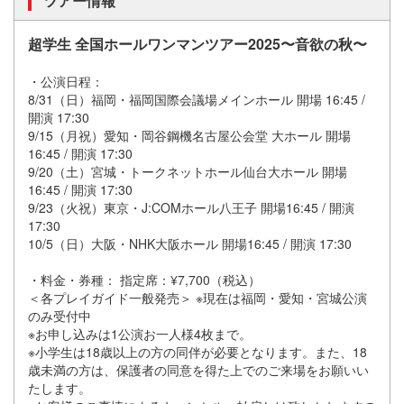
ツアー情報
超学生 全国ホールワンマンツアー2025〜音欲の秋〜
・公演日程：
8/31（日）福岡・福岡国際会議場メインホール 開場 16:45 /
開演 17:30
9/15（月祝）愛知・岡谷鋼機名古屋公会堂 大ホール 開場
16:45 / 開演 17:30
9/20（土）宮城・トークネットホール仙台大ホール 開場
16:45 / 開演 17:30
9/23（火祝）東京・J:COMホール八王子 開場16:45 / 開演
17:30
10/5（日）大阪・NHK大阪ホール 開場16:45 / 開演 17:30
・料金・券種： 指定席：¥7,700（税込）
＜各プレイガイド一般発売＞ ※現在は福岡・愛知・宮城公演
のみ受付中
※お申し込みは1公演お一人様4枚まで。
※小学生は18歳以上の方の同伴が必要となります。また、18
歳未満の方は、保護者の同意を得た上でのご来場をお願いい
たします。