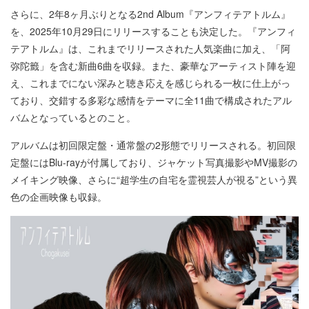
さらに、2年8ヶ月ぶりとなる2nd Album『アンフィテアトルム』
を、2025年10月29日にリリースすることも決定した。『アンフィ
テアトルム』は、これまでリリースされた人気楽曲に加え、「阿
弥陀籤」を含む新曲6曲を収録。また、豪華なアーティスト陣を迎
え、これまでにない深みと聴き応えを感じられる一枚に仕上がっ
ており、交錯する多彩な感情をテーマに全11曲で構成されたアル
バムとなっているとのこと。
アルバムは初回限定盤・通常盤の2形態でリリースされる。初回限
定盤にはBlu-rayが付属しており、ジャケット写真撮影やMV撮影の
メイキング映像、さらに“超学生の自宅を霊視芸人が視る”という異
色の企画映像も収録。