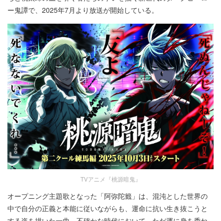
ー鬼譚で、2025年7月より放送が開始している。
TVアニメ『桃源暗鬼』
オープニング主題歌となった「阿弥陀籤」は、混沌とした世界の
中で自分の正義と本能に従いながらも、運命に抗い生き抜こうと
する姿を描いた一曲。不確かな時代において、ただ運に身を委ね