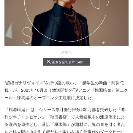
超学生
画像を全て表示（4件）
“超絶ガナリヴォイス”を持つ謎の歌い手・超学生の新曲「阿弥陀
籤」が、2025年10月より放送開始のTVアニメ『桃源暗鬼』第二ク
ール・練馬編のオープニング主題歌に決定した。
『桃源暗鬼』 は、シリーズ累計発行部数400万部を突破した『週
刊少年チャンピオン』（秋田書店）で人気連載中の漆原侑来によ
る漫画を原作とし、昔話「桃太郎」が題材に。鬼の血を引く者た
ちと桃太郎の血を引く者たちの争いを描く新世代のダークヒーロ