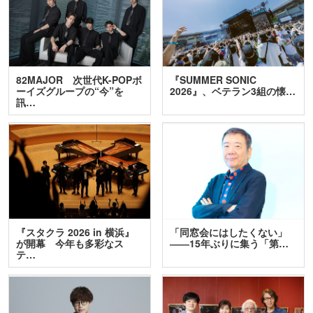
82MAJOR 次世代K-POPボ
『SUMMER SONIC
ーイズグループの“今”を
2026』、ベテラン3組の懐…
訊…
『スタクラ 2026 in 横浜』
「同窓会にはしたくない」
が開幕 今年も多彩なス
――15年ぶりに集う「第…
テ…