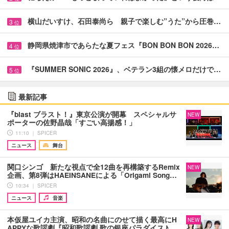
横山だいすけ、石田泰尚ら 親子で楽しむ”うた”から圧巻…
3
位
静岡県焼津市であらたな夏フェス『BON BON BON 2026…
4
位
『SUMMER SONIC 2026』、ベテラン3組の懐メロだけで…
5
位
最新記事
『blast ブラスト！』東京公演が開幕 スペシャルサ
NEW
ポーターの佐野晶哉「すごい高揚感！」
11:10 ｜ SPICER
ニュース
舞台
関口シンゴ 新たな視点で全12曲を再構築するRemix
NEW
企画、第8弾はHAEINSANEによる「Origami Song…
10:34 ｜ SPICER
ニュース
音楽
本仮屋ユイカ主演、昭和の名曲にのせて描く最高にH
NEW
APPYな歌謡劇『昭和歌謡劇 歌の銀座パラダイス♪…