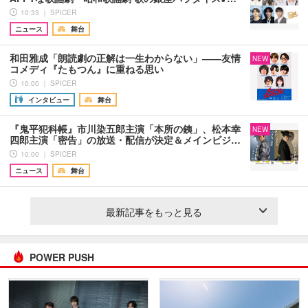
10:33 ｜ SPICER
ニュース
舞台
和田雅成「朗読劇の正解は一生わからない」――友情
NEW
コメディ『たもつん』に重ねる思い
10:00 ｜ SPICER
インタビュー
舞台
『鬼平犯科帳』市川染五郎主演「本所の銕」、松本幸
NEW
四郎主演「密告」の放送・配信が決定＆メインビジ…
10:00 ｜ SPICER
ニュース
舞台
最新記事をもっと見る
POWER PUSH