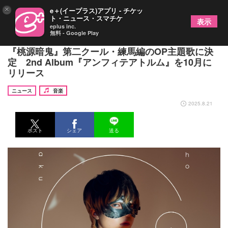
×
e＋(イープラス)アプリ - チケッ
ト・ニュース・スマチケ
表示
eplus inc.
無料 - Google Play
歌い手・超学生、新曲「阿弥陀籤」がTVアニメ
『桃源暗鬼』第二クール・練馬編のOP主題歌に決
定 2nd Album『アンフィテアトルム』を10月に
リリース
ニュース
音楽
2025.8.21
ポスト
シェア
送る