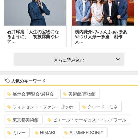
石井琢磨「人生の宝物にな
横内謙介×みょんふぁ×糸あ
るように」 初披露曲やレ
やつり人形一糸座 創作
ア…
人…
さらに読み込む
人気のキーワード
展示会/博覧会/展覧会
美術館/博物館
フィンセント・ファン・ゴッホ
クロード・モネ
東京都美術館
ピエール・オーギュスト・ルノワール
ミレー
HIMARI
SUMMER SONIC