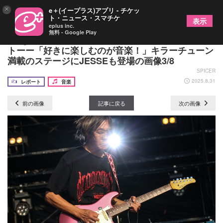
×
e＋(イープラス)アプリ - チケッ
ト・ニュース・スマチケ
表示
eplus inc.
無料 - Google Play
Dragon Ash『RUSH BALL 2025』クイックレポー
トーー「好きに楽しむのが音楽！」キラーチューン
満載のステージにJESSEも登場の画像3/8
SPICER
2025.8.31
レポート
音楽
前の画像
記事に戻る
次の画像