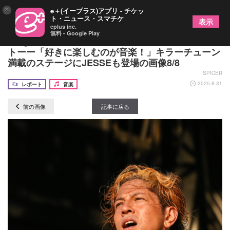
×
e＋(イープラス)アプリ - チケッ
ト・ニュース・スマチケ
表示
eplus inc.
無料 - Google Play
Dragon Ash『RUSH BALL 2025』クイックレポー
トーー「好きに楽しむのが音楽！」キラーチューン
満載のステージにJESSEも登場の画像8/8
SPICER
2025.8.31
レポート
音楽
前の画像
記事に戻る