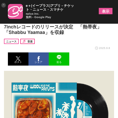
×
e＋(イープラス)アプリ - チケッ
ト・ニュース・スマチケ
表示
eplus inc.
無料 - Google Play
Wool & The Pants × NONCHELEEE、スプリット
7inchレコードのリリースが決定 「熱帯夜」
「Shabbu Yaamaa」を収録
ニュース
音楽
2025.9.8
ポスト
シェア
送る