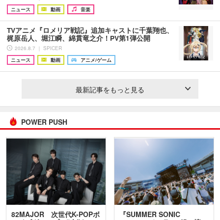
ニュース
動画
音楽
TVアニメ『ロメリア戦記』追加キャストに千葉翔也、
梶原岳人、堀江瞬、綿貫竜之介！PV第1弾公開
2026.8.7 ｜ SPICER
ニュース
動画
アニメ/ゲーム
最新記事をもっと見る
POWER PUSH
82MAJOR 次世代K-POPボ
『SUMMER SONIC