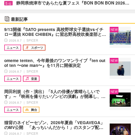
静岡県焼津市であらたな夏フェス『BON BON BON 2026…
5
位
最新記事
9/13開催『SATO presents 高校野球女子選抜vsイチ
NEW
ロー選抜 KOBE CHIBEN』に習志野高校吹奏楽部と…
2026.8.7 ｜ SPICER
ニュース
スポーツ
omeme tenten、今年最後のワンマンライブ『ten out
NEW
of ten 〜one man〜』を11月に開催決定
2026.8.7 ｜ SPICER
ニュース
音楽
岡田利規（作・演出）「5人の俳優が素晴らしいで
NEW
す」～『映画を撮りたいゾンビの演劇』が開幕し、…
2026.8.7 ｜ SPICER
ニュース
舞台
猫背のネイビーセゾン、2026年夏曲「VEGAVEGA」
のMV公開 「あっちいんだから！」のスタンプ配…
2026.8.7 ｜ SPICER