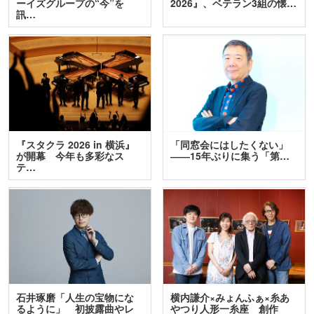
ーイズグループの“今”を
2026』、ベテラン3組の懐…
訊…
『スタクラ 2026 in 横浜』
「同窓会にはしたくない」
が開幕 今年も多彩なス
――15年ぶりに集う「第…
テ…
石井琢磨「人生の宝物にな
横内謙介×みょんふぁ×糸あ
るように」 初披露曲やレ
やつり人形一糸座 創作