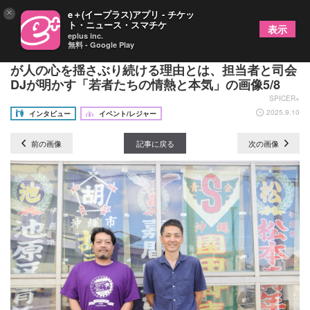
×
e＋(イープラス)アプリ - チケッ
ト・ニュース・スマチケ
表示
eplus inc.
無料 - Google Play
沖縄の夏を締めくくる『沖縄全島エイサーまつり』
が人の心を揺さぶり続ける理由とは、担当者と司会
DJが明かす「若者たちの情熱と本気」の画像5/8
SPICER+
2025.9.10
インタビュー
イベント/レジャー
前の画像
記事に戻る
次の画像