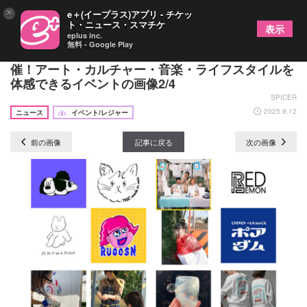
×
e＋(イープラス)アプリ - チケッ
ト・ニュース・スマチケ
表示
eplus inc.
無料 - Google Play
『Art Culture Street. Vol.7』下北沢ADRIFTにて開
催！アート・カルチャー・音楽・ライフスタイルを
体感できるイベントの画像2/4
SPICER
2025.9.12
ニュース
イベント/レジャー
前の画像
記事に戻る
次の画像