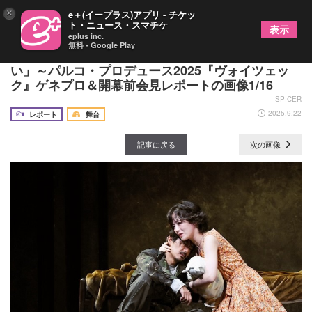
×
e＋(イープラス)アプリ - チケッ
ト・ニュース・スマチケ
表示
eplus inc.
無料 - Google Play
森田剛「人間に生まれたら、愛したいし、愛された
い」～パルコ・プロデュース2025『ヴォイツェッ
ク』ゲネプロ＆開幕前会見レポートの画像1/16
SPICER
2025.9.22
レポート
舞台
記事に戻る
次の画像