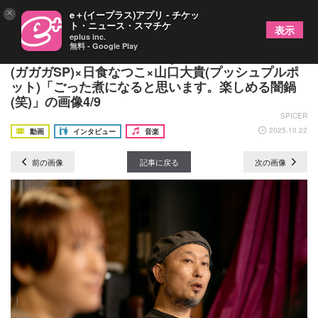
×
e＋(イープラス)アプリ - チケッ
ト・ニュース・スマチケ
表示
eplus inc.
無料 - Google Play
LD&K設立30周年SP座談会 part1――コザック前田
(ガガガSP)×日食なつこ×山口大貴(プッシュプルポ
ット)「ごった煮になると思います。楽しめる闇鍋
(笑)」の画像4/9
SPICER
2025.10.22
動画
インタビュー
音楽
前の画像
記事に戻る
次の画像