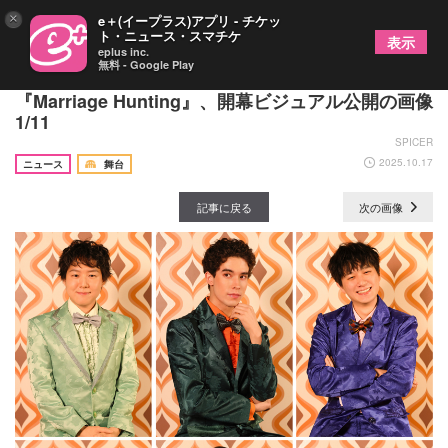
×
e＋(イープラス)アプリ - チケッ
ト・ニュース・スマチケ
表示
eplus inc.
無料 - Google Play
根本宗子が贈る60分の超速会話劇コメディ
『Marriage Hunting』、開幕ビジュアル公開の画像
1/11
SPICER
2025.10.17
ニュース
舞台
記事に戻る
次の画像