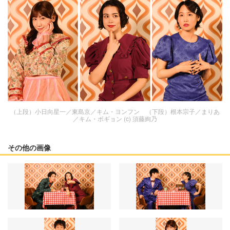
（上段）小日向星一／東島京／キム・ヨンフン （下段）根本宗子／まりあ
／キム・ボギョン (c) 須藤絢乃
その他の画像