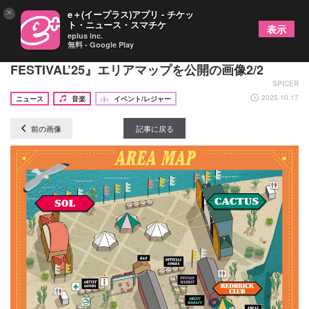
×
e＋(イープラス)アプリ - チケッ
ト・ニュース・スマチケ
表示
eplus inc.
無料 - Google Play
横浜赤レンガ倉庫で11月に開催 『LOCALGREEN
FESTIVAL’25』エリアマップを公開の画像2/2
SPICER
2025.10.17
ニュース
音楽
イベント/レジャー
前の画像
記事に戻る