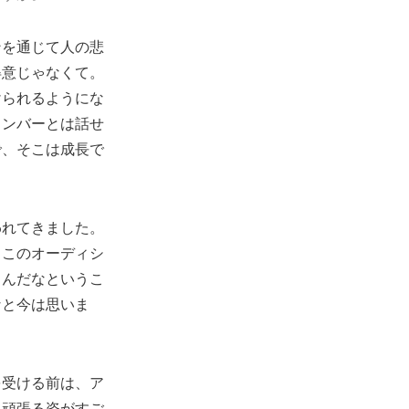
ンを通じて人の悲
得意じゃなくて。
けられるようにな
メンバーとは話せ
で、そこは成長で
われてきました。
、このオーディシ
るんだなというこ
なと今は思いま
を受ける前は、ア
て頑張る姿がすご