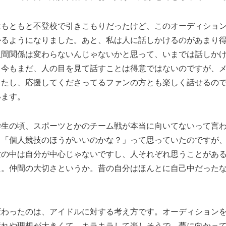
はもともと不登校で引きこもりだったけど、このオーディショ
かるようになりました。あと、私は人に話しかけるのがあまり
人間関係は変わらないんじゃないかと思って、いまでは話しか
。今もまだ、人の目を見て話すことは得意ではないのですが、
したし、応援してくださってるファンの方とも楽しく話せるの
います。
学生の頃、スポーツとかのチーム戦が本当に向いてないって言
も「個人競技のほうがいいのかな？」って思っていたのですが
世の中は自分が中心じゃないですし、人それぞれ思うことがあ
た。仲間の大切さというか。昔の自分はほんとに自己中だった
変わったのは、アイドルに対する考え方です。オーディション
憧れや理想が大きくて、キラキラして楽しそうで、夢に向かっ