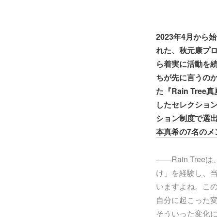
2023年4月から
れた、秋元康プロ
ら着実に活動を続
ちが先に言うのか
た『Rain T
したセレクショ
ション制度で選
本真希の7名のメ
――Rain Tre
け」を経験し、当
いますよね。こ
自分に起こった
そういった変化