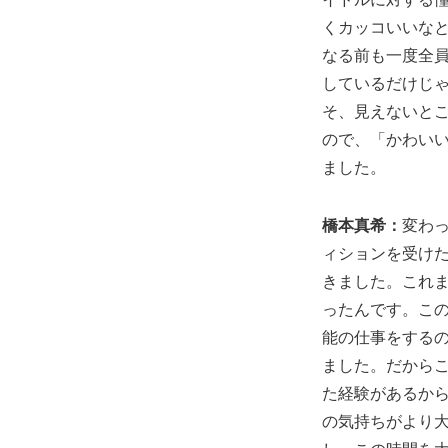
くカッコいいなと
なる前も一度全
しているだけじ
そ、見えないと
ので、「かわい
ました。
橋本真希：
変わ
ィションを受け
きました。これ
ったんです。この
能の仕事をする
ました。だから
た経験があるか
の気持ちがより