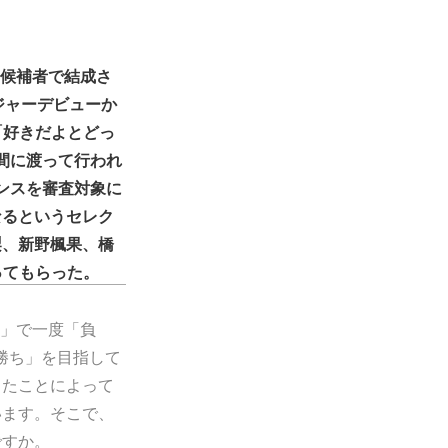
った候補者で結成さ
メジャーデビューか
ル「好きだよとどっ
日間に渡って行われ
マンスを審査対象に
なるというセレク
梨、新野楓果、橋
ってもらった。
CT」で一度「負
「勝ち」を目指して
したことによって
います。そこで、
ですか。