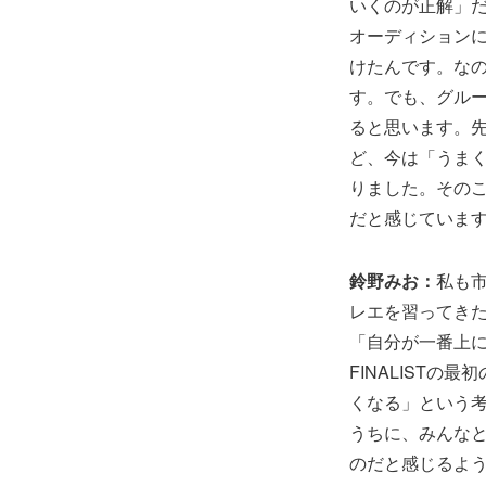
いくのが正解」
オーディション
けたんです。な
す。でも、グル
ると思います。
ど、今は「うま
りました。そのこ
だと感じていま
鈴野みお：
私も
レエを習ってき
「自分が一番上
FINALIST
くなる」という考
うちに、みんな
のだと感じるよ