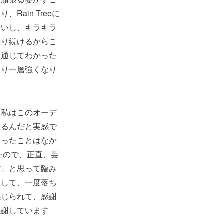
ain Treeに
ないし、キラキラ
張り続けるからこ
を通じてわかった
より一層強くなり
…私はこのオーデ
わるんだと実感で
合ったことはなか
たので、正直、芸
だ」と思って臨み
そして、一度落ち
感じられて、感謝
感謝しています