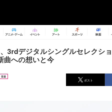
Tree、3rdデジタルシングルセレク
新曲への想いと今
音楽
ポスト