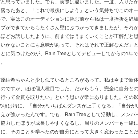
だと思っていました。でも、実際は違いました。一度、入りた
に落ちたあと、「これで最後にしよう」という気持ちでこのオ
ので、実はこのオーディションに挑む前から私は一度挫折を経
ープができてからもたくさん壁にぶつかってきましたが、それ
先ほどお話ししたように、前まではうまくいくことが正解だと
くいかないことにも意味があって、それはそれで正解なんだ」
とに気づけたのが、Rain Treeとしてデビューしてからの1年
す。
市原紬希ちゃんと少し似ているところがあって。私は今まで新
たのですが、ほぼ個人種目でした。だからもう、完全に自分と
に行って金賞を取りたい」という思いが常にありました。その
の最初の頃は特に、「自分がいちばんダンスが上手くなる」「自分
えが強かったんです。でも、Rain Treeとして活動し、メン
と協力したほうが成長しやすくなるし、周りのメンバーも一緒
うに。そのことを学べたのが自分にとって大きく変わったこと