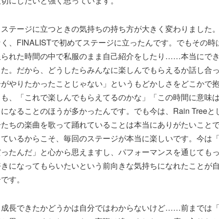
大切にしたいと強く思っています。
、ステージに立つときの気持ちの持ち方が大きく変わりました
く、FINALISTで初めてステージに立ったんです。でもその
限られた時間の中で私服のまま自己紹介をしたり……本当にで
した。だから、どうしたらみんなに楽しんでもらえるか話し合
分がやりたかったことじゃない」というもどかしさをどこかで
ても、「これで楽しんでもらえてるのかな」「この時間に意味
になることのほうが多かったんです。でも今は、Rain Tree
分たちの楽曲を歌って踊れていることは本当にありがたいこと
じているからこそ、毎回のステージが本当に楽しいです。今は
だったんだ」と心から思えますし、パフォーマンスを通じても
好きになってもらいたいという前向きな気持ちになれたことが
分です。
、成長できたかどうかは自分ではわからないけど……前までは