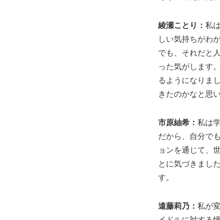
綾瀬ことり：
私
しい気持ちがわ
でも、それだと
った気がします
るようになりま
きたのかなと思
市原紬希：
私は
だから、自分で
ョンを通じて、
とに気づきまし
す。
遠藤莉乃：
私が
イドルに対する