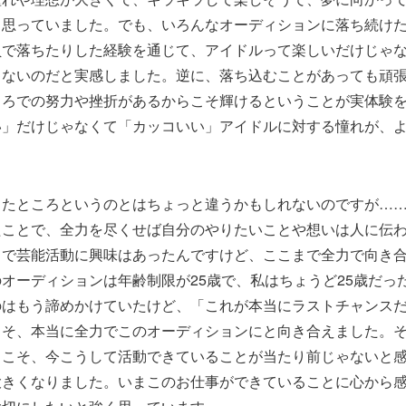
思っていました。でも、いろんなオーディションに落ち続けたり、R
員で落ちたりした経験を通じて、アイドルって楽しいだけじゃ
ゃないのだと実感しました。逆に、落ち込むことがあっても頑
ころでの努力や挫折があるからこそ輝けるということが実体験
い」だけじゃなくて「カッコいい」アイドルに対する憧れが、
ったところというのとはちょっと違うかもしれないのですが…
たことで、全力を尽くせば自分のやりたいことや想いは人に伝
まで芸能活動に興味はあったんですけど、ここまで全力で向き
オーディションは年齢制限が25歳で、私はちょうど25歳だっ
のはもう諦めかけていたけど、「これが本当にラストチャンス
こそ、本当に全力でこのオーディションにと向き合えました。
らこそ、今こうして活動できていることが当たり前じゃないと
大きくなりました。いまこのお仕事ができていることに心から