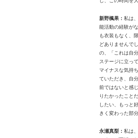
し、この時間を
新野楓果：
私は
能活動の経験がな
も衣装もなく、
どありませんで
の、「これは自
ステージに立っ
マイナスな気持ち
ていただき、自
前ではないと感
りたかったこと
したい、もっと
きく変わった部
永瀬真梨：
私は