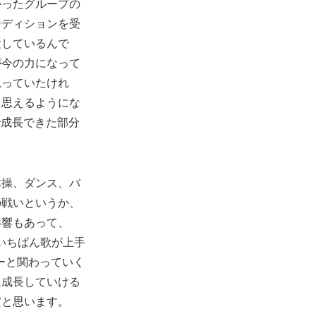
かったグループの
ーディションを受
験しているんで
が今の力になって
思っていたけれ
と思えるようにな
で成長できた部分
体操、ダンス、バ
の戦いというか、
影響もあって、
がいちばん歌が上手
バーと関わっていく
に成長していける
だと思います。