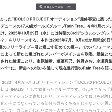
画像を全て表示（9件）
始まった”IDOL3.0 PROJECT オーディション”最終審査に残
デュースの17人組ガールズグループRain Tree。今年1月の
け、2025年10月29日（水）には待望の3rdデジタルシング
？」をリリースする。本作は2025年7月、8月の2か月間全6
ree真夏のフリーライブ～君と過ごす初めての夏～』でのパフォー
ンによって新たに選ばれたメンバーがメイン曲を歌唱。最後と
出された綾瀬ことり、市原紬希、遠藤莉乃、鈴野みお、永瀬真
ンバーに、新曲への想いを通して現在進行形のRain Treeを語
eは、2023年4月から行われたオーディション「IDOL3.0 PROJE
初はFINALISTとして始まったグループです。今はそこから
のオーディションに参加したり、オーディションで負けを経験
変化が今につながっている部分も恐らくあるんじゃないかと思
について、自己紹介代わりにお一人ずつ聞かせてもらっていい