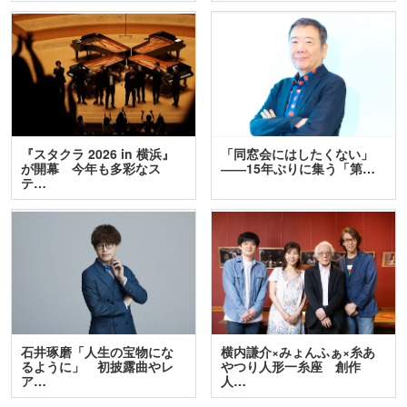
『スタクラ 2026 in 横浜』
「同窓会にはしたくない」
が開幕 今年も多彩なス
――15年ぶりに集う「第…
テ…
石井琢磨「人生の宝物にな
横内謙介×みょんふぁ×糸あ
るように」 初披露曲やレ
やつり人形一糸座 創作
ア…
人…