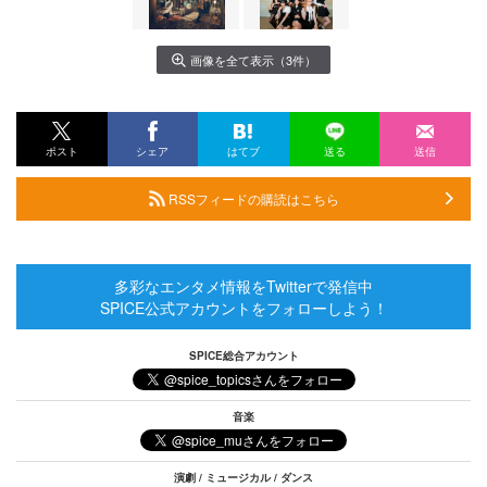
画像を全て表示（3件）
ポスト
シェア
はてブ
送る
送信
RSSフィードの購読はこちら
多彩なエンタメ情報をTwitterで発信中
SPICE公式アカウントをフォローしよう！
SPICE総合アカウント
音楽
演劇 / ミュージカル / ダンス