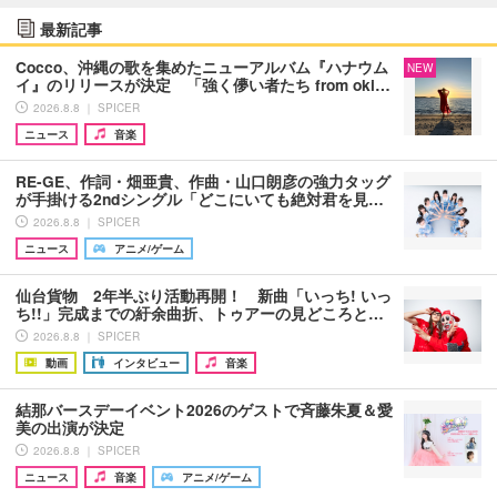
最新記事
Cocco、沖縄の歌を集めたニューアルバム『ハナウム
NEW
イ』のリリースが決定 「強く儚い者たち from oki…
2026.8.8 ｜ SPICER
ニュース
音楽
RE-GE、作詞・畑亜貴、作曲・山口朗彦の強力タッグ
が手掛ける2ndシングル「どこにいても絶対君を見…
2026.8.8 ｜ SPICER
ニュース
アニメ/ゲーム
仙台貨物 2年半ぶり活動再開！ 新曲「いっち! いっ
ち!!」完成までの紆余曲折、トゥアーの見どころと…
2026.8.8 ｜ SPICER
動画
インタビュー
音楽
結那バースデーイベント2026のゲストで斉藤朱夏＆愛
美の出演が決定
2026.8.8 ｜ SPICER
ニュース
音楽
アニメ/ゲーム