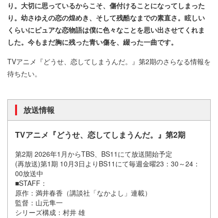
り。大切に思っているからこそ、傷付けることになってしまった
り。幼さゆえの恋の煌めき、そして残酷なまでの素直さ。眩しい
くらいにピュアな恋物語は僕に色々なことを思い出させてくれま
した。今もまだ胸に残った青い傷を、綴った一曲です。
TVアニメ『どうせ、恋してしまうんだ。』第2期のさらなる情報を
待ちたい。
放送情報
TVアニメ『どうせ、恋してしまうんだ。』第2期
第2期 2026年1月からTBS、BS11にて放送開始予定
(再放送)第1期 10月3日よりBS11にて毎週金曜23：30～24：
00放送中
■STAFF：
原作：満井春香（講談社「なかよし」連載）
監督：山元隼一
シリーズ構成：村井 雄