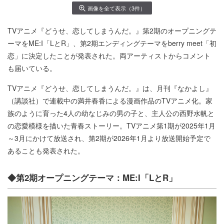
画像を全て表示（3件）
TVアニメ『どうせ、恋してしまうんだ。』第2期のオープニングテ
ーマをME:I「LとR」、第2期エンディングテーマをberry meet「初
恋」に決定したことが発表された。両アーティストからコメント
も届いている。
TVアニメ『どうせ、恋してしまうんだ。』は、月刊『なかよし』
（講談社）で連載中の満井春香による漫画作品のTVアニメ化。家
族のように育った4人の幼なじみの男の子と、主人公の西野水帆と
の恋愛模様を描いた青春ストーリー。TVアニメ第1期が2025年1月
～3月にかけて放送され、第2期が2026年1月より放送開始予定で
あることも発表された。
◆第2期オープニングテーマ：ME:I「LとR」