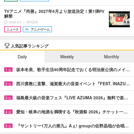
TVアニメ『尚善』2027年4月より放送決定！第1弾PV
解禁
2026.8.5 ｜ SPICER
ニュース
アニメ/ゲーム
人気記事ランキング
Daily
Weekly
Monthly
坂本冬美、歌手生活40周年記念でおくる明治座公演のメイ…
1
位
西川貴教に直撃、滋賀最大の音楽イベント『FEST. INAZU…
2
位
福島最大級の音楽フェス『LIVE AZUMA 2026』無料で楽…
3
位
愛知・岐阜の地酒を満喫する『秋酒祭 2026』チケット一…
4
位
『サントリー1万人の第九』Aぇ! groupの佐野晶哉が合唱…
5
位