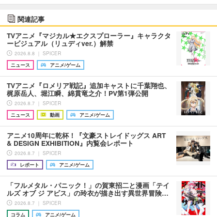
関連記事
TVアニメ『マジカル★エクスプローラー』キャラクタ
ービジュアル（リュディver.）解禁
2026.8.8 ｜ SPICER
ニュース
アニメ/ゲーム
TVアニメ『ロメリア戦記』追加キャストに千葉翔也、
梶原岳人、堀江瞬、綿貫竜之介！PV第1弾公開
2026.8.7 ｜ SPICER
ニュース
動画
アニメ/ゲーム
アニメ10周年に乾杯！『文豪ストレイドッグス ART
& DESIGN EXHIBITION』内覧会レポート
2026.8.7 ｜ SPICER
レポート
アニメ/ゲーム
「フルメタル・パニック！」の賀東招二と漫画「テイ
ルズ オブ ジ アビス」の玲衣が描き出す異世界冒険…
2026.8.7 ｜ SPICER
コラム
アニメ/ゲーム