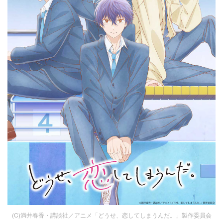
(C)満井春香・講談社／アニメ「どうせ、恋してしまうんだ。」製作委員会