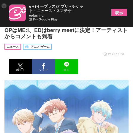
×
e＋(イープラス)アプリ - チケッ
ト・ニュース・スマチケ
表示
eplus inc.
無料 - Google Play
TVアニメ『どうせ、恋してしまうんだ。』第2期
OPはME:I、EDはberry meetに決定！アーティスト
からコメントも到着
ニュース
アニメ/ゲーム
2025.10.30
ポスト
シェア
送る