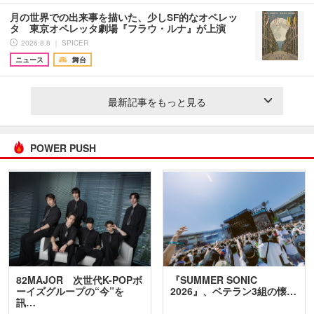
月の世界での出来事を描いた、少しSF的なオペレッ
タ 東京オペレッタ劇場『フラウ・ルナ』が上演
2026.8.8 ｜ SPICER
ニュース
舞台
最新記事をもっと見る
POWER PUSH
82MAJOR 次世代K-POPボ
『SUMMER SONIC
ーイズグループの“今”を
2026』、ベテラン3組の懐…
訊…