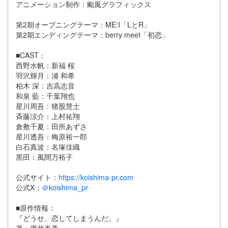
アニメーション制作：颱風グラフィックス
第2期オープニングテーマ：ME:I「LとR」
第2期エンディングテーマ：berry meet「初恋」
■CAST：
西野水帆：新福 桜
羽沢輝月：浦 和希
柏木 深：吉高志音
和泉 藍：千葉翔也
星川周吾：猪股慧士
斉藤涼介：上村祐翔
倉敷千夏：田所あずさ
星川透吾：梅原裕一郎
白石真波：名塚佳織
黒田：風間万裕子
公式サイト：
https://koishima-pr.com
公式X：
＠koishima_pr
■原作情報：
『どうせ、恋してしまうんだ。』
著：満井春香