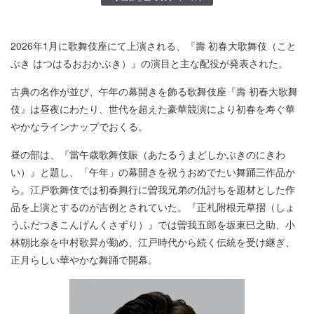
2026年1月に歌舞伎座にて上演される、『壽 初春大歌舞伎（こと
ぶき はつはるおおかぶき）』の演目と主な配役が発表された。
古典の名作が並び、午年の幕開きを飾る歌舞伎座『壽 初春大歌舞
伎』は昼夜にわたり、世代を超えた豪華競演により初春を寿ぐ華
やかなラインナップでおくる。
昼の部は、『當午歳歌舞伎賑（あたるうまどしかぶきのにきわ
い）』と題し、「午年」の幕開きを祝うおめでたい舞踊三作品か
ら。江戸歌舞伎では初春興行に曽我兄弟の仇討ちを題材とした作
品を上演とするのが吉例とされていた。『正札附根元草摺（しょ
うふだつきこんげんくさずり）』では曽我五郎を坂東巳之助、小
林朝比奈を中村歌昇が勤め、江戸時代から続く伝統を受け継ぎ、
正月らしい華やかな舞踊で開幕。