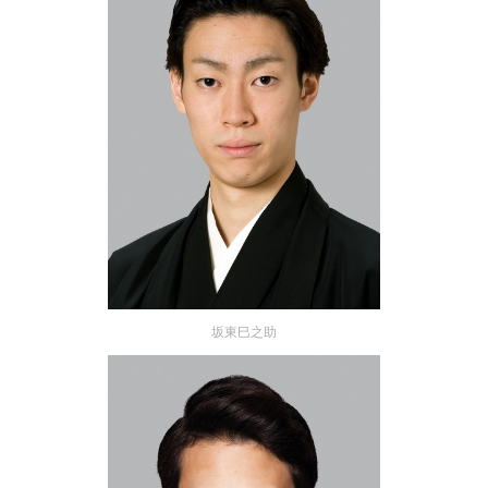
坂東巳之助