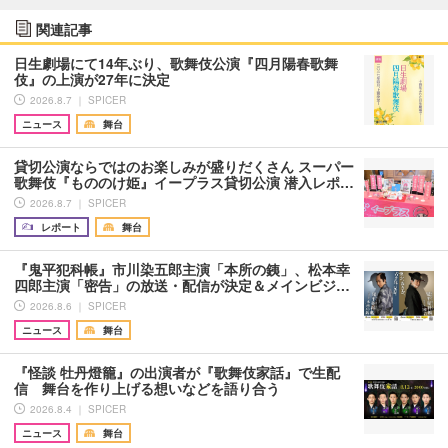
関連記事
日生劇場にて14年ぶり、歌舞伎公演『四月陽春歌舞
伎』の上演が27年に決定
2026.8.7 ｜ SPICER
ニュース
舞台
貸切公演ならではのお楽しみが盛りだくさん スーパー
歌舞伎『もののけ姫』イープラス貸切公演 潜入レポ…
2026.8.7 ｜ SPICER
レポート
舞台
『鬼平犯科帳』市川染五郎主演「本所の銕」、松本幸
四郎主演「密告」の放送・配信が決定＆メインビジ…
2026.8.6 ｜ SPICER
ニュース
舞台
『怪談 牡丹燈籠』の出演者が『歌舞伎家話』で生配
信 舞台を作り上げる想いなどを語り合う
2026.8.4 ｜ SPICER
ニュース
舞台