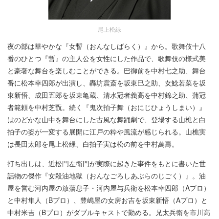
尾上松緑
夜の部は華やかな『女暫（おんなしばらく）』から。歌舞伎十八
番のひとつ『暫』の主人公を女性にした作品で、歌舞伎の様式美
と豪奢な舞台を楽しむことができる。巴御前を中村七之助、舞台
番に松本幸四郎が出演し、轟坊震斎を坂東巳之助、女鯰若菜を坂
東新悟、成田五郎を坂東亀蔵、清水冠者義高を中村錦之助、蒲冠
者範頼を中村芝翫。続く『鬼次拍子舞（おにじひょうしまい）』
はのどかな山中を舞台にした古風な舞踊劇で、登場する山樵と白
拍子の姿が一変する展開に江戸の粋や風流が感じられる。山樵実
は長田太郎を尾上松緑、白拍子実は松の前を中村萬壽。
打ち出しは、近松門左衛門が実際に起きた事件をもとに書いた世
話物の傑作『女殺油地獄（おんなごろしあぶらのじごく）』。油
屋を営む河内屋の放蕩息子・河内屋与兵衛を松本幸四郎（Aプロ）
と中村隼人（Bプロ）、豊嶋屋の女房お吉を坂東新悟（Aプロ）と
中村米吉（Bプロ）がダブルキャストで勤める。兄太兵衛を市川高