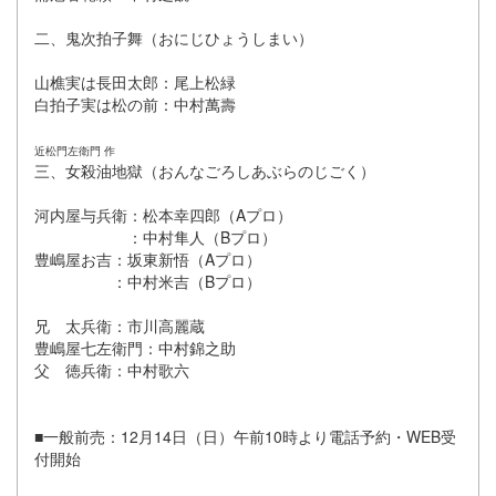
二、鬼次拍子舞（おにじひょうしまい）
山樵実は長田太郎：尾上松緑
白拍子実は松の前：中村萬壽
近松門左衛門 作
三、女殺油地獄（おんなごろしあぶらのじごく）
河内屋与兵衛：松本幸四郎（Aプロ）
：中村隼人（Bプロ）
豊嶋屋お吉：坂東新悟（Aプロ）
：中村米吉（Bプロ）
兄 太兵衛：市川高麗蔵
豊嶋屋七左衛門：中村錦之助
父 徳兵衛：中村歌六
■一般前売：12月14日（日）午前10時より電話予約・WEB受
付開始