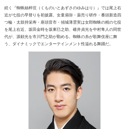
続く『蜘蛛絲梓弦（くものいとあずさのゆみはり）』では尾上右
近が七役の早替りを初披露。女童扇弥・薬売り研作・番頭新造四
つ輪・太鼓持栄寿・座頭音市・傾城薄雲実は女郎蜘蛛の精の七役
を尾上右近、坂田金時を坂東巳之助、碓井貞光を中村隼人の同世
代が、源頼光を市川門之助が勤める。蜘蛛の糸が歌舞伎座に舞
う、ダイナミックでエンターテインメント性溢れる舞踊だ。