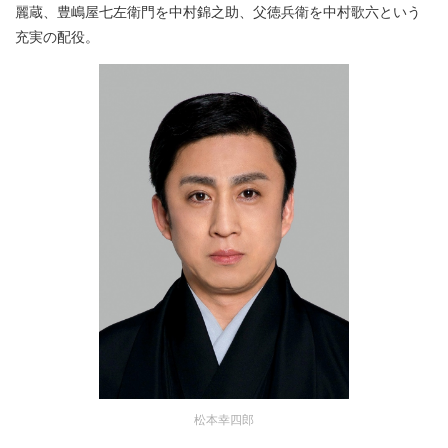
麗蔵、豊嶋屋七左衛門を中村錦之助、父徳兵衛を中村歌六という
充実の配役。
松本幸四郎