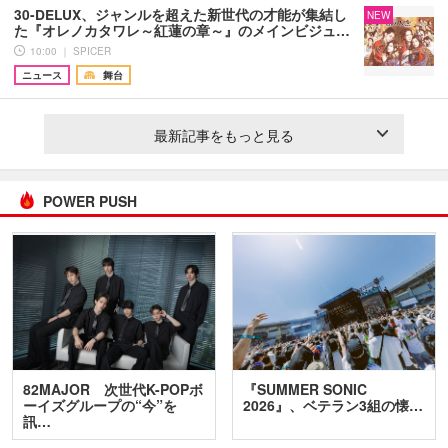
30-DELUX、ジャンルを超えた新世代の才能が集結し
NEW
た『オレノカタワレ～紅蓮の章～』のメインビジュ…
10:00 ｜ SPICER
ニュース
舞台
最新記事をもっと見る
POWER PUSH
82MAJOR 次世代K-POPボ
『SUMMER SONIC
ーイズグループの“今”を
2026』、ベテラン3組の懐…
訊…