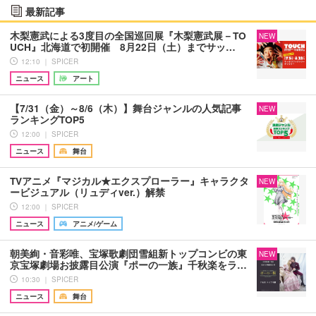
最新記事
木梨憲武による3度目の全国巡回展『木梨憲武展－TO
NEW
UCH』北海道で初開催 8月22日（土）までサッ…
12:10 ｜ SPICER
ニュース
アート
【7/31（金）～8/6（木）】舞台ジャンルの人気記事
NEW
ランキングTOP5
12:00 ｜ SPICER
ニュース
舞台
TVアニメ『マジカル★エクスプローラー』キャラクタ
NEW
ービジュアル（リュディver.）解禁
12:00 ｜ SPICER
ニュース
アニメ/ゲーム
朝美絢・音彩唯、宝塚歌劇団雪組新トップコンビの東
NEW
京宝塚劇場お披露目公演『ポーの一族』千秋楽をラ…
10:30 ｜ SPICER
ニュース
舞台