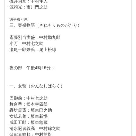
碓井貞光：中村隼人
源頼光：市川門之助
源平布引滝
三、実盛物語（さねもりものがたり）
斎藤別当実盛：中村勘九郎
小万：中村七之助
瀬尾十郎兼氏：尾上松緑
夜の部 午後4時15分～
一、女暫（おんなしばらく）
巴御前：中村七之助
舞台番：松本幸四郎
轟坊震斎：坂東巳之助
女鯰若菜：坂東新悟
成田五郎：坂東亀蔵
清水冠者義高：中村錦之助
蒲冠者範頼：中村芝翫