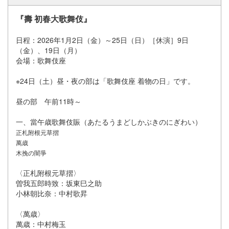
『壽 初春大歌舞伎』
日程：2026年1月2日（金）～25日（日）［休演］9日
（金）、19日（月）
会場：歌舞伎座
※24日（土）昼・夜の部は「歌舞伎座 着物の日」です。
昼の部 午前11時～
一、當午歳歌舞伎賑（あたるうまどしかぶきのにぎわい）
正札附根元草摺
萬歳
木挽の闇爭
〈正札附根元草摺〉
曽我五郎時致：坂東巳之助
小林朝比奈：中村歌昇
〈萬歳〉
萬歳：中村梅玉