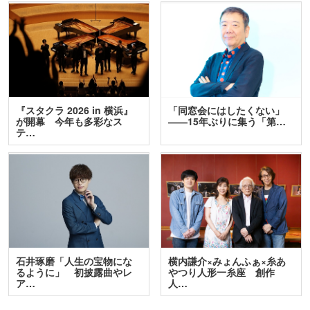
『スタクラ 2026 in 横浜』
「同窓会にはしたくない」
が開幕 今年も多彩なス
――15年ぶりに集う「第…
テ…
石井琢磨「人生の宝物にな
横内謙介×みょんふぁ×糸あ
るように」 初披露曲やレ
やつり人形一糸座 創作
ア…
人…