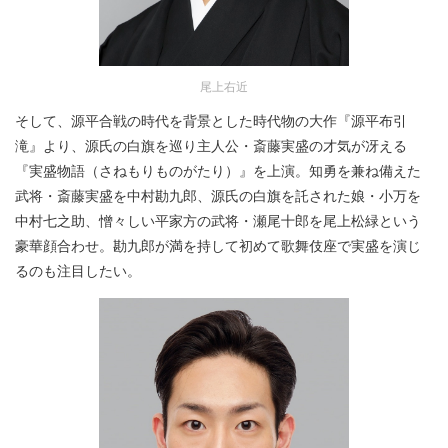
尾上右近
そして、源平合戦の時代を背景とした時代物の大作『源平布引
滝』より、源氏の白旗を巡り主人公・斎藤実盛の才気が冴える
『実盛物語（さねもりものがたり）』を上演。知勇を兼ね備えた
武将・斎藤実盛を中村勘九郎、源氏の白旗を託された娘・小万を
中村七之助、憎々しい平家方の武将・瀬尾十郎を尾上松緑という
豪華顔合わせ。勘九郎が満を持して初めて歌舞伎座で実盛を演じ
るのも注目したい。