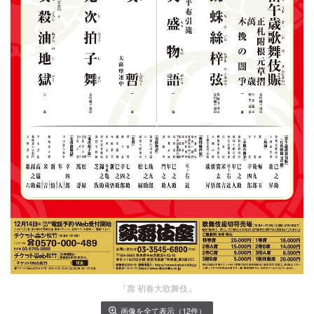
『壽 初春大歌舞伎』
画像を全て表示（12件）