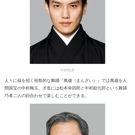
中村歌昇
人々に福を招く祝祭的な舞踊『萬歳（まんざい）』では萬歳を人
間国宝の中村梅玉、才造には松本幸四郎と中村勘九郎という舞踊
巧者二人の顔合わせで楽しむことができる。