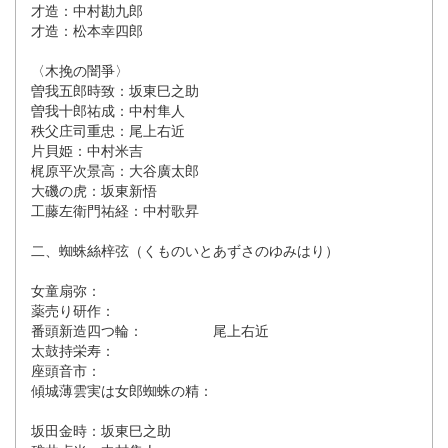
才造：中村勘九郎
才造：松本幸四郎
〈木挽の闇爭〉
曽我五郎時致：坂東巳之助
曽我十郎祐成：中村隼人
秩父庄司重忠：尾上右近
片貝姫：中村米吉
梶原平次景高：大谷廣太郎
大磯の虎：坂東新悟
工藤左衛門祐経：中村歌昇
二、蜘蛛絲梓弦（くものいとあずさのゆみはり）
女童扇弥：
薬売り研作：
番頭新造四つ輪： 尾上右近
太鼓持栄寿：
座頭音市：
傾城薄雲実は女郎蜘蛛の精：
坂田金時：坂東巳之助