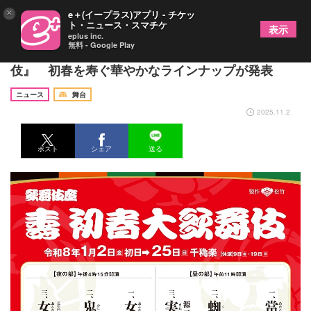
×
e＋(イープラス)アプリ - チケッ
ト・ニュース・スマチケ
表示
eplus inc.
無料 - Google Play
26年1月に歌舞伎座にて上演の『壽 初春大歌舞
伎』 初春を寿ぐ華やかなラインナップが発表
ニュース
舞台
2025.11.2
ポスト
シェア
送る