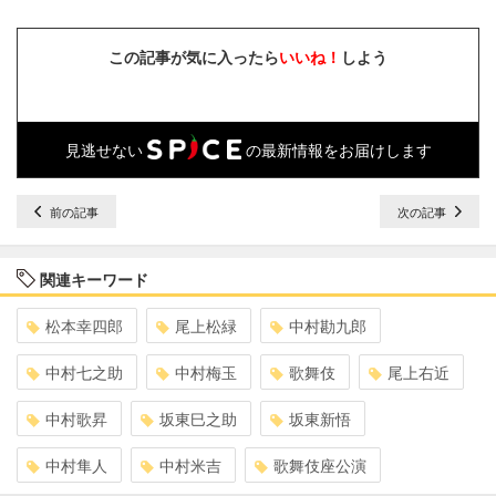
この記事が気に入ったら
いいね！
しよう
見逃せない
の最新情報をお届けします
前の記事
次の記事
関連キーワード
松本幸四郎
尾上松緑
中村勘九郎
中村七之助
中村梅玉
歌舞伎
尾上右近
中村歌昇
坂東巳之助
坂東新悟
中村隼人
中村米吉
歌舞伎座公演