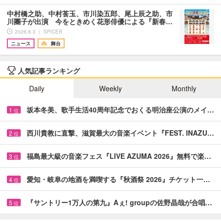
中村橋之助、中村莟玉、市川染五郎、尾上辰之助、市
川團子が出演 今をときめく花形俳優による『新春…
2026.8.3 ｜ SPICER
ニュース
舞台
人気記事ランキング
Daily
Weekly
Monthly
坂本冬美、歌手生活40周年記念でおくる明治座公演のメイ…
1
位
西川貴教に直撃、滋賀最大の音楽イベント『FEST. INAZU…
2
位
福島最大級の音楽フェス『LIVE AZUMA 2026』無料で楽…
3
位
愛知・岐阜の地酒を満喫する『秋酒祭 2026』チケット一…
4
位
『サントリー1万人の第九』Aぇ! groupの佐野晶哉が合唱…
5
位