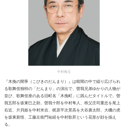
中村梅玉
『木挽の闇爭（こびきのだんまり）』は暗闇の中で繰り広げられ
る歌舞伎独特の「だんまり」の演出で、曽我兄弟ゆかりの人物が
並び、歌舞伎座のある旧町名「木挽町」に因んだタイトルで。曽
我五郎を坂東巳之助、曽我十郎を中村隼人、秩父庄司重忠を尾上
右近、片貝姫を中村米吉、梶原平次景高を大谷廣太郎、大磯の虎
を坂東新悟、工藤左衛門祐経を中村歌昇という花形が顔を揃え
る。