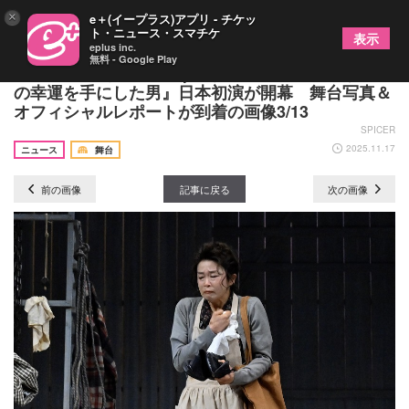
×
e＋(イープラス)アプリ - チケッ
ト・ニュース・スマチケ
表示
eplus inc.
無料 - Google Play
川島如恵留（Travis Japan）初単独主演、『すべて
の幸運を⼿にした男』⽇本初演が開幕 舞台写真＆
オフィシャルレポートが到着の画像3/13
SPICER
2025.11.17
ニュース
舞台
前の画像
記事に戻る
次の画像