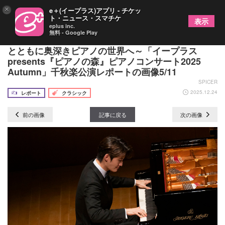
×
e＋(イープラス)アプリ - チケッ
ト・ニュース・スマチケ
表示
eplus inc.
無料 - Google Play
ショパンの名曲からオリジナルまで。ニュウニュウ
とともに奥深きピアノの世界へ～「イープラス
presents『ピアノの森』ピアノコンサート2025
Autumn」千秋楽公演レポートの画像5/11
SPICER
2025.12.24
レポート
クラシック
前の画像
記事に戻る
次の画像