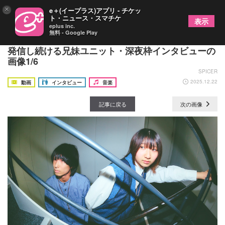
×
e＋(イープラス)アプリ - チケッ
ト・ニュース・スマチケ
表示
eplus inc.
無料 - Google Play
“真夜中ポップ系”をコンセプトに掲げ多彩な楽曲を
発信し続ける兄妹ユニット・深夜枠インタビューの
画像1/6
SPICER
2025.12.22
動画
インタビュー
音楽
記事に戻る
次の画像