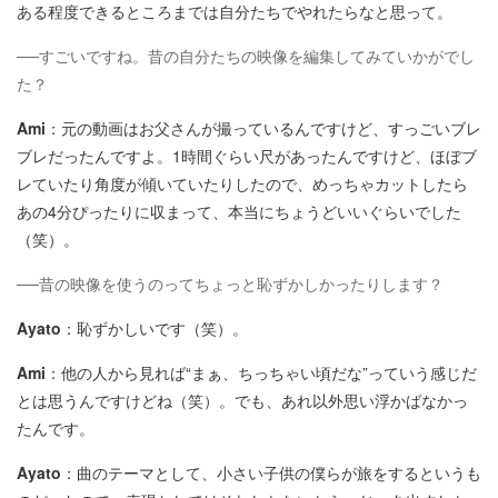
ある程度できるところまでは自分たちでやれたらなと思って。
──すごいですね。昔の自分たちの映像を編集してみていかがでし
た？
Ami
：元の動画はお父さんが撮っているんですけど、すっごいブレ
ブレだったんですよ。1時間ぐらい尺があったんですけど、ほぼブ
レていたり角度が傾いていたりしたので、めっちゃカットしたら
あの4分ぴったりに収まって、本当にちょうどいいぐらいでした
（笑）。
──昔の映像を使うのってちょっと恥ずかしかったりします？
Ayato
：恥ずかしいです（笑）。
Ami
：他の人から見れば“まぁ、ちっちゃい頃だな”っていう感じだ
とは思うんですけどね（笑）。でも、あれ以外思い浮かばなかっ
たんです。
Ayato
：曲のテーマとして、小さい子供の僕らが旅をするというも