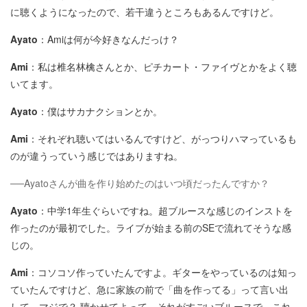
に聴くようになったので、若干違うところもあるんですけど。
Ayato
：Amiは何が今好きなんだっけ？
Ami
：私は椎名林檎さんとか、ピチカート・ファイヴとかをよく聴
いてます。
Ayato
：僕はサカナクションとか。
Ami
：それぞれ聴いてはいるんですけど、がっつりハマっているも
のが違うっていう感じではありますね。
──Ayatoさんが曲を作り始めたのはいつ頃だったんですか？
Ayato
：中学1年生ぐらいですね。超ブルースな感じのインストを
作ったのが最初でした。ライブが始まる前のSEで流れてそうな感
じの。
Ami
：コソコソ作っていたんですよ。ギターをやっているのは知っ
ていたんですけど、急に家族の前で「曲を作ってる」って言い出
して。マジで？ 聴かせてよって。それがすごいブルースで。これ