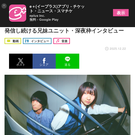
×
e＋(イープラス)アプリ - チケッ
ト・ニュース・スマチケ
表示
eplus inc.
無料 - Google Play
“真夜中ポップ系”をコンセプトに掲げ多彩な楽曲を
発信し続ける兄妹ユニット・深夜枠インタビュー
動画
インタビュー
音楽
2025.12.22
ポスト
シェア
送る