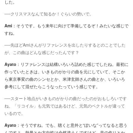
した。
──クリスマスなんて知るか！ぐらいの勢いで。
Ami
：そうです。もう来年に向けて準備してるぞ！みたいな感じで
すね。
──先ほどAmiさんがリファレンスを出したりするとのことでした
が、この曲はどんな感じだったんです？
Ayato
：リファレンスは結構いろいろ詰めた感じでしたね。最初に
作っていたときは、いきものがかりの曲を元にしていて、そこか
ら東京事変の曲のシンセとか、米津玄師さんの曲とか、いろいろ
参考にして混ぜたらこうなったっていう感じです。
──スタート地点がいきものがかりの曲だったのがおもしろいです
ね。「リコイル」も元気ではあるけど、元気のベクトルが違って
いるので。
Ayato
：そうですね。でも、聴くと意外と“ぽいな”ってなると思う
んですよ。熱量とか方向性は全然違うんですけど、音の作りとか