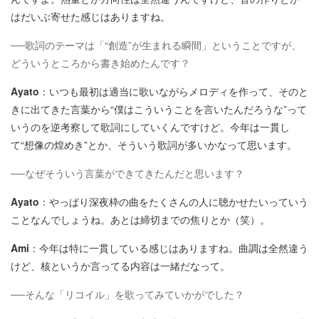
はだいぶ寄せた感じはありますね。
──歌詞のテーマは「“創造”が生まれる瞬間」ということですが、
どういうところから書き始めたんです？
Ayato
：いつも最初は適当に歌いながらメロディを作って、そのと
きに出てきた言葉から“僕はこういうことを言いたんだろうな”って
いうのを逆考察して歌詞にしていくんですけど。今年は一貫し
て“想像の煌めき”とか、そういう歌詞が多いかなって思います。
──なぜそういう言葉ができてきたんだと思います？
Ayato
：やっぱり深夜枠の曲をたくさんの人に聴かせたいっていう
ことなんでしょうね。あとは締切までの焦りとか（笑）。
Ami
：今年は特に一貫している感じはありますね。曲調は全然違う
けど、核というか言ってる内容は一緒だなって。
──そんな「リコイル」を歌ってみていかがでした？