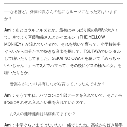
──なるほど。斉藤和義さんの他にもルーツになった方はいます
か？
Ami
：あとはウルフルズとか。最初はやっぱり親の影響が大きく
て。車でよく斉藤和義さんとかイエモン（THE YELLOW
MONKEY）が流れていたので、それを聴いて育って。小学校後半
ぐらいから自分たちで好きな音楽を探して、TSUTAYAでレンタル
して聴いたりしてました。SEKAI NO OWARIを聴いて「めっちゃ
いいじゃん！」って2人でハマって、その後にゲスの極み乙女。を
聴いたりとか。
──音楽をがっつり共有しながら育っていったんですか？
Ami
：そうですね。パソコンに全部データを入れていて、そこから
iPodにそれぞれ入れたい曲を入れていたので。
──お2人の趣味趣向は結構似てますか？
Ami
：中学ぐらいまではだいたい一緒でしたね。高校から好き勝手