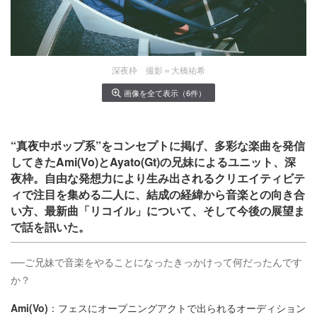
深夜枠 撮影＝大橋祐希
画像を全て表示（6件）
“真夜中ポップ系”をコンセプトに掲げ、多彩な楽曲を発信
してきたAmi(Vo)とAyato(Gt)の兄妹によるユニット、深
夜枠。自由な発想力により生み出されるクリエイティビテ
ィで注目を集める二人に、結成の経緯から音楽との向き合
い方、最新曲「リコイル」について、そして今後の展望ま
で話を訊いた。
──ご兄妹で音楽をやることになったきっかけって何だったんです
か？
Ami(Vo)
：フェスにオープニングアクトで出られるオーディション