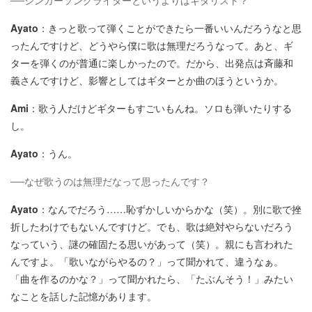
──シンガーソングライターというよりはギタリスト？
Ayato
：きっと歌って弾くことができたら一番いいんだろうなと思
ったんですけど、どうやら僕に歌は無理だろうなって。あと、ギ
ターを弾くのが普通に楽しかったので。だから、出発点は斉藤和
義さんですけど、影響としてはギターとか曲のほうというか。
Ami
：歌う人だけどギターもすごいもんね。ソロも弾いたりする
し。
Ayato
：うん。
──なぜ歌うのは無理だなって思ったんです？
Ayato
：なんでだろう……恥ずかしいからかな（笑）。別に歌で挫
折したわけでもないんですけど。でも、歌は絶対やらないだろう
なっていう、謎の確固たる思いがあって（笑）。親にも言われた
んですよ。「歌いながらやるの？」って聞かれて、違うなぁ。
「曲を作るのかな？」って聞かれたら、「たぶんそう！」みたい
なことを話した記憶があります。