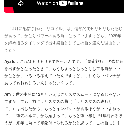
──12月に配信された「リコイル」は、情熱的でヒリヒリした感じ
があって、かなりパワーのある曲になっていますけども、2025年
を締め括るタイミングで出す楽曲としてこの曲を選んだ理由とい
うと？
Ayato
：これはギリギリまで迷ったんです。「夢宙旅行」の次に何
を出すかとなったときに、もうちょっとしっとりしてる曲がいい
かなとか、いろいろ考えていたんですけど、これぐらいパンチが
あってもおもしろいんじゃない？って。
Ami
：世の中的に12月といえばクリスマスムードになるじゃない
ですか。でも、前にクリスマスの曲（「クリスマスの終わり
に」）は出したから、もっとインパクトがあるほうがいいよねっ
て。「強気の本音」から始まって、もっと強い感じで1年終わるほ
うが、来年に向けて印象付けられるかなと思って、この曲にしま