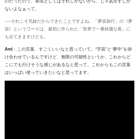
のだったので、表現としてはそれしかないから、じゃあ出すしか
ないよなぁって。
──それこそ兄妹だからできたことですよね。「夢宙旅行」の《夢
宙》というワードは、最初に作られた「世界で一番綺麗な夜」に
も出てきますけども。
Ami
：この言葉、すごくいいなと思っていて。“宇宙”と“夢中”を掛
け合わせているんですけど、無限の可能性というか、これからど
こにでも行けそうな感じがあるなと思って。これからもこの言葉
はいっぱい使っていきたいなと思ってます。