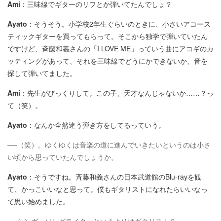
Ami
：三味線でギターのリフとか弾いてたんでしょ？
Ayato
：そうそう。小学校2年生ぐらいのときに、小さいアコース
ティックギターを買ってもらって。そこから独学で弾いていたん
ですけど、斉藤和義さんの「I LOVE ME」っていう曲にアコギのカ
ッティングがあって、それを三味線でどうにかできないか、音を
探して弾いてました。
Ami
：先生がびっくりして。この子、天才なんじゃないか……？っ
て（笑）。
Ayato
：なんか全然違う弾き方をしてるっていう。
──（笑）。ゆくゆくは音楽の道に進んでいきたいというのは小さ
い頃から思っていたんでしょうか。
Ayato
：そうですね。斉藤和義さんの日本武道館のBlu-rayを観
て、かっこいいなと思って。僕もギタリストになれたらいいなっ
て思い始めました。