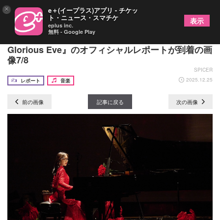
×
e＋(イープラス)アプリ - チケッ
ト・ニュース・スマチケ
表示
eplus inc.
無料 - Google Play
五条院凌、年内ラスト公演『GOJOSSIC – The
Glorious Eve』のオフィシャルレポートが到着の画
像7/8
SPICER
2025.12.25
レポート
音楽
前の画像
記事に戻る
次の画像