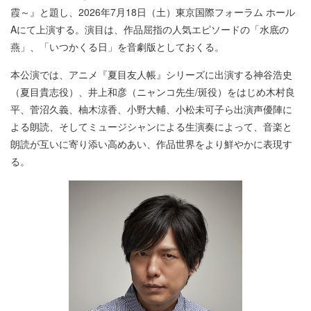
霞～』と題し、2026年7月18日（土）東京国際フォーラム ホール
Aにて上演する。演目は、作品屈指の人気エピソードの「水底の
燕」、「いつかくる日」を音劇版としておくる。
本公演では、アニメ『夏目友人帳』シリーズに出演する神谷浩史
（夏目貴志役）、井上和彦（ニャンコ先生/斑役）をはじめ木村良
平、菅沼久義、柚木涼香、小野大輔、小松未可子ら出演声優陣に
よる朗読、そしてミュージシャンによる生演奏によって、音楽と
朗読が互いに寄り添い高めあい、作品世界をより鮮やかに表現す
る。