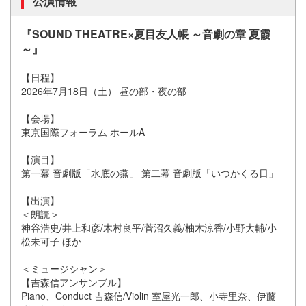
公演情報
『SOUND THEATRE×夏目友人帳 ～音劇の章 夏霞
～』
【日程】
2026年7月18日（土） 昼の部・夜の部
【会場】
東京国際フォーラム ホールA
【演目】
第一幕 音劇版「水底の燕」 第二幕 音劇版「いつかくる日」
【出演】
＜朗読＞
神谷浩史/井上和彦/木村良平/菅沼久義/柚木涼香/小野大輔/小
松未可子 ほか
＜ミュージシャン＞
【吉森信アンサンブル】
Piano、Conduct 吉森信/Violin 室屋光一郎、小寺里奈、伊藤