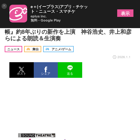
×
e＋(イープラス)アプリ - チケッ
ト・ニュース・スマチケ
表示
eplus inc.
無料 - Google Play
新感覚・音楽朗読劇『SOUND THEATRE×夏目友人
帳』約8年ぶりの新作を上演 神谷浩史、井上和彦
らによる朗読＆生演奏
ニュース
舞台
アニメ/ゲーム
2026.1.1
ポスト
シェア
送る