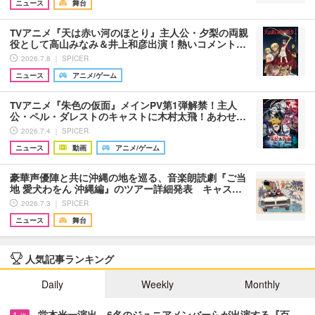
ニュース
舞台
TVアニメ『天は赤い河のほとり』主人公・夕梨の両親
役として高山みなみ＆井上和彦出演！熱いコメント…
2026.7.8 ｜ SPICER
ニュース
アニメ/ゲーム
TVアニメ『朱色の仮面』メインPV第1弾解禁！主人
公・ペル・ダレストのキャストに木村太飛！あわせ…
2026.7.4 ｜ SPICER
ニュース
動画
アニメ/ゲーム
豪華声優陣と共に沖縄の地を巡る、音楽朗読劇『ご当
地 愛犬わをん 沖縄編』のツアー詳細発表 キャス…
2026.7.3 ｜ SPICER
ニュース
舞台
人気記事ランキング
Daily
Weekly
Monthly
堂本光一演出、6名のジュニアメンバーらが出演する『百…
1