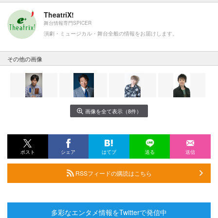
TheatriX!
舞台情報専門SPICER
演劇・ミュージカル・舞台全般の情報をお届けします。
その他の画像
画像を全て表示（8件）
ポスト
シェア
はてブ
送る
送信
RSSフィードの購読はこちら
多彩なエンタメ情報をTwitterで発信中