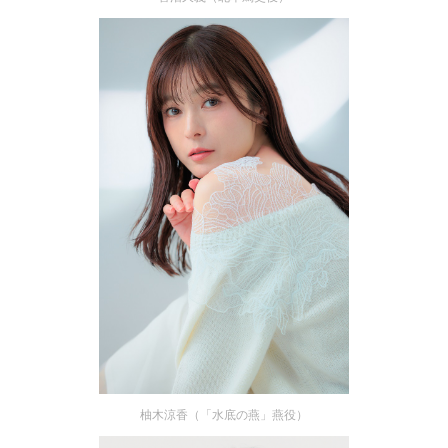
柚木涼香（「水底の燕」燕役）