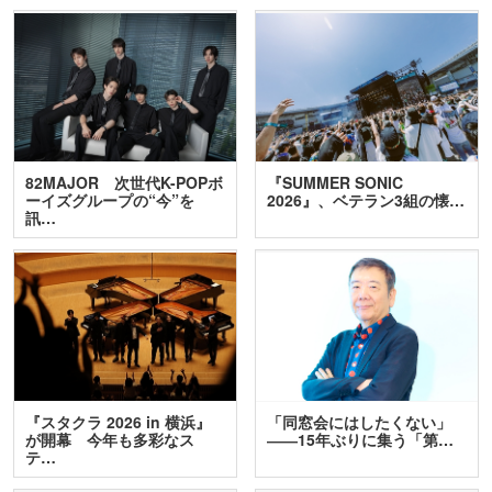
82MAJOR 次世代K-POPボ
『SUMMER SONIC
ーイズグループの“今”を
2026』、ベテラン3組の懐…
訊…
『スタクラ 2026 in 横浜』
「同窓会にはしたくない」
が開幕 今年も多彩なス
――15年ぶりに集う「第…
テ…