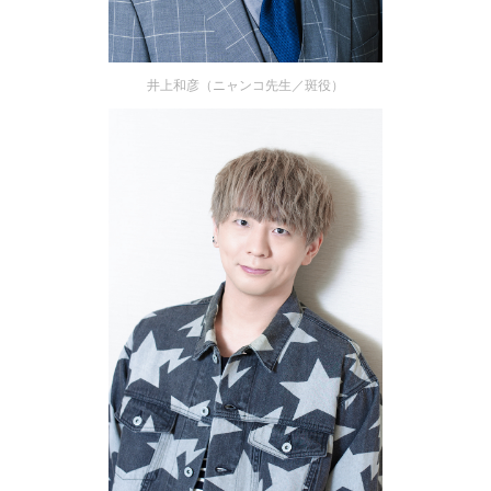
井上和彦（ニャンコ先生／斑役）