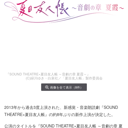
『SOUND THEATRE×夏目友人帳 ～音劇の章 夏霞～』
(C)緑川ゆき・白泉社／「夏目友人帳」製作委員会
画像を全て表示（8件）
2013年から過去3度上演された、新感覚・音楽朗読劇『SOUND
THEATRE×夏目友人帳』の約8年ぶりの新作上演が決定した。
公演のタイトルを『SOUND THEATRE×夏目友人帳 ～音劇の章 夏