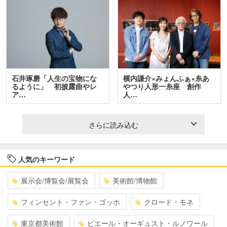
石井琢磨「人生の宝物にな
横内謙介×みょんふぁ×糸あ
るように」 初披露曲やレ
やつり人形一糸座 創作
ア…
人…
さらに読み込む
人気のキーワード
展示会/博覧会/展覧会
美術館/博物館
フィンセント・ファン・ゴッホ
クロード・モネ
東京都美術館
ピエール・オーギュスト・ルノワール