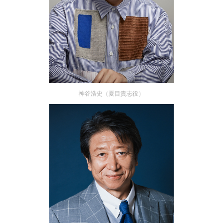
神谷浩史（夏目貴志役）