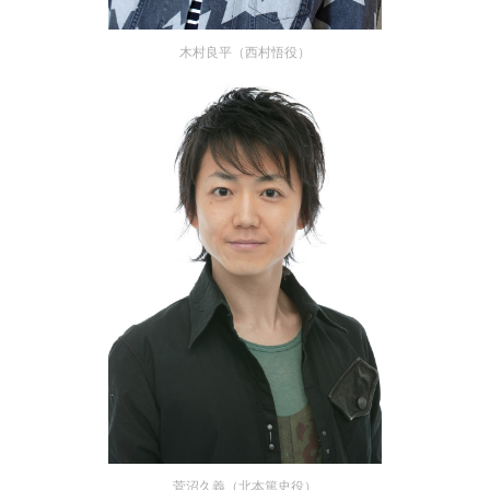
木村良平（西村悟役）
菅沼久義（北本篤史役）