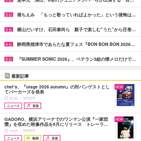
位
堀ちえみ 「もっと歌っていればよかった」という後悔は…
2
位
横山だいすけ、石田泰尚ら 親子で楽しむ”うた”から圧巻…
3
位
静岡県焼津市であらたな夏フェス『BON BON BON 2026…
4
位
『SUMMER SONIC 2026』、ベテラン3組の懐メロだけで…
5
位
最新記事
chef’s、『utage 2026 autumn』の対バンゲストとし
NEW
てパーカーズを発表
20:00 ｜ SPICER
ニュース
音楽
GADORO、横浜アリーナでのワンマン公演『一家団
NEW
欒』を収めた映像作品を9月にリリース トレーラ…
19:00 ｜ SPICER
ニュース
動画
音楽