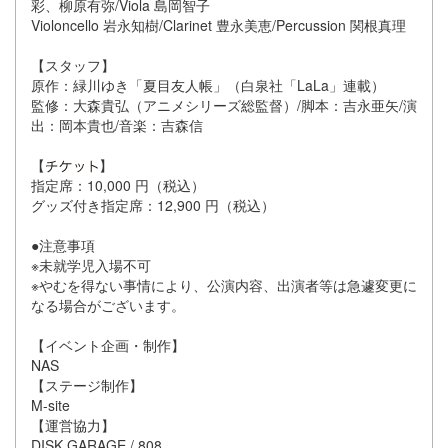
彩、柳原有弥/Viola 島岡智子
Violoncello 岩永知樹/Clarinet 豊永美恵/Percussion 関根真理
【スタッフ】
原作：緑川ゆき「夏目友人帳」（白泉社「LaLa」連載）
監修：大森貴弘（アニメシリーズ総監督）/脚本：吉永亜矢/演
出：岡本貴也/音楽：吉森信
【
】
指定席：10,000 円（税込）
グッズ付き指定席：12,900 円（税込）
●注意事項
※未就学児入場不可
※やむを得ない事情により、公演内容、出演者等は急遽変更に
なる場合がございます。
【イベント企画・制作】
NAS
【ステージ制作】
M-site
【運営協力】
DISK GARAGE / 808