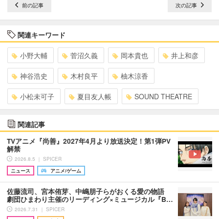
前の記事
次の記事
関連キーワード
小野大輔
菅沼久義
岡本貴也
井上和彦
神谷浩史
木村良平
柚木涼香
小松未可子
夏目友人帳
SOUND THEATRE
関連記事
TVアニメ『尚善』2027年4月より放送決定！第1弾PV
解禁
2026.8.5 ｜ SPICER
ニュース
アニメ/ゲーム
佐藤流司、宮本侑芽、中嶋朋子らがおくる愛の物語
劇団ひまわり主催のリーディング×ミュージカル『B…
2026.7.31 ｜ SPICER