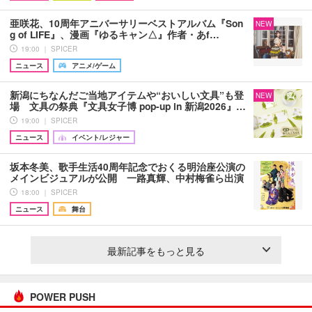
亜咲花、10周年アニバーサリーベストアルバム『Son
NEW
g of LIFE』、漫画『ゆるキャン△』作者・あf…
19:00 ｜ SPICER
ニュース
アニメ/ゲーム
新潟にちなんだご当地アイテムや“おいしい文具”も登
NEW
場 文具の祭典『文具女子博 pop-up in 新潟2026』…
19:00 ｜ SPICER
ニュース
イベント/レジャー
坂本冬美、歌手生活40周年記念でおくる明治座公演の
メインビジュアルが公開 一路真輝、中村梅雀ら出演
18:00 ｜ SPICER
ニュース
舞台
最新記事をもっと見る
POWER PUSH