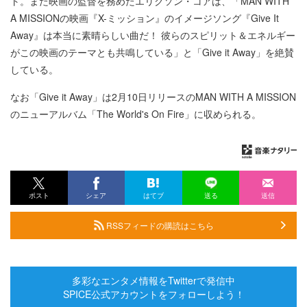
ト。また映画の監督を務めたエリクソン・コアは、「MAN WITH
A MISSIONの映画『X-ミッション』のイメージソング『Give It
Away』は本当に素晴らしい曲だ！ 彼らのスピリット＆エネルギー
がこの映画のテーマとも共鳴している」と「Give it Away」を絶賛
している。
なお「Give it Away」は2月10日リリースのMAN WITH A MISSION
のニューアルバム「The World's On Fire」に収められる。
ポスト
シェア
はてブ
送る
送信
RSSフィードの購読はこちら
多彩なエンタメ情報をTwitterで発信中
SPICE公式アカウントをフォローしよう！