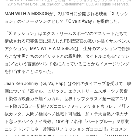
2015 Warner Bros. Ent. (c)Alcon Entertainment, LLC. All Rights Reserved.
MAN WITH A MISSIONが、2月20日に公開される映画「X-ミッシ
ョン」のイメージソングとして「Give it Away」を提供した。
「X-ミッション」はエクストリームスポーツのアスリートたちで
構成される犯罪集団に潜入したFBI捜査官の戦いを描くサスペンス
アクション。MAN WITH A MISSIONは、生身のアクションで任務
をこなす男たちのスピリットとの親和性、タイトルにある“ミッシ
ョン”という言葉がバンド名に入っていることからイメージソング
を担当することになった。
Jean-Ken Johnny（G, Vo, Rap）は今回のタイアップを受けて、映
画について「高マル。ヒリツク。エクストリームスポーツノ興奮
ト緊張ガ映像カラ襲イカカル。世界トップクラスノ超一流アスリ
ート陣ガCGヲ一切使ワズニコレヲヤッテノケタト言ワレテド肝ヲ
抜カレタ。人間ノ極限ヘノ挑戦ト可能性、加エテ大自然ノ偉大サ
ト忘レテハイケナイ畏敬。1991年ノ名作『ハートブルー』ヲ原案
ニシテトンデモネー常識破リノミッションガココニ!!!」とコメン