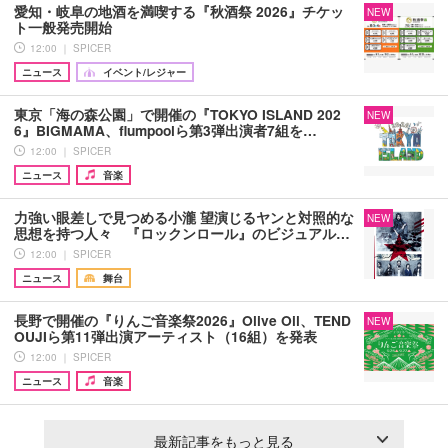
愛知・岐阜の地酒を満喫する『秋酒祭 2026』チケッ
NEW
ト一般発売開始
12:00 ｜ SPICER
ニュース
イベント/レジャー
東京「海の森公園」で開催の『TOKYO ISLAND 202
NEW
6』BIGMAMA、flumpoolら第3弾出演者7組を…
12:00 ｜ SPICER
ニュース
音楽
力強い眼差しで見つめる小瀧 望演じるヤンと対照的な
NEW
思想を持つ人々 『ロックンロール』のビジュアル…
12:00 ｜ SPICER
ニュース
舞台
長野で開催の『りんご音楽祭2026』Olive Oil、TEND
NEW
OUJIら第11弾出演アーティスト（16組）を発表
12:00 ｜ SPICER
ニュース
音楽
最新記事をもっと見る