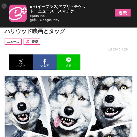
×
e＋(イープラス)アプリ - チケッ
ト・ニュース・スマチケ
表示
eplus inc.
無料 - Google Play
MAN WITH A MISSIONが“ミッション”つながりで
ハリウッド映画とタッグ
ニュース
音楽
2016.1.20
ポスト
シェア
送る