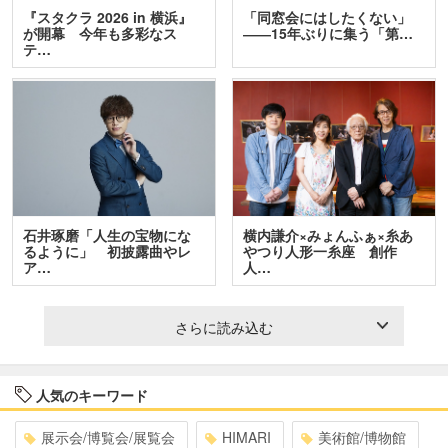
『スタクラ 2026 in 横浜』
「同窓会にはしたくない」
が開幕 今年も多彩なス
――15年ぶりに集う「第…
テ…
石井琢磨「人生の宝物にな
横内謙介×みょんふぁ×糸あ
るように」 初披露曲やレ
やつり人形一糸座 創作
ア…
人…
さらに読み込む
人気のキーワード
展示会/博覧会/展覧会
HIMARI
美術館/博物館