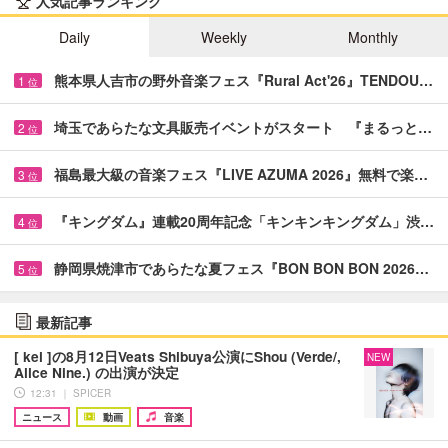
人気記事ランキング
Daily
Weekly
Monthly
熊本県人吉市の野外音楽フェス『Rural Act'26』TENDOU…
1
位
埼玉であらたな文具販売イベントがスタート 『まるっと…
2
位
福島最大級の音楽フェス『LIVE AZUMA 2026』無料で楽…
3
位
『キングダム』連載20周年記念「キンキンキングダム」渋…
4
位
静岡県焼津市であらたな夏フェス『BON BON BON 2026…
5
位
最新記事
[ kei ]の8月12日Veats Shibuya公演にShou (Verde/,
NEW
Alice Nine.) の出演が決定
12:31 ｜ SPICER
ニュース
動画
音楽