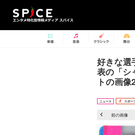
好きな選
表の「シ
トの画像2
ニュース
スポー
前の画像