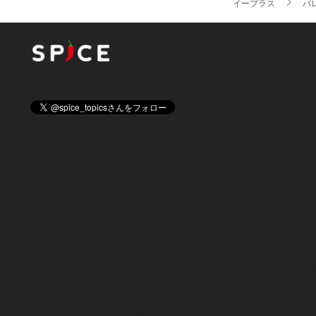
イープラス
バ