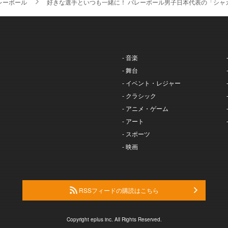
レーボール
好きな選手といつも一緒に！ バレーボール男子日本代表の「シャ
- 音楽
- 舞台
- イベント・レジャー
- クラシック
- アニメ・ゲーム
- アート
- スポーツ
- 映画
RSSフィードの購読はこちら
Copyright eplus inc. All Rights Reserved.