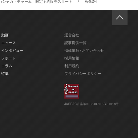
カシャカ・チャーム」限定予約販売スタート
画像2/4
- 動画
運営会社
- ニュース
記事提供一覧
- インタビュー
掲載依頼 / お問い合わせ
- レポート
採用情報
- コラム
利用規約
- 特集
プライバシーポリシー
JASRAC許諾第9008487009Y31018号