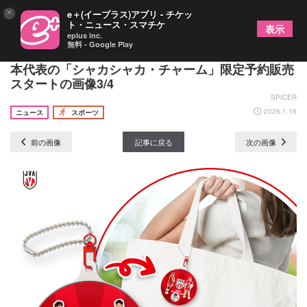
×
e＋(イープラス)アプリ - チケッ
ト・ニュース・スマチケ
表示
eplus inc.
無料 - Google Play
好きな選手といつも一緒に！ バレーボール男子日
本代表の「シャカシャカ・チャーム」限定予約販売
スタートの画像3/4
SPICER
2026.1.16
ニュース
スポーツ
前の画像
記事に戻る
次の画像