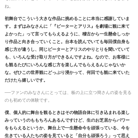
ね。
初舞台でこういう大きな作品に挑めることに本当に感謝していま
す。まずはみなさんに「『ピーターとアリス』を劇場に観に来て
よかった」って言ってもらえるように、稽古から一生懸命しっか
り作品と向き合っていくこと。台本を読んでいても毎回僕自身も
感じ方が違うし、同じピーターとアリスのやりとりを聞いていて
も、いろんな受け取り方ができるんですよね。なので、お客様に
も観るたびにいろんな感じ方を楽しんでもらえるんじゃないか
な。ぜひこの世界観にどっぷり浸かって、何回でも観に来ていた
だけたら嬉しいです。
──ファンのみなさんにとっては、板の上に立つ簡さんの姿を見る
のも初めての体験です。
僕、個人的に舞台を観るときはその物語自体に引き込まれる楽し
みっていうのももちろんあるんですけど、生のお芝居からパワー
をもらえるというか、舞台上で一生懸命今を頑張っている、今を
生きている人たちの姿を見ていると「自分も頑張ろう」って思え