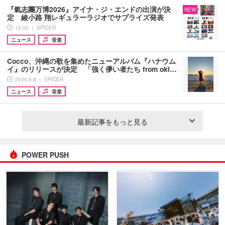
『氣志團万博2026』アイナ・ジ・エンドの出演が決
NEW
定 綾小路 翔レギュラーラジオでサプライズ発表
12:00 ｜ SPICER
ニュース
音楽
Cocco、沖縄の歌を集めたニューアルバム『ハナウム
イ』のリリースが決定 「強く儚い者たち from oki…
2026.8.8 ｜ SPICER
ニュース
音楽
最新記事をもっと見る
POWER PUSH