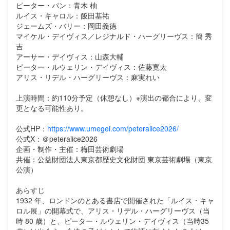
ピーター・パン：青木 柚
ルイス・キャロル：飯田基祐
ジェームズ・バリー：岡田義徳
マイケル・デイヴィス／レジナルド・ハーグリーヴス：簡 秀
吉
アーサー・デイヴィス：山森大輔
ピーター・ルウェリン・デイヴィス：佐藤寛太
アリス・リデル・ハーグリーヴス：麻実れい
上演時間：約110分予定（休憩なし）※演出の都合により、変
更となる可能性あり。
公式HP：
https://www.umegei.com/peteralice2026/
公式X：＠peteralice2026
企画・制作・主催：梅田芸術劇場
共催：公益財団法人東京都歴史文化財団 東京芸術劇場（東京
公演）
あらすじ
1932 年、ロンドンのとある書店で開催された「ルイス・キャ
ロル展」の開幕式で、アリス・リデル・ハーグリーヴス（当
時 80 歳）と、ピーター・ルウェリン・デイヴィス（当時35