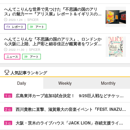
へんてこりんな世界で見つけた『不思議の国のアリ
ス』の魅力ーー『アリス展』レポート＆イギリスの…
2023.1.24 ｜ SPICER
レポート
アート
へんてこりんな『不思議の国のアリス』、ロンドンか
ら大阪に上陸、上戸彩と細谷佳正が鑑賞者をワンダ…
2022.11.30 ｜ SPICER
ニュース
アート
人気記事ランキング
Daily
Weekly
Monthly
広島東洋カープ追加3試合決定！ 9/25巨人戦などチケッ…
1
位
西川貴教に直撃、滋賀最大の音楽イベント『FEST. INAZU…
2
位
大阪・茨木のライブハウス「JACK LION」存続支援ライ…
3
位