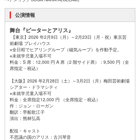
公演情報
舞台『ピーターとアリス』
【東京】2026 年2月9日（月）～2月23日（月・祝）東京芸
術劇場 プレイハウス
※全日程でヒアリングループ（磁気ループ）を作動予定。
※未就学児童入場不可
料金：S 席：12,000 円 A 席（2 階サイド席）：9,500 円（全
席指定・税込）
【大阪】2026 年2月28日（土）～3月2日（月）梅田芸術劇場
シアター・ドラマシティ
※未就学児童入場不可
料金：全席指定12,000 円 （全席指定・税込）
作：ジョン・ローガン
翻訳：早船歌江子
演出：熊林弘高
配役・キャスト
不思議の国のアリス：古川琴音