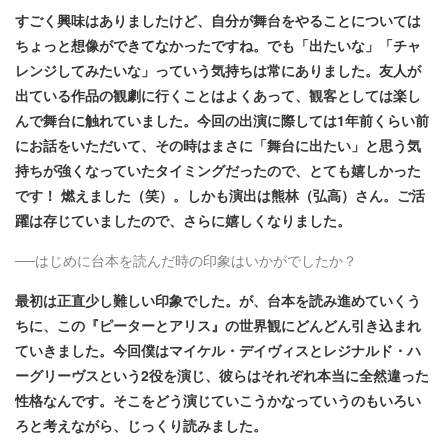
すごく興味はありましたけど、自分が舞台をやることについては
ちょっと想像ができてなかったですね。でも「出たいな」「チャ
レンジしてみたいな」っていう気持ちは常にありました。友人が
出ている作品の観劇に行くことはよくあって、観客としては楽し
んで舞台に触れていました。今回の出演に際しては1年前くらい前
にお話をいただいて、その時はまさに「舞台に出たい」と思う気
持ちが強くなっていたタイミング
だったので、とても嬉しかった
です！ 燃えました（笑）。しかも演出は熊林（弘高）さん。ご活
躍は存じていましたので、さらに嬉しくなりました。
──はじめに台本を読んだ時の印象はいかがでしたか？
最初は正直少し難しい印象でした。が、台本を読み進めていくう
ちに、この『ピーターとアリス』の世界観にどんどん引き込まれ
ていきました。今回僕はマイケル・デイヴィスとレジナルド・ハ
ーグリーヴスという2役を演じ、彼らはそれぞれ本当に全然違った
性格なんです。そこをどう演じていこうかなっていうのもいろい
ろと考えながら、じっくり読みました。