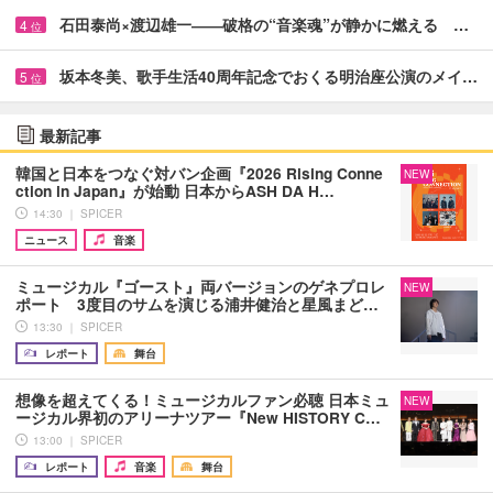
石田泰尚×渡辺雄一――破格の“音楽魂”が静かに燃える …
4
位
坂本冬美、歌手生活40周年記念でおくる明治座公演のメイ…
5
位
最新記事
韓国と日本をつなぐ対バン企画『2026 Rising Conne
NEW
ction in Japan』が始動 日本からASH DA H…
14:30 ｜ SPICER
ニュース
音楽
ミュージカル『ゴースト』両バージョンのゲネプロレ
NEW
ポート 3度目のサムを演じる浦井健治と星風まど…
13:30 ｜ SPICER
レポート
舞台
想像を超えてくる！ミュージカルファン必聴 日本ミュ
NEW
ージカル界初のアリーナツアー『New HISTORY C…
13:00 ｜ SPICER
レポート
音楽
舞台