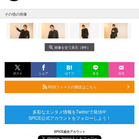
その他の画像
画像を全て表示（8件）
ポスト
シェア
はてブ
送る
送信
RSSフィードの購読はこちら
多彩なエンタメ情報をTwitterで発信中
SPICE公式アカウントをフォローしよう！
SPICE総合アカウント