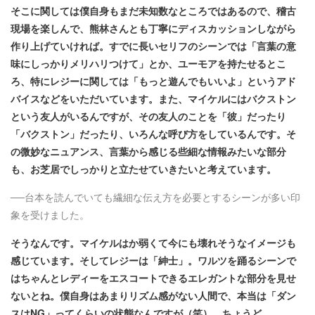
そこに関しては僕自身もまだ未知数なところではあるので、稽古
現場を楽しんで、熊林さんとも丁寧にディスカッションしながら
作り上げていければ。すでに長いセリフのシーンでは「言葉の意
味にしっかりメリハリつけて」とか、ユーモアを持たせるとこ
ろ、特にレジーに関しては「もっと遊んでもいいよ」というアド
バイスなどをいただいています。また、マイケルにはバクストン
という友人がいるんですが、その友人のことを「彼」だったり
「バクストン」だったり、いろんな呼び方をしてい​るんです。そ
の微妙なニュアンス、言葉から感じる些細な情報みたいな部分
も、お芝居でしっかりと立たせていきたいと考えています​。
──台本を読んでいても繊細な伝え方を必要とするシーンが多い印
象を受けました。
そうなんです。マイケルはか弱くて今にも壊れそうなイメージも
感じています。そしてレジーは「紳士」。ワルツを踊るシーンで
はちゃんとレディーをエスコートできるエレガントな部分を見せ
ないとね。僕自身はあまりリズム感がない人間で、本当は「ダン
スはNG」ってくらいの状態なんですが（笑）、ちょうど