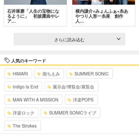
石井琢磨「人生の宝物にな
横内謙介×みょんふぁ×糸あ
るように」 初披露曲やレ
やつり人形一糸座 創作
ア…
人…
さらに読み込む
人気のキーワード
HIMARI
堀ちえみ
SUMMER SONIC
indigo la End
展示会/博覧会/展覧会
MAN WITH A MISSION
洋楽POPS
洋楽ロック
SUMMER SONICライブ
The Strokes