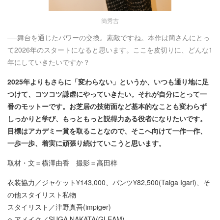
簡秀吉
──舞台を通じたパワーの交換。素敵ですね。本作は簡さんにとっ
て2026年のスタートになると思います。ここを皮切りに、どんな1
年にしていきたいですか？
2025年よりもさらに「変わらない」というか、いつも通り地に足
つけて、コツコツ謙虚にやっていきたい。それが自分にとって一
番のモットーです。お芝居の技術面など基本的なことも変わらず
しっかりと学び、もっともっと説得力ある役者になりたいです。
目標はアカデミー賞を取ることなので、そこへ向けて一作一作、
一歩一歩、着実に頑張り続けていこうと思います。
取材・文＝横澤由香 撮影＝高田梓
衣装協力／ジャケット¥143,000、パンツ¥82,500(Taiga Igari)、そ
の他スタイリスト私物
スタイリスト／津野真吾(impiger)
ヘアメイク／SUGA NAKATA(GLEAM)