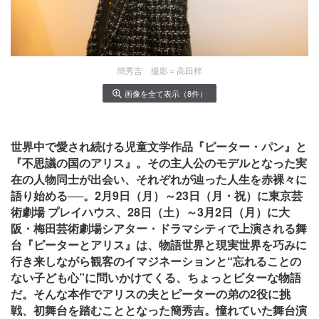
簡秀吉 撮影＝高田梓
画像を全て表示（8件）
世界中で愛され続ける児童文学作品『ピーター・パン』と
『不思議の国のアリス』。その主人公のモデルとなった実
在の人物同士が出会い、それぞれが辿った人生を赤裸々に
語り始める──。2月9日（月）～23日（月・祝）に東京芸
術劇場 プレイハウス、28日（土）～3月2日（月）に大
阪・梅田芸術劇場シアター・ドラマシティで上演される舞
台『ピーターとアリス』は、物語世界と現実世界を巧みに
行き来しながら観客のイマジネーションと“忘れることの
ない子ども心”に問いかけてくる、ちょっとビターな物語
だ。そんな本作でアリスの夫とピーターの弟の2役に挑
戦、初舞台を踏むこととなった簡秀吉。憧れていた舞台演