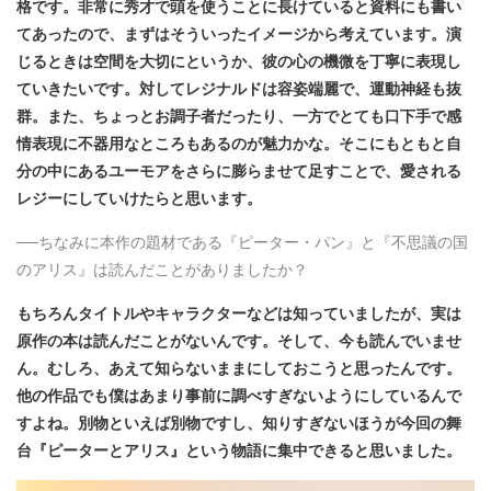
格です。非常に秀才で頭を使うことに長けていると資料にも書い
てあったので、まずはそういったイメージから考えています。演
じるときは空間を大切にというか、彼の心の機微を丁寧に表現し
ていきたいです。対してレジナルドは容姿端麗で、運動神経も抜
群。また、ちょっとお調子者だったり、一方でとても口下手で感
情表現に不器用なところもあるのが魅力かな。そこにもともと自
分の中にあるユーモアをさらに膨らませて足すことで、愛される
レジーにしていけたらと思います。
──ちなみに本作の題材である『ピーター・パン』と『不思議の国
のアリス』は読んだことがありましたか？
もちろんタイトルやキャラクターなどは知っていましたが、実は
原作の本は読んだことがないんです。そして、今も読んでいませ
ん。むしろ、あえて知らないままにしておこうと思ったんです。
他の作品でも僕はあまり事前に調べすぎないようにしているんで
すよね。別物といえば別物ですし、知りすぎないほうが今回の舞
台『ピーターとアリス』という物語に集中できると思いました。