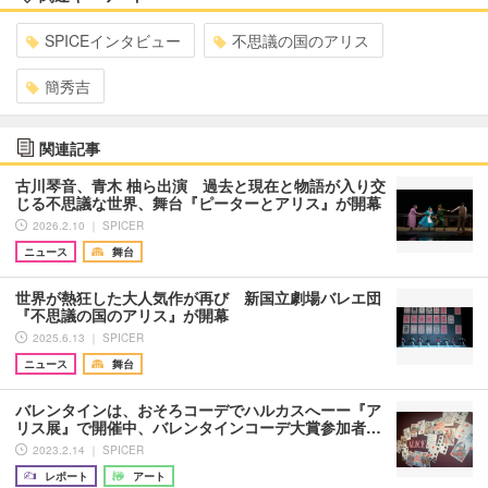
SPICEインタビュー
不思議の国のアリス
簡秀吉
関連記事
古川琴音、青木 柚ら出演 過去と現在と物語が入り交
じる不思議な世界、舞台『ピーターとアリス』が開幕
2026.2.10 ｜ SPICER
ニュース
舞台
世界が熱狂した大人気作が再び 新国立劇場バレエ団
『不思議の国のアリス』が開幕
2025.6.13 ｜ SPICER
ニュース
舞台
バレンタインは、おそろコーデでハルカスへーー『ア
リス展』で開催中、バレンタインコーデ大賞参加者…
2023.2.14 ｜ SPICER
レポート
アート