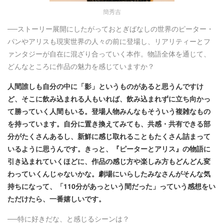
簡秀吉
──ストーリー展開にしたがっておとぎばなしの世界のピーター・
パンやアリスも現実世界の人々の前に登場し、リアリティーとフ
ァンタジーが自在に混ざり合っていく本作。物語全体を通じて、
どんなところに作品の魅力を感じていますか？
人間誰しも自分の中に「影」というものがあると思うんですけ
ど、そこに飲み込まれる人もいれば、飲み込まれずに立ち向かっ
て勝っていく人間もいる。登場人物みんなもそういう複雑なもの
を持っています。自分に置き換えてみても、共感・共有できる部
分がたくさんあるし、新鮮に感じ取れることもたくさん詰まって
いるように思うんです。きっと、『ピーターとアリス』の物語に
引き込まれていくほどに、作品の感じ方や楽しみ方もどんどん変
わっていくんじゃないかな。劇場にいらしたみなさんがそんな気
持ちになって、「110分があっという間だった」っていう感想をい
ただけたら、一番嬉しいです。
──特に好きだな、と感じるシーンは？