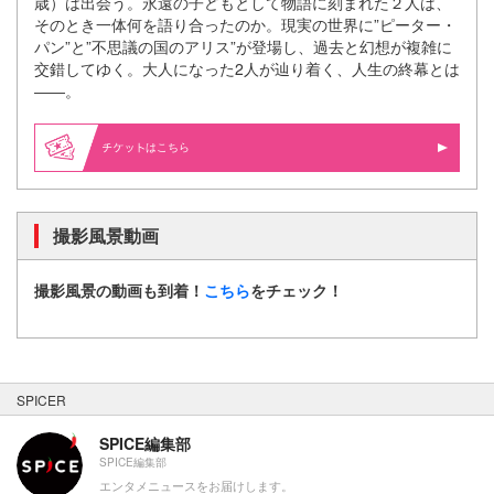
歳）は出会う。永遠の子どもとして物語に刻まれた２人は、
そのとき一体何を語り合ったのか。現実の世界に”ピーター・
パン”と”不思議の国のアリス”が登場し、過去と幻想が複雑に
交錯してゆく。大人になった2人が辿り着く、人生の終幕とは
――。
はこちら
撮影風景動画
撮影風景の動画も到着！
こちら
をチェック！
SPICER
SPICE編集部
SPICE編集部
エンタメニュースをお届けします。