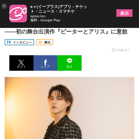
×
e＋(イープラス)アプリ - チケッ
ト・ニュース・スマチケ
表示
eplus inc.
無料 - Google Play
簡秀吉「心はいつも子どものように自由でいたい」
――初の舞台出演作『ピーターとアリス』に意欲
インタビュー
舞台
2026.2.1
ポスト
シェア
送る