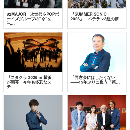
82MAJOR 次世代K-POPボ
『SUMMER SONIC
ーイズグループの“今”を
2026』、ベテラン3組の懐…
訊…
『スタクラ 2026 in 横浜』
「同窓会にはしたくない」
が開幕 今年も多彩なス
――15年ぶりに集う「第…
テ…