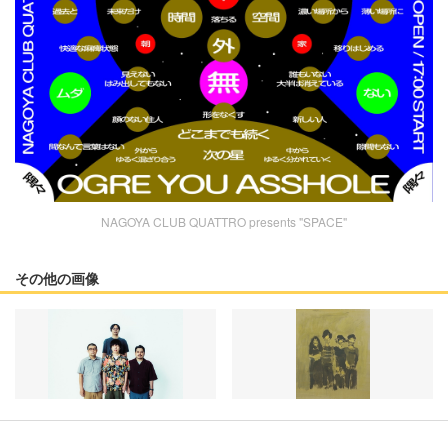
NAGOYA CLUB QUATTRO presents "SPACE"
その他の画像