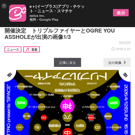
×
e＋(イープラス)アプリ - チケッ
ト・ニュース・スマチケ
表示
eplus inc.
無料 - Google Play
名古屋クアトロの対バンシリーズ『SPACE』4月に
開催決定 トリプルファイヤーとOGRE YOU
ASSHOLEが出演の画像1/3
SPICER
2026.2.20
ニュース
音楽
記事に戻る
次の画像