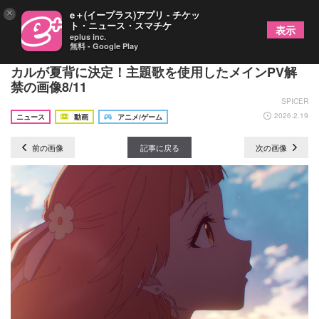
×
e＋(イープラス)アプリ - チケッ
ト・ニュース・スマチケ
表示
eplus inc.
無料 - Google Play
TVアニメ『春夏秋冬代行者 春の舞』OP＆EDボー
カルが夏背に決定！主題歌を使用したメインPV解
禁の画像8/11
SPICER
2026.2.19
ニュース
動画
アニメ/ゲーム
前の画像
記事に戻る
次の画像